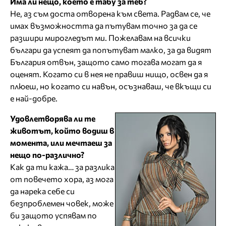
Има ли нещо, което е табу за теб?
Не, аз съм доста отворена към света. Радвам се, че
имах възможността да пътувам точно за да се
разшири мирогледът ми. Пожелавам на всички
българи да успеят да попътуват малко, за да видят
България отвън, защото само тогава могат да я
оценят. Когато си в нея не правиш нищо, освен да я
плюеш, но когато си навън, осъзнаваш, че вкъщи си
е най-добре.
Удовлетворява ли те
животът, който водиш в
момента, или мечтаеш за
нещо по-различно?
Как да ти кажа… за разлика
от повечето хора, аз мога
да нарека себе си
безпроблемен човек, може
би защото успявам по