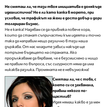
Не смяташ ли, че тази твоя инициатива е донякъде
идеалистична? Не е ли като капка в морето, при
условие, че трафикът на жени е доста добър и дори
толериран бизнес.
Не е капка! Надявам се да привлека повече хора,
които да станат съпричастни към идеята и точно
така да направим нещо различно в тази наша
държава. От нас младите зависи накъде ще
потръгне бъдещето на страната. Ако
продължаваме да вярваме, че е безсмислено и нищо
не правим по въпроса, със сигурност няма да има
никаква разлика. Промяната не е невъзможна!
Смяташ ли, че с това, с
което си се захванала,
правиш някого по-
щастлив?
Идея нямаш какво е за мен