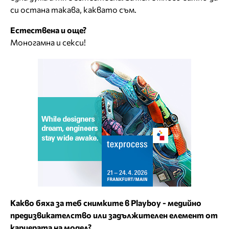
си остана такава, каквато съм.
Естествена и още?
Моногамна и секси!
Какво бяха за теб снимките в Playboy - медийно
предизвикателство или задължителен елемент от
кариерата на модел?