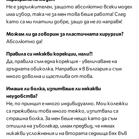
Не е задължителен, защото абсолютно всеки модел
има избор, така че за мен това беше работа! След
като са ми платили добре, защо да не го направя!
Можем ли да говорим за пластичната хирургия?
Абсолютно да!
Правила си някакви корекции, нали?!
Да, правила съм една корекция - увеличаване на
гръдната обиколка. Направих я в България и съм
много доволна и щастлива от това.
Имаше ли болка, изпитваше ли някакви
неудобства?
Не, по принцип е много индивидуално. Мои колежки
са преживели това много тежко, изпитвали са
страшна болка. За мен беше нещо като да съм
отишла на зъболекар, имам предвид, че нямах
никакви усложнения и на втората седмица бях във