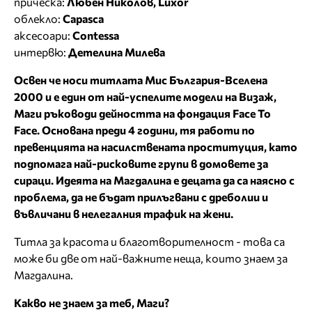
прическа:
Любен Николов, Luxor
облекло:
Capasca
аксесоари:
Contessa
интервю:
Детелина Милева
Освен че носи титлата Мис България-Вселена
2000 и е един от най-успелите модели на Визаж,
Маги ръководи дейността на фондация Face To
Face. Основана преди 4 години, тя работи по
превенцията на насилствената проституция, като
подпомага най-рисковите групи в домовете за
сираци. Идеята на Магдалина е децата да са наясно с
проблема, да не бъдат прилъгвани с дреболии и
въвличани в нелегалния трафик на жени.
Титла за красота и благотворителност - това са
може би две от най-важните неща, които знаем за
Магдалина.
Какво не знаем за теб, Маги?