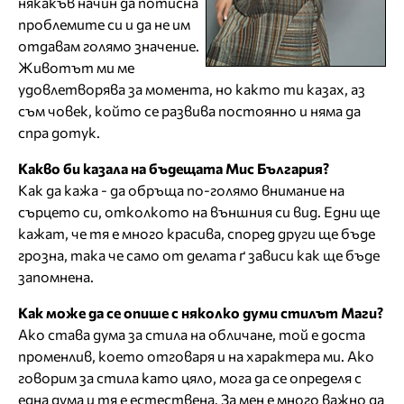
някакъв начин да потисна
проблемите си и да не им
отдавам голямо значение.
Животът ми ме
удовлетворява за момента, но както ти казах, аз
съм човек, който се развива постоянно и няма да
спра дотук.
Какво би казала на бъдещата Мис България?
Как да кажа - да обръща по-голямо внимание на
сърцето си, отколкото на външния си вид. Едни ще
кажат, че тя е много красива, според други ще бъде
грозна, така че само от делата ґ зависи как ще бъде
запомнена.
Как може да се опише с няколко думи стилът Маги?
Ако става дума за стила на обличане, той е доста
променлив, което отговаря и на характера ми. Ако
говорим за стила като цяло, мога да се определя с
една дума и тя е естествена. За мен е много важно да