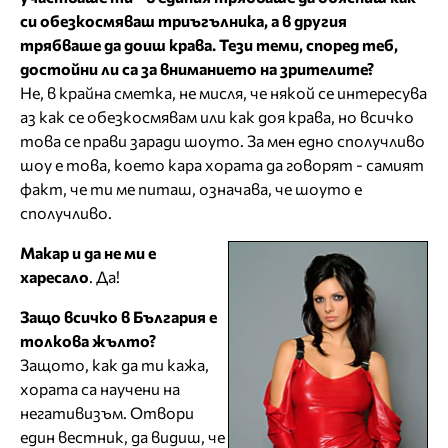
си обезкосмяваш триъгълника, а в другия
трябваше да доиш крава. Тези теми, според теб,
достойни ли са за вниманието на зрителите?
Не, в крайна сметка, не мисля, че някой се интересува
аз как се обезкосмявам или как доя крава, но всичко
това се прави заради шоуто. За мен едно сполучливо
шоу е това, което кара хората да говорят - самият
факт, че ти ме питаш, означава, че шоуто е
сполучливо.
Макар и да не ми е
харесало
. Да!
Защо всичко в България е
толкова жълто?
Защото, как да ти кажа,
хората са научени на
негативизъм. Отвори
един вестник, да видиш, че