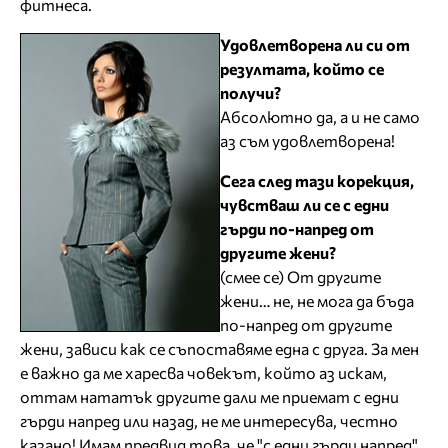
фитнеса.
Удовлетворена ли си от
резултата, който се
получи?
Абсолютно да, а и не само
аз съм удовлетворена!
Сега след тази корекция,
чувстваш ли се с едни
гърди по-напред от
другите жени?
(смее се) От другите
жени… не, не мога да бъда
по-напред от другите
жени, зависи как се съпоставяме една с друга. За мен
е важно да ме харесва човекът, който аз искам,
оттам нататък другите дали ме приемат с едни
гърди напред или назад, не ме интересува, честно
казано! Имам предвид това, че "с едни гърди напред"