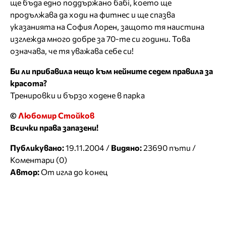
ще бъда едно поддържано бабі, което ще
продължава да ходи на фитнес и ще спазва
указанията на София Лорен, защото тя наистина
изглежда много добре за 70-те си години. Това
означава, че тя уважава себе си!
Би ли прибавила нещо към нейните седем правила за
красота?
Тренировки и бързо ходене в парка
©
Любомир Стойков
Всички права запазени!
Публикувано:
19.11.2004 /
Видяно:
23690 пъти /
Коментари (0)
Автор:
От игла до конец