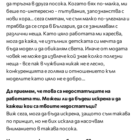
да тръгна в друга посока. Когато бях по-малка, ми
беше по-интересно - пътувания, запознанства с
нови хора… сега смятам, че съм малко по-улегнала и
трябва да се спра в България, да се занимавам с
различни неща. Като цяло работата ми харесва,
мога да кажа, че изпълних детската си мечта да
бъда модел и да обикалям света. Иначе от модата
човек не може да извлече кой знае колко полезни
неща - все пак в чужбина никак не е лесно,
конкуренцията е голяма и отношението към
моделите като цяло не е добро...
Да приемем, че това са недостатъците на
работата ти. Можеш ли да бъдеш искрена и да
кажеш кои са твоите недостатъци?
Виж сега, мога да бъда искрена, защото съм такава
по принцип, но не бих искала да насочвам
вниманието в такава посока.