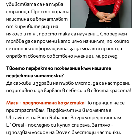
убийствата са на първа
страница. Просто хората
наистина се впечатляват
от кирливите ризи на
някого и т.н., просто така са научени... Според мен
трябва да се промени като цяло начинът, по който
се поднася информацията, за да могат хората да
оправят своето собствено мнение и мироглед.
Твоето перфектно пожелание към нашите
перфектни читателки?
Да са живи и здрави на първо място, да са настроени
позитивно и да вярват в себе си и в своята красота!
Maги - предпочитана козметика
По принцип не се
пристрастявам. Парфюмът ми в момента е
Ultraviolet на Paco Rabanne. За грим предпочитам
L`Oreal - последно си купих спирала. За тяло -
използвам лосион на Dove с блестящи частички.