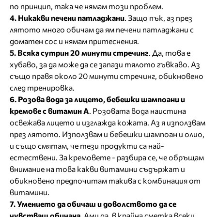
по принцип, така че нямам този проблем.
4. Никакви печени патладжани
. Защо пък, аз през
лятото много обичам да ям печени патладжани с
доматен сос и нямам притеснения.
5. Всяка сутрин 20 минути стречинг
. Да, това е
хубаво, за да може да се запази тялото гъвкаво. Аз
също правя около 20 минути стречинг, обикновено
след тренировка.
6. Розова вода за лицето, бебешки шампоани и
кремове с витамин А
. Розовата вода наистина
освежава лицето и изглажда кожата. Аз я използвам
през лятото. Използвам и бебешки шампоан и олио,
и също смятам, че тези продукти са най-
естествени. За кремовете - разбира се, че обръщам
внимание на това какви витамини съдържат и
обикновено предпочитам такива с комбинация от
витамини.
7. Умението да обичаш и доволството да се
чувстваш обичана
. Ами да, в крайна сметка всеки