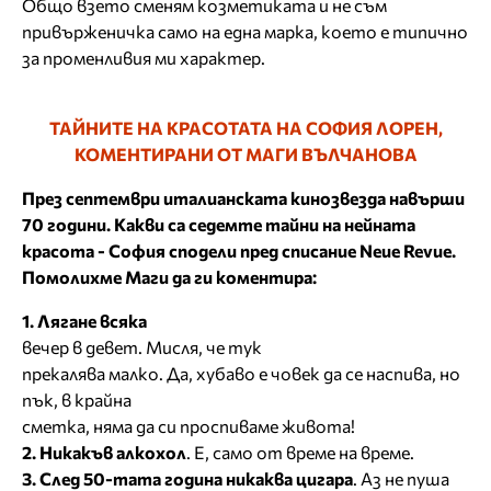
Общо взето сменям козметиката и не съм
привърженичка само на една марка, което е типично
за променливия ми характер.
ТАЙ­НИТЕ НА КРАСОТАТА НА СОФИЯ ЛОРЕН,
КОМЕНТИРАНИ ОТ МАГИ ВЪЛЧАНОВА
През септември италианската кинозвезда навърши
70 години. Какви са седемте тайни на нейната
красота - София сподели пред списание Neue Revue.
Помолихме Маги да ги коментира:
1. Лягане всяка
вечер в девет. Мисля, че тук
прекалява малко. Да, хубаво е човек да се наспива, но
пък, в крайна
сметка, няма да си проспиваме живота!
2. Никакъв алкохол
. Е, само от време на време.
3. След 50-тата година никаква цигара
. Аз не пуша