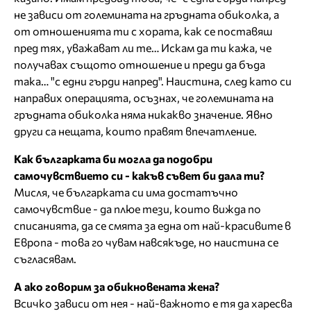
не зависи от големината на гръдната обиколка, а
от отношенията ти с хората, как се поставяш
пред тях, уважават ли те… Искам да ти кажа, че
получавах същото отношение и преди да бъда
така… "с едни гърди напред". Наистина, след като си
направих операцията, осъзнах, че големината на
гръдната обиколка няма никакво значение. Явно
други са нещата, които правят впечатление.
Как българката би могла да подобри
самочувствието си - какъв съвет би дала ти?
Мисля, че българката си има достатъчно
самочувствие - да плюе тези, които вижда по
списанията, да се смята за една от най-красивите в
Европа - това го чувам навсякъде, но наистина се
съгласявам.
А ако говорим за обикновената жена?
Всичко зависи от нея - най-важното е тя да харесва