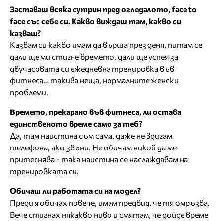
Заставаш всяка сутрин пред огледалото, face to
face със себе си. Какво виждаш там, какво си
казваш?
Казвам си какво имам да върша през деня, питам се
дали ще ми стигне времето, дали ще успея за
двучасовата си ежедневна тренировка във
фитнеса… такива неща, нормалните женски
проблеми.
Времето, прекарано във фитнеса, ли остава
единственото време само за теб?
Да, там наистина съм сама, даже не вдигам
телефона, ако звъни. Не обичам никой да ме
притеснява - така наистина се наслаждавам на
тренировката си.
Обичаш ли работата си на модел?
Преди я обичах повече, имам предвид, че тя омръзва.
Вече стигнах някакво ниво и смятам, че дойде време