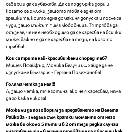
себе си и да се уважава. Да се поддържа дори и
когато се омъжи, защото това е една от
грешките, които една домакиня допуска и после се
чуди, защо мъжът ґ има любовница. Тя трябва да
осъзнае, че не е необходимо да се харесва на всички
мъже, важно е да се харесва на този, на когото
трябва!
Кои са трите най-красиви жени според теб?
Мишел Пфайфър, Моника Белучи и... хайде да не
изпускаме България - Гергана Полежанова!
Голяма четка за нея!!!
А, защо четка, тя е готина, ако не я харесвам, няма
да го кажа никога!
Може ли да поговорим за предаването на Венета
Райкова - гледала съм кратки моменти от него
може би около 5 пъти и в 2 от тези редки случаи
участваше ти - в единия трябваше да обясниш как