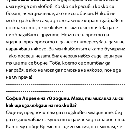
има нужда от любов. Колко си красив и колко си
богат, няма значение, ако не си обичан. Никой не
може да живее сам, а за съжаление хората забравят
доста често, че не живеят сами и че трябва да се
съобразяват с другите. Не можеш просто да
удариш през просото и да не се интересуваш дали не
нараняваш някого. За мен животът е като бумеранг
- ако посееш негативна енергия навсякъде, един ден
тя ще ти се върне. Това, което се опитвам да
направя, е ако не мога да помогна на някого, поне да
не му преча!
----------------------------------------------------------
----------------------------
София Лорен е на 70 години. Маги, ти мислила ли си
как ще изглеждаш на толкова?
Още не, предпочитам да си изживея младините, без
да се занимавам с глупости и да мисля за старостта.
Като му дойде времето, ще го мисля, но смятам, че