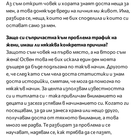
Аз съм открит човек и хората знаят доста неща за
мен, а това донякъде вреди на личния ми живот. Има,
разбира се, неща, които не бих споделила и които си
остават само за мен.
Защо си съпричастна към проблема трафик на
жени, имаш ли някаква конкретна причина?
Защото съм човек на първо място, а на второ съм
жена! Освен това не бих искала един ден моята
дъщеря да бъде подлъгана по такъв начин. Другото
е, че след като съм чела доста статистики и знам
доста историйки, смятам, че мога да помогна по
някакъв начин. За целта използвам известността
си и титлата си - така привличам вниманието на
децата и засега успявам в начинанието си. Когато ги
посещавам, за да им занеса храна или нещо друго,
получавам доста от тяхното внимание, а това
много ме радва. Те разбират за проблема и се
научават, надявам се, как трябва да се пазят,