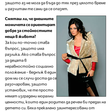
защото аз не мога да бъда до тях през цялото време
и разчитам те сами да се опазят.
Смяташ ли, че днешните
момичета се ориентират
добре за стойностните
неща в живота?
За кои по-точно става
въпрос, защото има
разлика. Ако става въпрос
за децата в
неравностойно социално
положение - веднъж в един
дом ми се случи доста да се
разочаровам, защото
установих, че те просто
нямат изградени морални
ценности, които един родител да речем би предал на
детето си. Бяха прекалено заинтересовани от