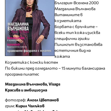
България-Вселена 2000
Магдалина Вълчанова
Витамините в
козметиката
Борбата с бръчките –
всеки тип кожа изисква
специфични грижи
Пилингът възстановява
естетичния вид на
кожата
Козметика с конски кестен
По бикини пред огледалото – 15 минути балансирана
програма пилатес
Магдалина Вълчанова, Visage
Красива и амбициозна
фотограф:
Ангел Цветанов
грим:
Кирил Чалъков