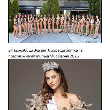
24 красавици влизат в гореща битка за
престижната титла Мис Варна 2026