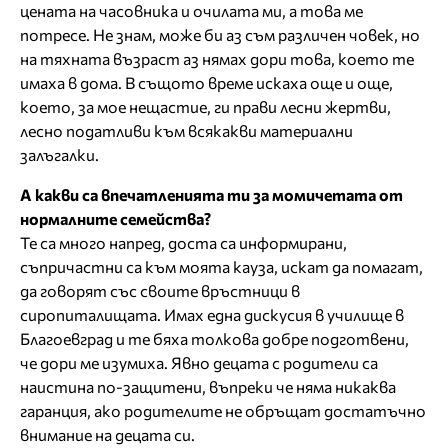
цената на часовника и очилата ми, а това ме
потресе. Не знам, може би аз съм различен човек, но
на тяхната възраст аз нямах дори това, което те
имаха в дома. В същото време искаха още и още,
което, за мое нещастие, ги прави лесни жертви,
лесно податливи към всякакви материални
залъгалки.
А какви са впечатленията ти за момичетата от
нормалните семейства?
Те са много напред, доста са информирани,
съпричастни са към моята кауза, искат да помагат,
да говорят със своите връстници в
сиропиталищата. Имах една дискусия в училище в
Благоевград и те бяха толкова добре подготвени,
че дори ме изумиха. Явно децата с родители са
наистина по-защитени, въпреки че няма никаква
гаранция, ако родителите не обръщат достатъчно
внимание на децата си.