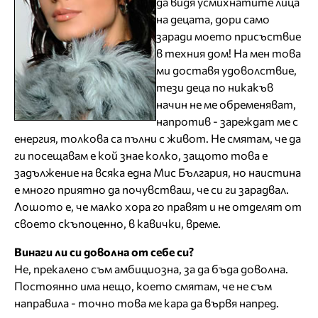
да видя усмихнатите лица
на децата, дори само
заради моето присъствие
в техния дом! На мен това
ми доставя удоволствие,
тези деца по никакъв
начин не ме обременяват,
напротив - зареждат ме с
енергия, толкова са пълни с живот. Не смятам, че да
ги посещавам е кой знае колко, защото това е
задължение на всяка една Мис България, но наистина
е много приятно да почувстваш, че си ги зарадвал.
Лошото е, че малко хора го правят и не отделят от
своето скъпоценно, в кавички, време.
Винаги ли си доволна от себе си?
Не, прекалено съм амбициозна, за да бъда доволна.
Постоянно има нещо, което смятам, че не съм
направила - точно това ме кара да вървя напред.