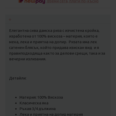
Вземи сега, плати по-късно
Елегантна сива дамска риза с изчистена кройка,
изработена от 100% вискоза – материя, която е
мека, лека и приятна на допир. Ризата има лек
сатенен блясък, който придава изискан вид и я
правиподходяща както за делови срещи, така и за
вечерни излизания.
Детайли:
Материя: 100% Вискоза
Класическа яка
Ръкав 3/4 дължина
Лека и приятна на допир материя