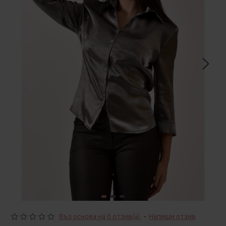
Въз основа на 0 отзив(а).
-
Напиши отзив