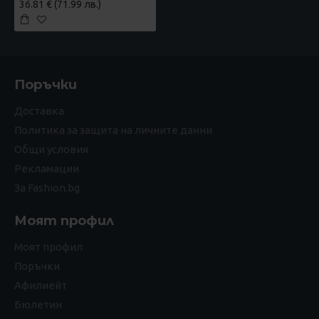
36.81 € (71.99 лв.)
Поръчки
Доставка
Политика за защита на личните данни
Общи условия
Рекламации
За Fashion.bg
Моят профил
Моят профил
Поръчки
Афилиейт
Бюлетин