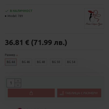
В НАЛИЧНОСТ
Model:
789
36.81 € (71.99 лв.)
Размер
BG 44
BG 46
BG 48
BG 50
BG 54
ТАБЛИЦА С РАЗМЕРИ