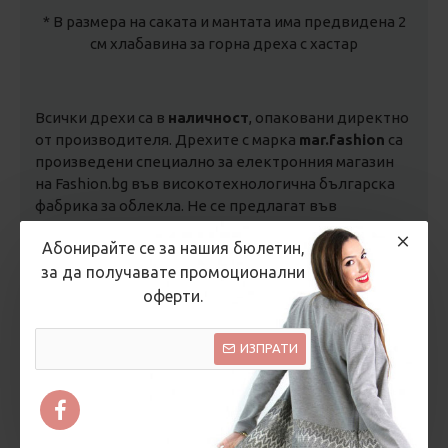
* В размера на саката и мантата има предвидена 2
см хлабавина за горна дреха с хастар
Всички дрехи са в
наличност
, опаковани директно
от производителя. Дрехите с марка
mar.fashion
са
произведени специално за електронния магазин
на Fashion.bg във високотехнологична българска
фабрика за облекла. Не се предлагат във
физически магазини.
Цени на производител!
Абонирайте се за нашия бюлетин,
за да получавате промоционални
Срок за доставка:
1-5 дни за
дрехи
, 2-3 дни за
оферти.
завивки и възглавници с гъши и патешки пух
, 5-7
работни дни за
продукти по поръчка
.
ИЗПРАТИ
Доставка
до адрес или офис на Спиди - цена 6.00
лв. (3.07 €) за България. Безплатна доставка за
поръчки над 99.00 лв. (50.62 €)