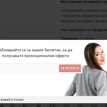
Инструкции за пране и с
• Разпухвайте редовно ваш
• При петна, възможно на
перилен препарат, смесен
Топ матракът
се предла
Гаранция:
2 години
Доставка:
3-5
работни дн
Абонирайте се за нашия бюлетин, за да
получавате промоционални оферти.
ИЗПРАТИ
ТАБЛИЦА С РАЗМЕРИ
ОТЗИВИ
ВИДЕО
азвай отново.