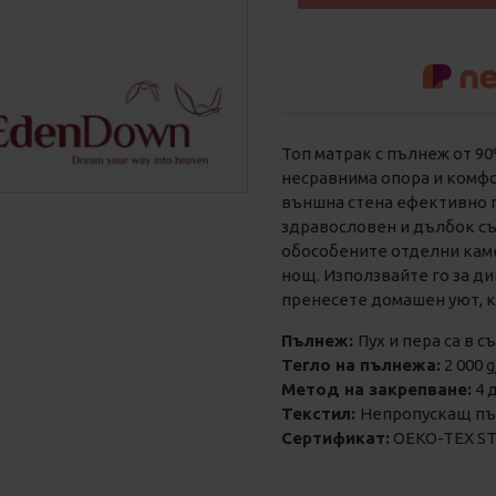
Топ матрак с пълнеж от 9
несравнима опора и комфор
външна стена ефективно 
здравословен и дълбок съ
обособените отделни каме
нощ. Използвайте го за див
пренесете домашен уют, к
Пълнеж:
Пух и пера са в 
Тегло на пълнежа:
2 000 
Метод на закрепване:
4 
Текстил:
Непропускащ пъ
Сертификат:
OEKO-TEX S