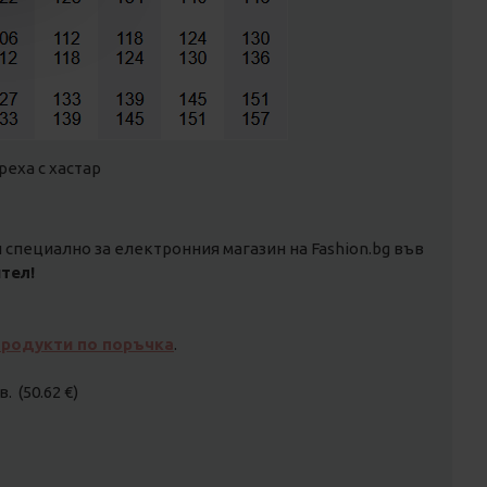
реха с хастар
специално за електронния магазин на Fashion.bg във
тел!
продукти по поръчка
.
. (50.62 €)