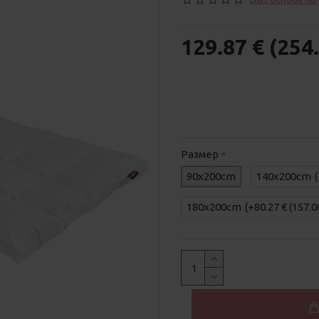
129.87 € (254.
Размер
90x200cm
140x200cm
180x200cm
(+80.27 € (157.0