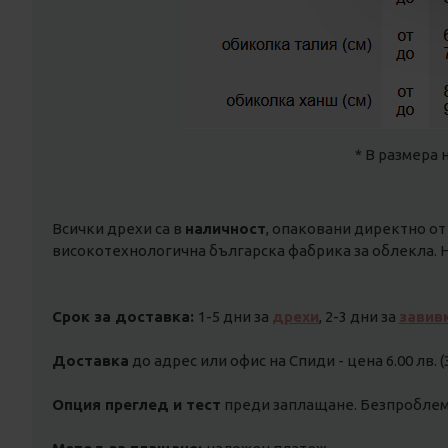
* В размера 
Всички дрехи са в
наличност
, опаковани директно от
високотехнологична българска фабрика за облекла. Н
Срок за доставка:
1-5 дни за
дрехи
, 2-3 дни за
завив
Доставка
до адрес или офис на Спиди - цена 6.00 лв. (
Опция преглед и тест
преди заплащане. Безпроблемн