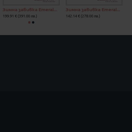
Зимна завивка Emerald с гъши пух
Зимна завивка Emerald с патешки пух
199.91 € (391.00 лв.)
142.14 € (278.00 лв.)
11