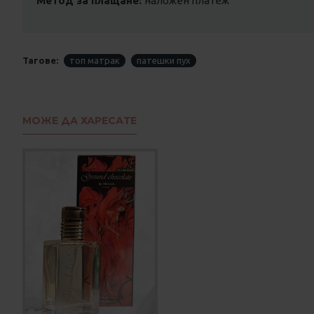
Метод за плащане:
наложен платеж
Тагове:
топ матрак
патешки пух
МОЖЕ ДА ХАРЕСАТЕ