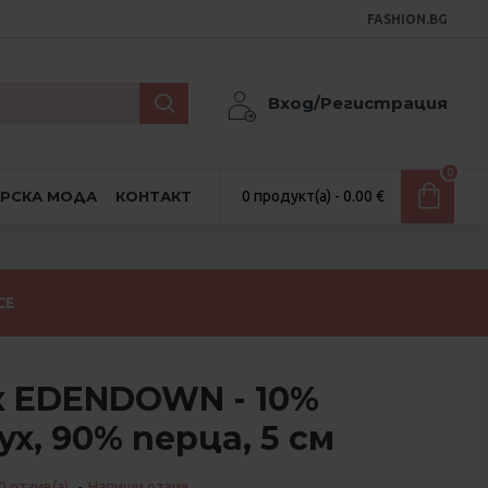
FASHION.BG
Вход/Регистрация
0
АРСКА МОДА
КОНТАКТ
0 продукт(а) - 0.00 €
СЕ
к EDENDOWN - 10%
х, 90% перца, 5 см
0 отзив(а).
-
Напиши отзив