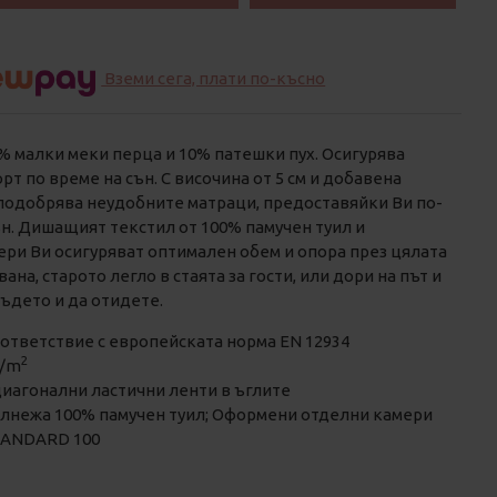
Вземи сега, плати по-късно
0% малки меки перца и 10% патешки пух. Осигурява
т по време на сън. С височина от 5 см и добавена
подобрява неудобните матраци, предоставяйки Ви по-
н. Дишащият текстил от 100% памучен туил и
ри Ви осигуряват оптимален обем и опора през цялата
ана, старото легло в стаята за гости, или дори на път и
ъдето и да отидете.
съответствие с европейската норма EN 12934
2
g/m
диагонални ластични ленти в ъглите
лнежа 100% памучен туил; Оформени отделни камери
TANDARD 100