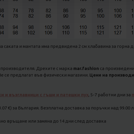
на саката и мантата има предвидена 2 см хлабавина за горна д
 производителя. Дрехите с марка
mar.fashion
са произведени 
е се предлагат във физически магазини.
Цени на производи
ки и възглавници с гъши и патешки пух
, 5-7 работни дни за
3.07 €) за България. Безплатна доставка за поръчки над 99.00 лв
о връщане или замяна до 14 дни след доставка