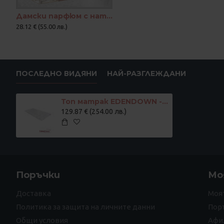
Дамски парфюм с натурални съставки Ground chocolate
28.12 € (55.00 лв.)
ПОСЛЕДНО ВИДЯНИ
НАЙ-РАЗГЛЕЖДАНИ
Топ матрак EDENDOWN - 10% патешки пух, 90% перца, 5 см
129.87 € (254.00 лв.)
Поръчки
Мо
Доставка
Моя
Политика за защита на личните данни
Пор
Общи условия
Афи