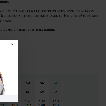
ушене
ия топ матрак, за да запазите неговия обем и комфорт
й-бързо почистете засегнатото място. Използвайте нежен
 с вода
га само в посочените размери.
и