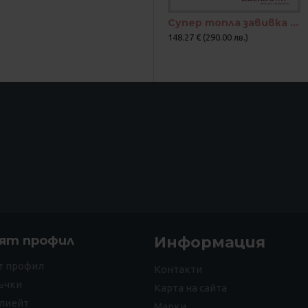
Супер топла завивка Emerald с патешки пух
148.27 € (290.00 лв.)
ят профил
Информация
т профил
Контакти
ъчки
Карта на сайта
лиейт
Марки