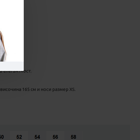
я
а елегантност.
височина 165 см и носи размер XS.