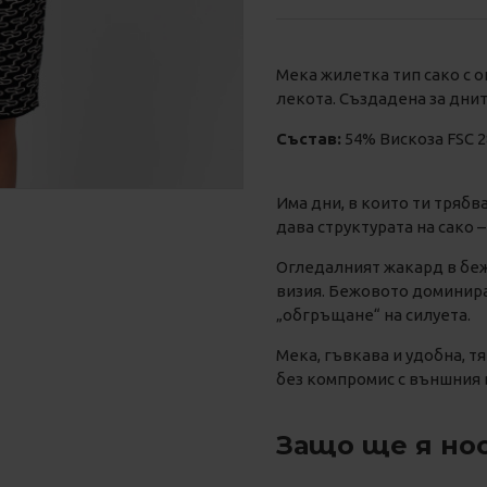
Мека жилетка тип сако с о
лекота. Създадена за днит
Състав:
54% Вискоза FSC 
Има дни, в които ти трябв
дава структурата на сако –
Огледалният жакард в беж
визия. Бежовото доминира,
„обгръщане“ на силуета.
Мека, гъвкава и удобна, т
без компромис с външния 
Защо ще я но