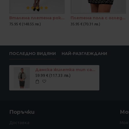
Вталена плетена рокля с огледален жакард
Плетена пола с огледален жакард "Линия"
75.95 € (148.55 лв.)
35.95 € (70.31 лв.)
ПОСЛЕДНО ВИДЯНИ
НАЙ-РАЗГЛЕЖДАНИ
Дамска жилетка тип сако с огледален жакард в бежово
59.99 € (117.33 лв.)
Поръчки
Мо
Доставка
Моя