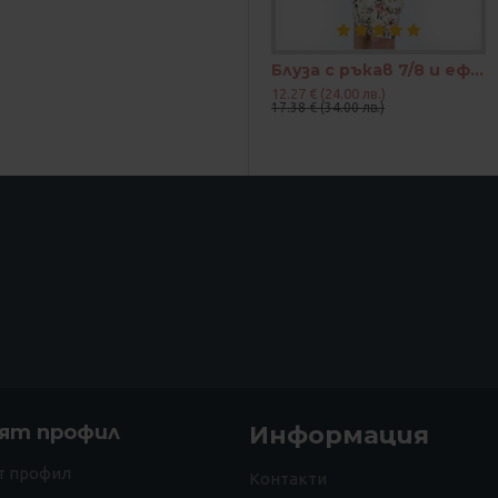
Блуза с ръкав 7/8 и ефектен възел в цвят корал и петрол
12.27 € (24.00 лв.)
17.38 € (34.00 лв.)
ят профил
Информация
т профил
Контакти