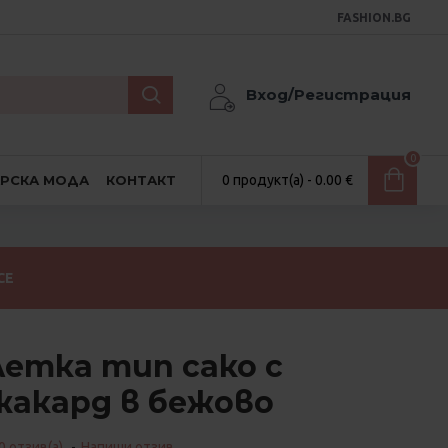
FASHION.BG
Вход/Регистрация
0
АРСКА МОДА
КОНТАКТ
0 продукт(а) - 0.00 €
СЕ
етка тип сако с
жакард в бежово
0 отзив(а).
-
Напиши отзив