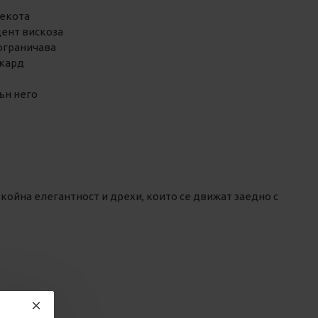
лекота
цент вискоза
 ограничава
акард
ън него
окойна елегантност и дрехи, които се движат заедно с