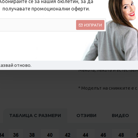
Абонирайте се за нашия бюлетин, за да
• мека и еластична матери
получавате промоционални оферти.
• ограничени бройки
• размери: S / M / L
ИЗПРАТИ
• авторски дизайн
Усещане:
азвай отново.
Мекота, лекота и естествен
* Моделът на снимките е с 
ТАБЛИЦА С РАЗМЕРИ
ОТЗИВИ
ВИДЕО