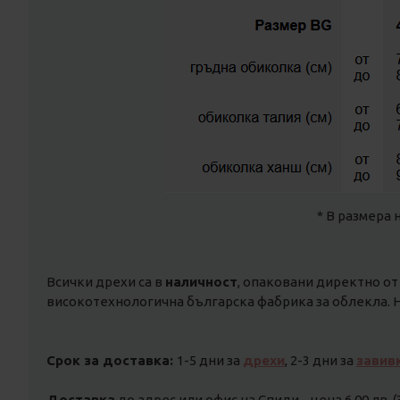
* В размера 
Всички дрехи са в
наличност
, опаковани директно от
високотехнологична българска фабрика за облекла. Н
Срок за доставка:
1-5 дни за
дрехи
, 2-3 дни за
завив
Доставка
до адрес или офис на Спиди - цена 6.00 лв. (