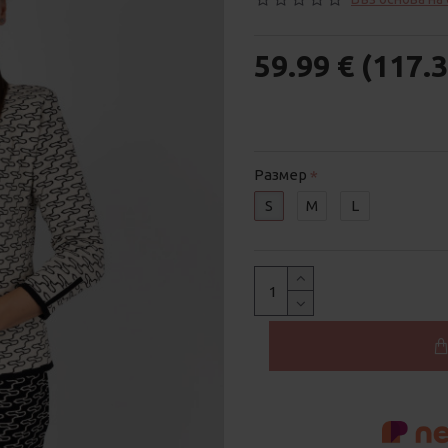
59.99 € (117.3
Размер
S
M
L