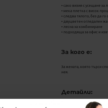
• сако визия с усещане за 
• мека плетка с висок про
• следва тялото, без да го
• двуцветен огледален ж
• лесна за комбиниране
• подходяща за офис и изв
За кого е:
За жената, която търси сп
нея.
Детайли:
• бутикова серия