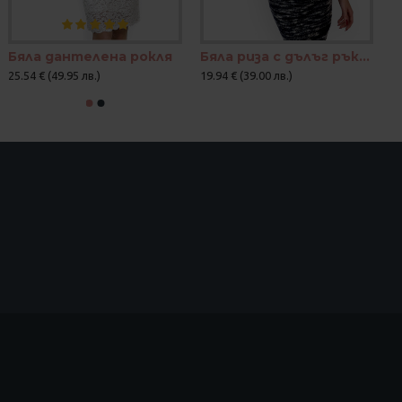
Бяла дантелена рокля
Бяла риза с дълъг ръкав и скрито закопчаване
25.54 € (49.95 лв.)
19.94 € (39.00 лв.)
25