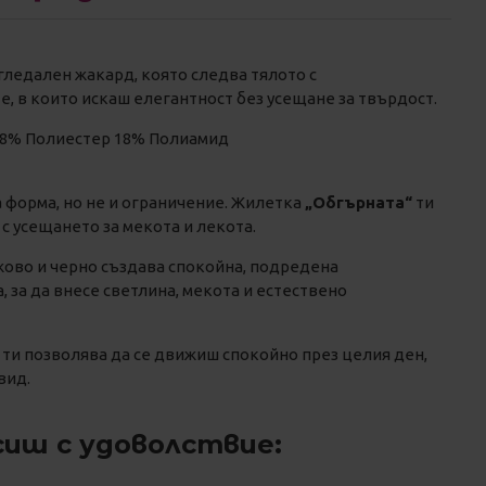
гледален жакард, която следва тялото с
е, в които искаш елегантност без усещане за твърдост.
28% Полиестер 18% Полиамид
а форма, но не и ограничение. Жилетка
„Обгърната“
ти
 с усещането за мекота и лекота.
ово и черно създава спокойна, подредена
 за да внесе светлина, мекота и естествено
я ти позволява да се движиш спокойно през целия ден,
вид.
сиш с удоволствие: