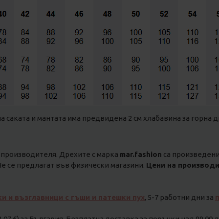
на саката и мантата има предвидена 2 см хлабавина за горна д
 производителя. Дрехите с марка
mar.fashion
са произведени 
е се предлагат във физически магазини.
Цени на производи
ки и възглавници с гъши и патешки пух
, 5-7 работни дни за
3.07 €) за България. Безплатна доставка за поръчки над 99.00 лв