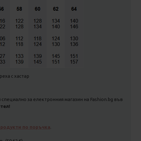
реха с хастар
специално за електронния магазин на Fashion.bg във
тел!
продукти по поръчка
.
. (50.62 €)