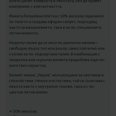
които ценят комфорта и лекотата, без да правят
компромис с елегантността.
Фината безшевна плетка с 50% вискоза пада меко
по тялото и създава ефирен силует, подходящ
както за ежедневието, така и за по-специалните
летни моменти.
Моделът може да се носи по различни начини –
свободно върху топ или рокля, самостоятелно или
с колан за по-подчертана талия. В комбинация с
панделка или скрънчи визията придобива още по-
женствен характер.
Белият нюанс „Перла“ носи усещане за светлина и
спокойствие. Нежен и естествен, той се съчетава с
лекота както с неутрални тонове, така и с по-
цветни летни визии.
✔ 50% вискоза