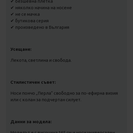
✔ безшевна плетка
✔ няколко начина на носене
✔ не се мачка
✔ бутикова серия
✔ произведено в България
Усещане:
Лекота, светлина и свобода.
Стилистичен съвет:
Носи пончо „Перла“ свободно за по-ефирна визия
или с колан за подчертан силует.
Данни за модела:
Моделът е с височина 165 см и носи универсален