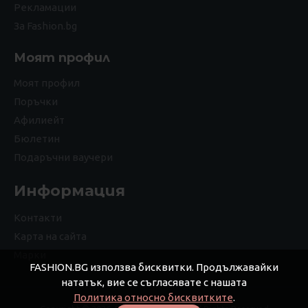
Рекламации
За Fashion.bg
Моят профил
Моят профил
Поръчки
Афилиейт
Бюлетин
Подаръчни ваучери
Информация
Контакти
Карта на сайта
Марки
FASHION.BG използва бисквитки. Продължавайки
нататък, вие се съгласявате с нашата
Политика относно бисквитките
.