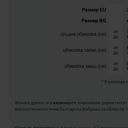
* В размера 
Всички дрехи са в
наличност
, опаковани директно от
високотехнологична българска фабрика за облекла. Н
Срок за доставка:
1-5 дни за
дрехи
, 2-3 дни за
завив