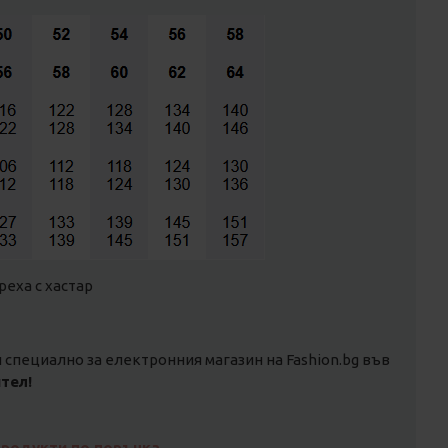
реха с хастар
специално за електронния магазин на Fashion.bg във
тел!
продукти по поръчка
.