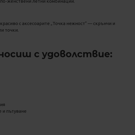
с по-женствени летни комбинации.
 красиво с аксесоарите „Точка нежност“ — скрънчи и
и точки.
носиш с удоволствие:
ния
 и пътуване