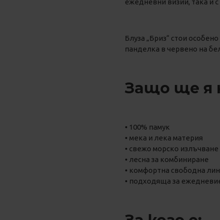
ежедневни визии, така и 
Блуза „Бриз“ стои особено
панделка в червено на бел
Защо ще я 
• 100% памук
• мека и лека материя
• свежо морско излъчване
• лесна за комбиниране
• комфортна свободна ли
• подходяща за ежедневие