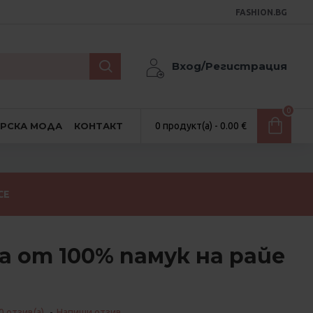
FASHION.BG
Вход/Регистрация
0
АРСКА МОДА
КОНТАКТ
0 продукт(а) - 0.00 €
СЕ
а от 100% памук на райе
0 отзив(а).
-
Напиши отзив