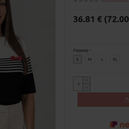
36.81 € (72.00
Размер
S
M
L
XL