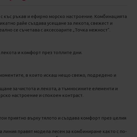
к с къс ръкав и ефирно морско настроение. Комбинацията
икатно райе създава усещане за лекота, свежест и
ално се съчетава с аксесоарите „Точка нежност“.
а лекота и комфорт през топлите дни.
 моментите, в които искаш нещо свежо, подредено и
ещане за чистота и лекота, а тъмносините елементи и
рско настроение и спокоен контраст.
тои приятно върху тялото и създава комфорт през целия
а линия правят модела лесен за комбиниране както с по-