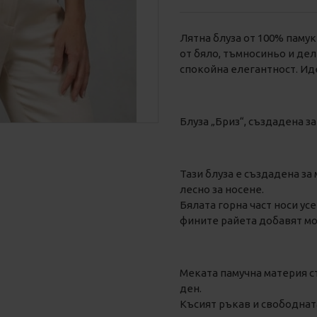
Лятна блуза от 100% паму
от бяло, тъмносиньо и дел
спокойна елегантност. Иде
Блуза „Бриз“, създадена з
Тази блуза е създадена за
лесно за носене.
Бялата горна част носи ус
фините райета добавят мо
Меката памучна материя с
ден.
Късият ръкав и свободнат