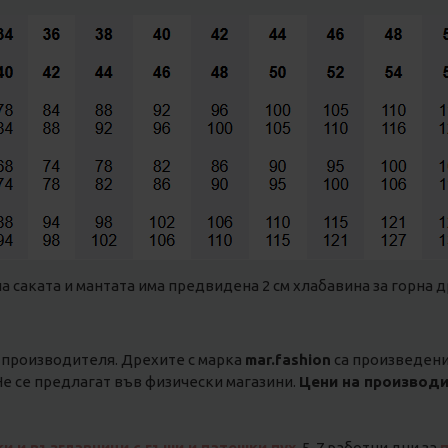
на саката и мантата има предвидена 2 см хлабавина за горна д
 производителя. Дрехите с марка
mar.fashion
са произведени 
е се предлагат във физически магазини.
Цени на производи
ки и възглавници с гъши и патешки пух
, 5-7 работни дни за