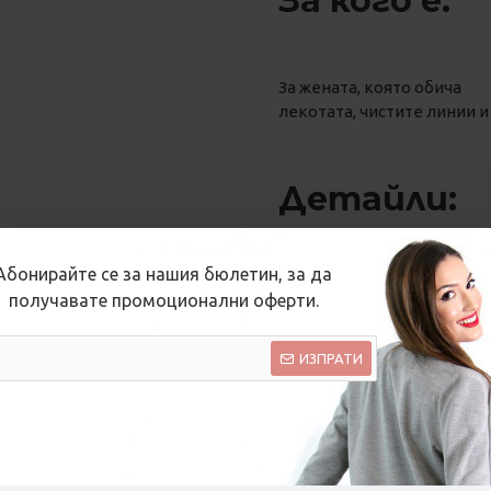
За кого е:
За жената, която обича
лекотата, чистите линии и
Детайли:
Абонирайте се за нашия бюлетин, за да
Тази дамска лятна блуза с
получавате промоционални оферти.
панталон и създава усещан
ИЗПРАТИ
✔ 100% памук
✔ мека и комфортна мате
✔ произведена в Българи
✔ бутикова серия