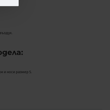
въздух.
одела:
м и носи размер S.