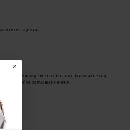
 малките акценти.
 райе се комбинира лесно с пола, дънки или светъл
е за спокойна, завършена визия.
рия
я