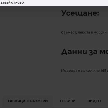
азвай отново.
Усещане:
Свежест, лекота и морски 
Данни за м
Моделът е с височина 165 с
ТАБЛИЦА С РАЗМЕРИ
ОТЗИВИ
ВИДЕО