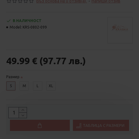
Въз основа на 0 отзив(а).
-
Напиши отзив
В НАЛИЧНОСТ
Model:
KRS-0802-099
49.99 € (97.77 лв.)
Размер
S
M
L
XL
ТАБЛИЦА С РАЗМЕРИ