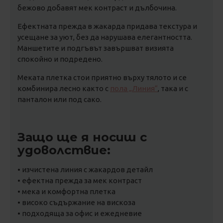
бежово добавят мек контраст и дълбочина.
Ефектната прежда в жакарда придава текстура и
усещане за уют, без да нарушава елегантността.
Маншетите и подгъвът завършват визията
спокойно и подредено.
Меката плетка стои приятно върху тялото и се
комбинира лесно както с
пола „Линия“
, така и с
панталон или под сако.
Защо ще я носиш с
удоволствие:
• изчистена линия с жакардов детайл
• ефектна прежда за мек контраст
• мека и комфортна плетка
• високо съдържание на вискоза
• подходяща за офис и ежедневие