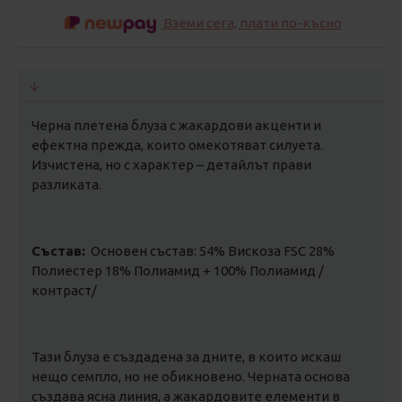
Вземи сега, плати по-късно
Черна плетена блуза с жакардови акценти и
ефектна прежда, които омекотяват силуета.
Изчистена, но с характер – детайлът прави
разликата.
Състав:
Основен състав: 54% Вискоза FSC 28%
Полиестер 18% Полиамид + 100% Полиамид /
контраст/
Тази блуза е създадена за дните, в които искаш
нещо семпло, но не обикновено. Черната основа
създава ясна линия, а жакардовите елементи в