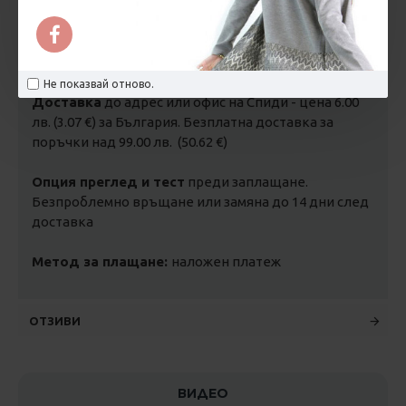
Срок за доставка:
1-5 дни за
дрехи
, 2-3 дни за
завивки и възглавници с гъши и патешки пух
, 5-7
работни дни за
продукти по поръчка
.
Не показвай отново.
Доставка
до адрес или офис на Спиди - цена 6.00
лв. (3.07 €) за България. Безплатна доставка за
поръчки над 99.00 лв. (50.62 €)
Опция преглед и тест
преди заплащане.
Безпроблемно връщане или замяна до 14 дни след
доставка
Метод за плащане:
наложен платеж
ОТЗИВИ
ВИДЕО