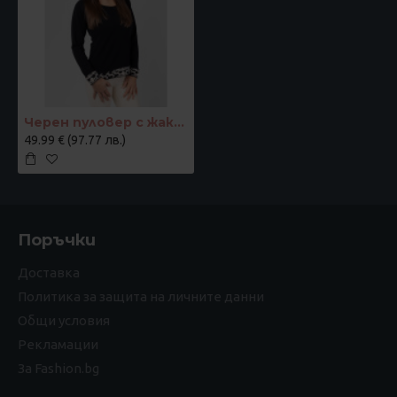
Черен пуловер с жакардови акценти "Контраст"
49.99 € (97.77 лв.)
Поръчки
Доставка
Политика за защита на личните данни
Общи условия
Рекламации
За Fashion.bg