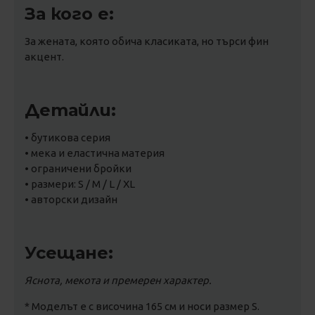
За кого е:
За жената, която обича класиката, но търси фин
акцент.
Детайли:
• бутикова серия
• мека и еластична материя
• ограничени бройки
• размери: S / M / L / XL
• авторски дизайн
Усещане:
Яснота, мекота и премерен характер.
* Моделът е с височина 165 см и носи размер S.