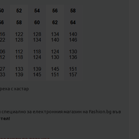
реха с хастар
специално за електронния магазин на Fashion.bg във
тел!
продукти по поръчка
.