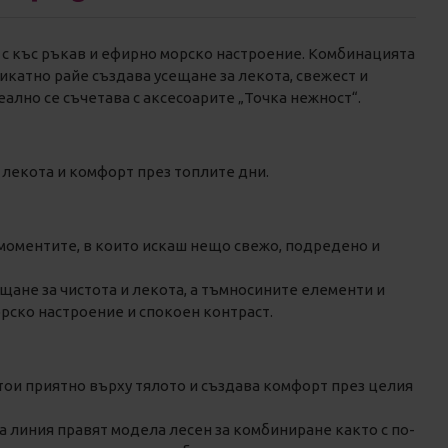
к с къс ръкав и ефирно морско настроение. Комбинацията
икатно райе създава усещане за лекота, свежест и
ално се съчетава с аксесоарите „Точка нежност“.
а лекота и комфорт през топлите дни.
 моментите, в които искаш нещо свежо, подредено и
ещане за чистота и лекота, а тъмносините елементи и
рско настроение и спокоен контраст.
тои приятно върху тялото и създава комфорт през целия
а линия правят модела лесен за комбиниране както с по-