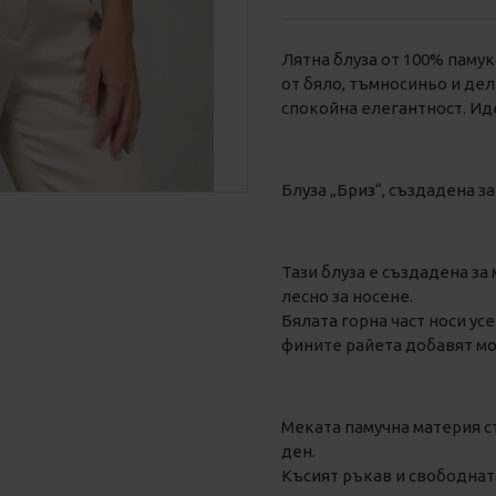
Лятна блуза от 100% паму
от бяло, тъмносиньо и дел
спокойна елегантност. Иде
Блуза „Бриз“, създадена з
Тази блуза е създадена за
лесно за носене.
Бялата горна част носи ус
фините райета добавят мо
Меката памучна материя с
ден.
Късият ръкав и свободнат