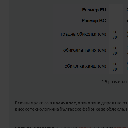
* В размера 
Всички дрехи са в
наличност
, опаковани директно от
високотехнологична българска фабрика за облекла. Н
Срок за доставка:
1-5 дни за
дрехи
, 2-3 дни за
завив