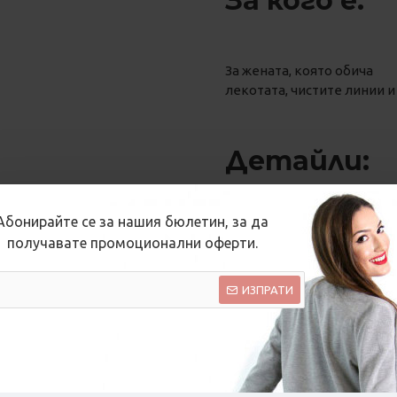
За кого е:
За жената, която обича
лекотата, чистите линии и
Детайли:
Абонирайте се за нашия бюлетин, за да
Тази дамска лятна блуза с
получавате промоционални оферти.
панталон и създава усещан
ИЗПРАТИ
✔ 100% памук
✔ мека и комфортна мате
✔ произведена в Българи
✔ бутикова серия