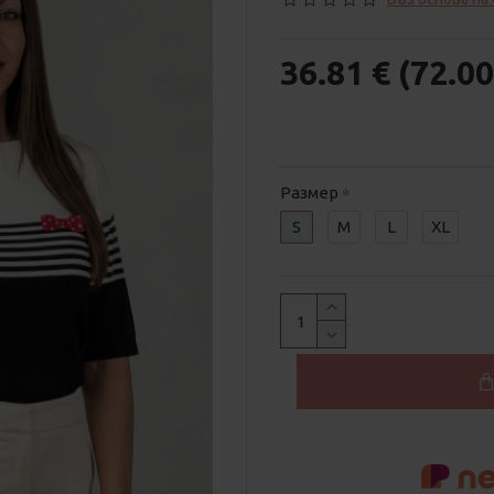
36.81 € (72.00
Размер
S
M
L
XL