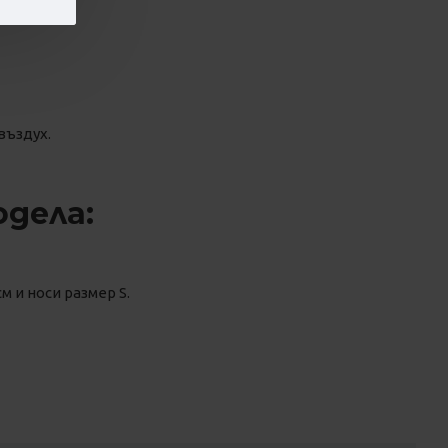
въздух.
одела:
м и носи размер S.