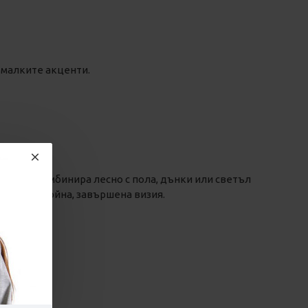
 малките акценти.
 райе се комбинира лесно с пола, дънки или светъл
е за спокойна, завършена визия.
рия
я