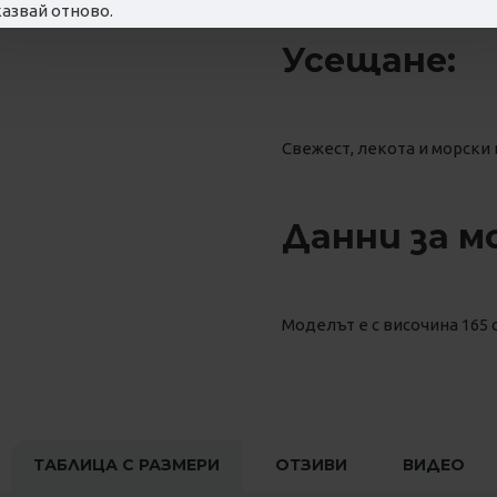
азвай отново.
Усещане:
Свежест, лекота и морски 
Данни за м
Моделът е с височина 165 с
ТАБЛИЦА С РАЗМЕРИ
ОТЗИВИ
ВИДЕО