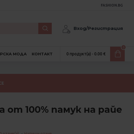
FASHION.BG
Вход/Регистрация
0
АРСКА МОДА
КОНТАКТ
0 продукт(а) - 0.00 €
СЕ
а от 100% памук на райе
0 отзив(а).
-
Напиши отзив