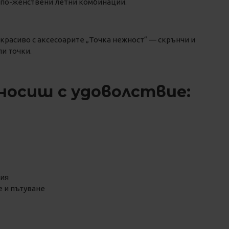
с по-женствени летни комбинации.
 красиво с аксесоарите „Точка нежност“ — скрънчи и
и точки.
носиш с удоволствие:
ния
 и пътуване