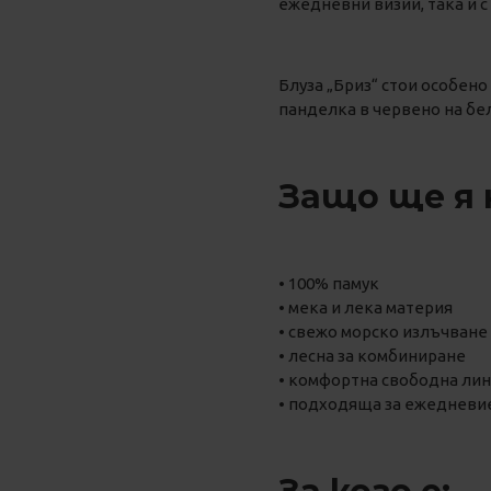
ежедневни визии, така и 
Блуза „Бриз“ стои особено
панделка в червено на бел
Защо ще я 
• 100% памук
• мека и лека материя
• свежо морско излъчване
• лесна за комбиниране
• комфортна свободна ли
• подходяща за ежедневие