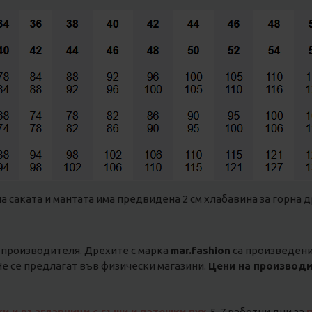
на саката и мантата има предвидена 2 см хлабавина за горна д
 производителя. Дрехите с марка
mar.fashion
са произведени 
е се предлагат във физически магазини.
Цени на производи
ки и възглавници с гъши и патешки пух
, 5-7 работни дни за