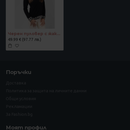
Черен пуловер с жакардови акценти "Контраст"
49.99 € (97.77 лв.)
Поръчки
Доставка
Политика за защита на личните данни
Общи условия
Рекламации
За Fashion.bg
Моят профил