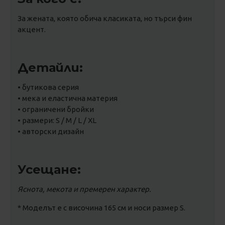
За жената, която обича класиката, но търси фин
акцент.
Детайли:
• бутикова серия
• мека и еластична материя
• ограничени бройки
• размери: S / M / L / XL
• авторски дизайн
Усещане:
Яснота, мекота и премерен характер.
* Моделът е с височина 165 см и носи размер S.