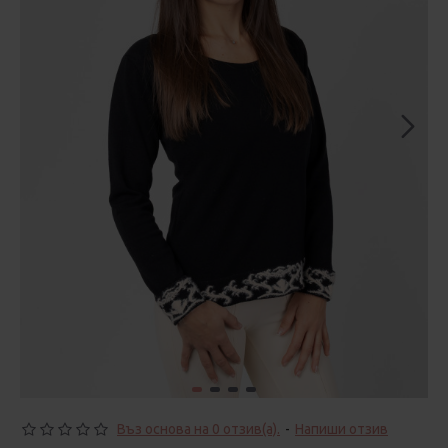
Въз основа на 0 отзив(а).
-
Напиши отзив