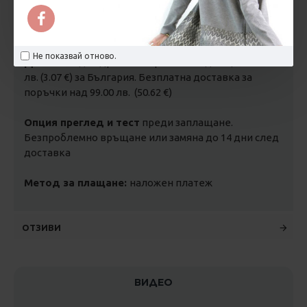
Срок за доставка:
1-5 дни за
дрехи
, 2-3 дни за
завивки и възглавници с гъши и патешки пух
, 5-7
работни дни за
продукти по поръчка
.
Не показвай отново.
Доставка
до адрес или офис на Спиди - цена 6.00
лв. (3.07 €) за България. Безплатна доставка за
поръчки над 99.00 лв. (50.62 €)
Опция преглед и тест
преди заплащане.
Безпроблемно връщане или замяна до 14 дни след
доставка
Метод за плащане:
наложен платеж
ОТЗИВИ
ВИДЕО