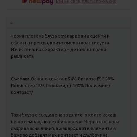
Вземи сега, плати по-късно
Черна плетена блуза с жакардови акценти и
ефектна прежда, които омекотяват силуета.
Изчистена, но с характер – детайлът прави
разликата.
Състав:
Основен състав: 54% Вискоза FSC 28%
Полиестер 18% Полиамид + 100% Полиамид /
контраст/
Тази блуза е създадена за дните, в които искаш
нещо семпло, но не обикновено. Черната основа
създава ясна линия, а жакардовите елементи в
бежово добавят мек контраст и дълбочина.