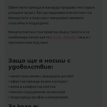
Ефектната прежда в жакарда придава текстура и
усещане за уют, без да нарушава елегантността.
Маншетите и подгъвът завършват визията
спокойно и подредено.
Меката плетка стои приятно върху тялото и се
комбинира лесно както с
пола „Линия“
, така и с
панталон или под сако.
Защо ще я носиш с
удоволствие:
• изчистена линия с жакардов детайл
• ефектна прежда за мек контраст
• мека и комфортна плетка
• високо съдържание на вискоза
• подходяща за офис и ежедневие
За кого е: