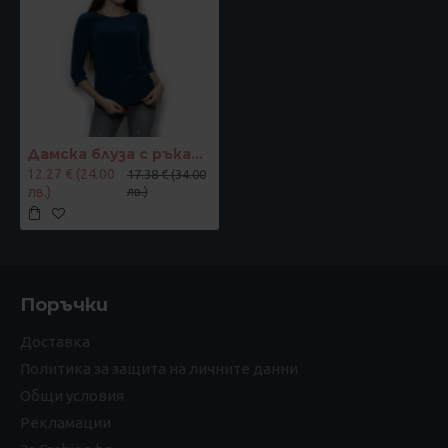
Дамска блуза с ръкав 7/8 и ефектен възел цвят петрол
12.27 € (24.00
17.38 € (34.00
лв.)
лв.)
Поръчки
Доставка
Политика за защита на личните данни
Общи условия
Рекламации