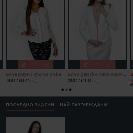
Бяла риза с дълъг ръкав и скрито закопчаване
Бяло дамско сако жакард
19.94 € (39.00 лв.)
25.54 € (49.95 лв.)
1
2
ПОСЛЕДНО ВИДЯНИ
НАЙ-РАЗГЛЕЖДАНИ