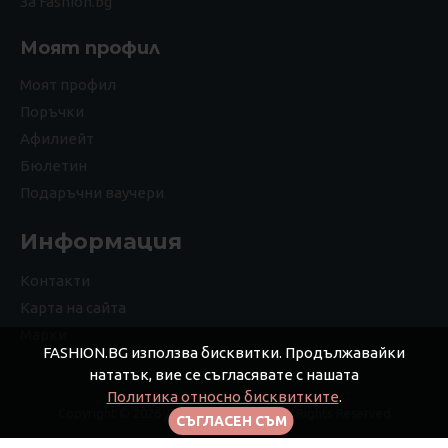
За Fashion.bg
Моят профил
Моят профил
Поръчки
Афилиейт
Бюлетин
Подаръчни ваучери
Информация
Контакти
Карта на сайта
Марки
FASHION.BG използва бисквитки. Продължавайки
нататък, вие се съгласявате с нашата
Политика относно бисквитките
.
Copyright © 2026 Дизайнерс ЕООД, All Rights Reserved
СЪГЛАСЕН СЪМ