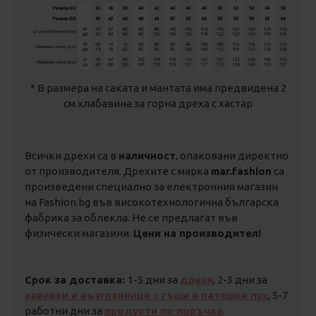
* В размера на саката и мантата има предвидена 2
см хлабавина за горна дреха с хастар
Всички дрехи са в
наличност
, опаковани директно
от производителя. Дрехите с марка
mar.fashion
са
произведени специално за електронния магазин
на Fashion.bg във високотехнологична българска
фабрика за облекла. Не се предлагат във
физически магазини.
Цени на производител!
Срок за доставка:
1-5 дни за
дрехи
, 2-3 дни за
завивки и възглавници с гъши и патешки пух
, 5-7
работни дни за
продукти по поръчка
.