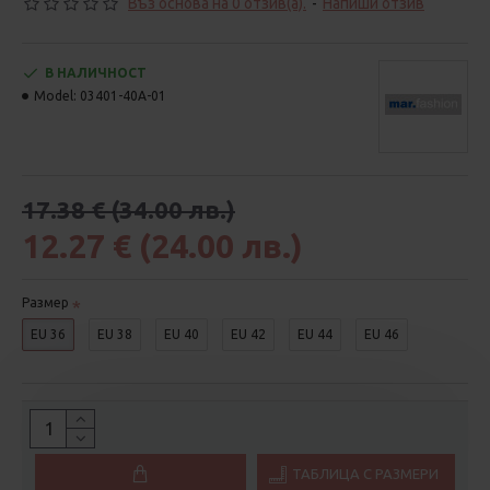
Въз основа на 0 отзив(а).
-
Напиши отзив
В НАЛИЧНОСТ
Model:
03401-40А-01
17.38 € (34.00 лв.)
12.27 € (24.00 лв.)
Размер
EU 36
EU 38
EU 40
EU 42
EU 44
EU 46
ТАБЛИЦА С РАЗМЕРИ