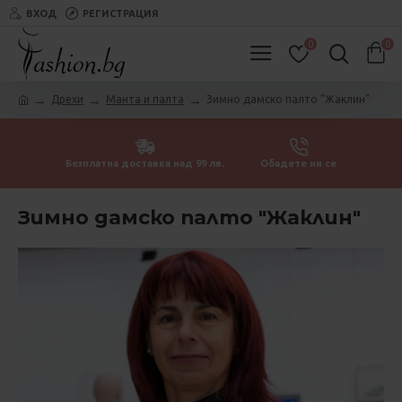
ВХОД
РЕГИСТРАЦИЯ
0
0
Дрехи
Манта и палта
Зимно дамско палто "Жаклин"
Безплатна доставка над 99 лв.
Обадете ни се
Зимно дамско палто "Жаклин"