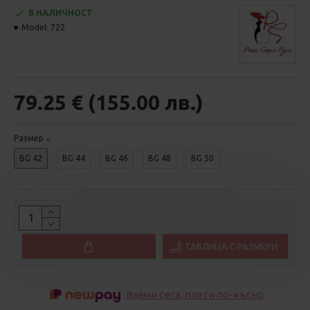
В НАЛИЧНОСТ
Model:
722
79.25 € (155.00 лв.)
Размер
BG 42
BG 44
BG 46
BG 48
BG 50
ТАБЛИЦА С РАЗМЕРИ
Вземи сега, плати по-късно