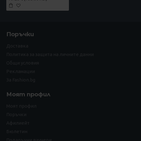
Поръчки
Доставка
Политика за защита на личните данни
Общи условия
Рекламации
За Fashion.bg
Моят профил
Моят профил
Поръчки
Афилиейт
Бюлетин
Подаръчни ваучери