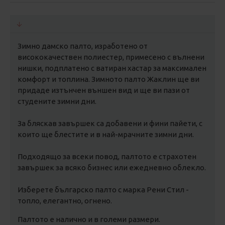
Зимно дамско палто, изработено от
висококачествен полиестер, примесено с вълнени
нишки, подплатено с ватиран хастар за максимален
комфорт и топлина. Зимното палто Жаклин ще ви
придаде изтънчен външен вид и ще ви пази от
студените зимни дни.
За бляскав завършек са добавени и фини пайети, с
които ще блестите и в най-мрачните зимни дни.
Подходящо за всеки повод, палтото е страхотен
завършек за всяко бизнес или ежедневно облекло.
Изберете българско палто с марка Рени Стил -
топло, елегантно, огнено.
Палтото е налично и в големи размери.