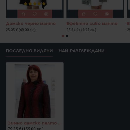
Дамско черно манто
Ефектно сиво манто
25.05 € (49.00 лв.)
25.54 € (49.95 лв.)
2
ПОСЛЕДНО ВИДЯНИ
НАЙ-РАЗГЛЕЖДАНИ
Зимно дамско палто "Жаклин"
79.25 € (155.00 лв.)