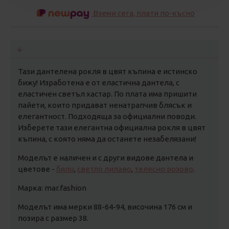
Вземи сега, плати по-късно
Тази дантелена рокля в цвят къпина е истинско
бижу! Изработена е от еластична дантела, с
еластичен светъл хастар. По плата има пришити
пайети, които придават ненатрапчив блясък и
елегантност. Подходяща за официални поводи.
Изберете тази елегантна официална рокля в цвят
къпина, с която няма да останете незабелязани!
Моделът е наличен и с други видове дантела и
цветове -
бяло
,
светло лилаво
,
телесно розово
.
Марка: mar.fashion
Моделът има мерки 88-64-94, височина 176 см и
позира с размер 38.