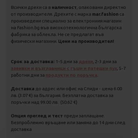
Всички дрехи са в
наличност
, опаковани директно
от производителя. Дрехите с марка
mar.fashion
са
произведени специално за електронния магазин
на Fashion.bg във високотехнологична българска
фабрика за облекла. Не се предлагат във
физически магазини.
Цени на производител!
Срок за доставка:
1-5 дни за
дрехи
, 2-3 дни за
завивки и възглавници с гъши и патешки пух
, 5-7
работни дни за
продукти по поръчка
.
Доставка
до адрес или офис на Спиди - цена 6.00
лв. (3.07 €) за България. Безплатна доставка за
поръчки над 99.00 лв. (50.62 €)
Опция преглед и тест
преди заплащане.
Безпроблемно връщане или замяна до 14 дни след
доставка