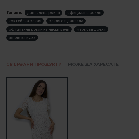
Тагове:
дантелена рокля
официална рокля
коктейлна рокля
рокля от дантела
официални рокли на ниски цени
маркови дрехи
рокля за кума
СВЪРЗАНИ ПРОДУКТИ
МОЖЕ ДА ХАРЕСАТЕ