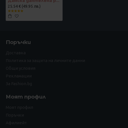
Дамска дантелена рокля в цвят къпина
25.54 € (49.95 лв.)
Поръчки
Доставка
Политика за защита на личните данни
Общи условия
Рекламации
За Fashion.bg
Моят профил
Моят профил
Поръчки
Афилиейт