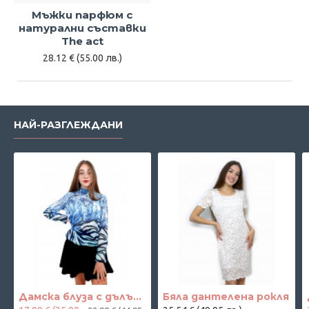
Мъжки парфюм с
натурални съставки
The act
28.12 € (55.00 лв.)
НАЙ-РАЗГЛЕЖДАНИ
Дамска блуза с дълъг ръкав и ластик в кръста с интересен принт в синьо
Бяла дантелена рокля