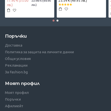
17.90 € (35.00
25.54 € (49.95 лв.)
22.98 € (44.95
лв.)
лв.)
Поръчки
Доставка
Политика за защита на личните данни
Общи условия
Рекламации
За Fashion.bg
Моят профил
Моят профил
Поръчки
Афилиейт