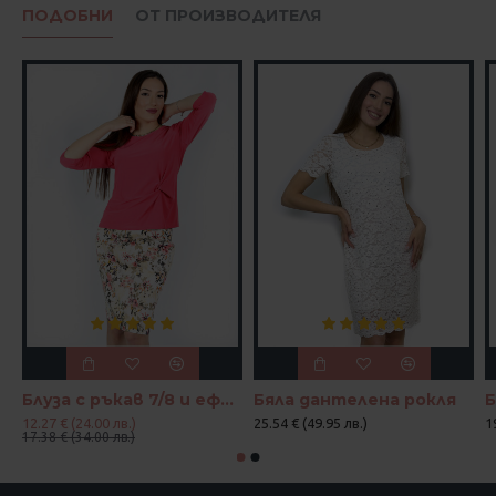
ПОДОБНИ
ОТ ПРОИЗВОДИТЕЛЯ
Блуза с ръкав 7/8 и ефектен възел в цвят корал и петрол
Бяла дантелена рокля
12.27 € (24.00 лв.)
25.54 € (49.95 лв.)
1
17.38 € (34.00 лв.)