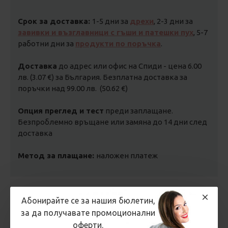
Срок за доставка:
1-5 дни за
дрехи
, 2-3 дни за
завивки и възглавници с гъши и патешки пух
, 5-7
работни дни за
продукти по поръчка
.
Доставка
до адрес или офис на Спиди - цена 6.00
лв. (3.07 €) за България. Безплатна доставка за
поръчки над 99.00 лв. (50.62 €)
Опция преглед и тест
преди заплащане.
Безпроблемно връщане или замяна до 14 дни след
доставка
Метод за плащане:
наложен платеж
ОТЗИВИ
Абонирайте се за нашия бюлетин,
за да получавате промоционални
оферти.