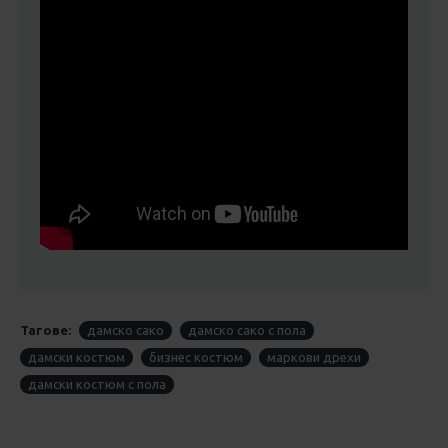
Тагове:
дамско сако
дамско сако с пола
дамски костюм
бизнес костюм
маркови дрехи
дамски костюм с пола