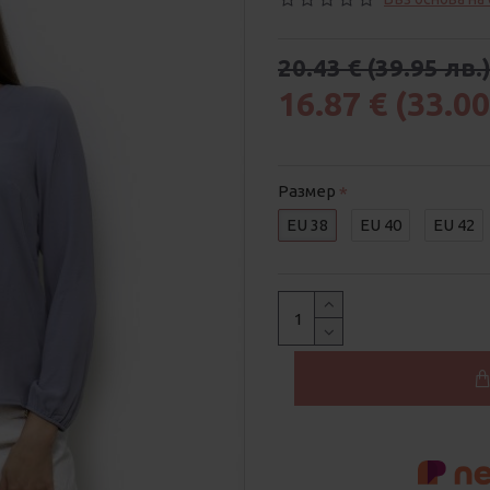
20.43 € (39.95 лв.
16.87 € (33.00
Размер
EU 38
EU 40
EU 42