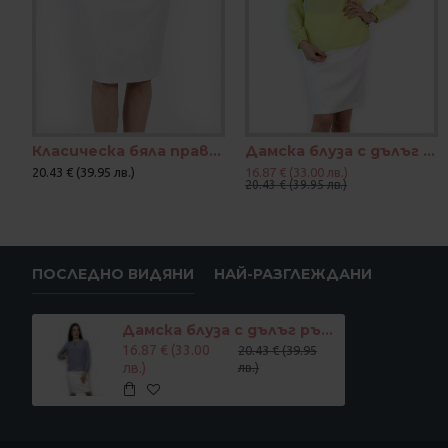
Класическа бяла права пола с втъкани цветя
Дамска блуза с дълъг ръкав и папионки
20.43 € (39.95 лв.)
16.87 € (33.00 лв.)
20.43 € (39.95 лв.)
ПОСЛЕДНО ВИДЯНИ
НАЙ-РАЗГЛЕЖДАНИ
Дамска блуза с дълъг ръкав цвят светло лилаво
16.87 € (33.00
20.43 € (39.95
лв.)
лв.)