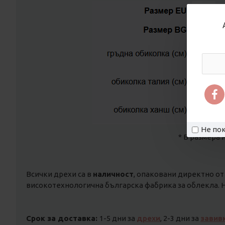
Не пок
* В размера 
Всички дрехи са в
наличност
, опаковани директно от
високотехнологична българска фабрика за облекла. Н
Срок за доставка:
1-5 дни за
дрехи
, 2-3 дни за
завив