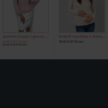
Дамска блуза с дълъг ръкав цвят пепел от рози
Бежов пуловер с жакардови акценти "Нежен контраст"
16.87 € (33.00 лв.)
49.60 € (97.00 лв.)
20.43 € (39.95 лв.)