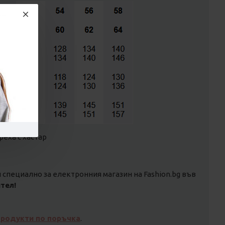
реха с хастар
специално за електронния магазин на Fashion.bg във
тел!
продукти по поръчка
.