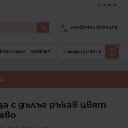
FASHION.BG
Вход/Регистрация
0
АРСКА МОДА
КОНТАКТ
0 продукт(а) - 0.00 €
СЕ
за с дълъг ръкав цвят
аво
0 отзив(а).
-
Напиши отзив