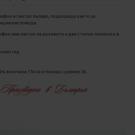
шифон в светло лилаво, подходяща както за
фициални поводи.
ифон има ластик на ръкавите и две стилни папионки в
олиестер
, височина 176 см и позира с размер 38.