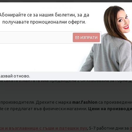
Абонирайте се за нашия бюлетин, за да
получавате промоционални оферти.
ИЗПРАТИ
азвай отново.
на саката и мантата има предвидена 2 см хлабавина за горна д
 производителя. Дрехите с марка
mar.fashion
са произведени 
е се предлагат във физически магазини.
Цени на производи
ки и възглавници с гъши и патешки пух
, 5-7 работни дни за