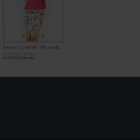
Блуза с ръкав 7/8 и ефектен възел в цвят корал и петрол
12.27 € (24.00 лв.)
17.38 € (34.00 лв.)