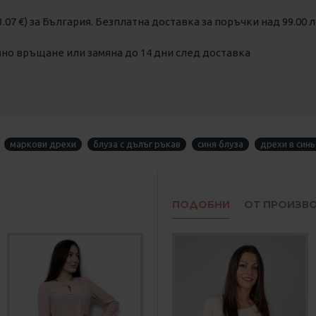
3.07 €) за България. Безплатна доставка за поръчки над 99.00 лв
о връщане или замяна до 14 дни след доставка
маркови дрехи
блуза с дълъг ръкав
синя блуза
дрехи в син
ПОДОБНИ
ОТ ПРОИЗВ