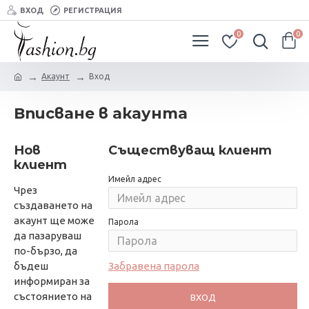
ВХОД
РЕГИСТРАЦИЯ
0
0
Акаунт
Вход
Вписване в акаунта
Нов
Съществуващ клиент
клиент
Имейл адрес
Чрез
създаването на
акаунт ще може
Парола
да пазаруваш
по-бързо, да
бъдеш
Забравена парола
информиран за
състоянието на
ВХОД