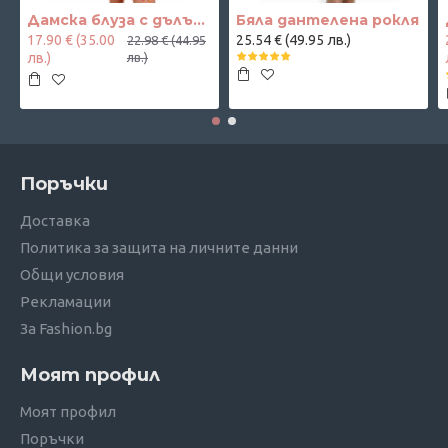
Дамска блуза с дълъг ръкав и ластик в кръста с интересен принт в синьо
Бяла дантелена рокля
17.90 € (35.00
25.54 € (49.95 лв.)
22.98 € (44.95
лв.)
лв.)
Поръчки
Доставка
Политика за защита на личните данни
Общи условия
Рекламации
За Fashion.bg
Моят профил
Моят профил
Поръчки