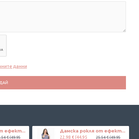
чните данни
ДАЙ
Дамска рокля от ефектна дантела в телесен цвят
Дамска рокля от ефектна дантела в светло лилаво
22.98 € (44.95
.54 € (49.95
25.54 € (49.95