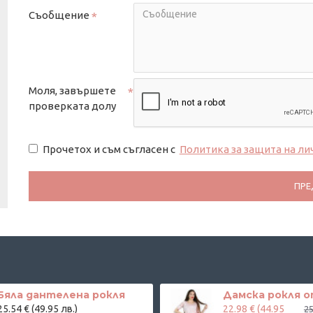
Съобщение
Моля, завършете
проверката долу
Прочетох и съм съгласен с
Политика за защита на ли
ПРЕ
Бяла дантелена рокля
25.54 € (49.95 лв.)
22.98 € (44.95
25