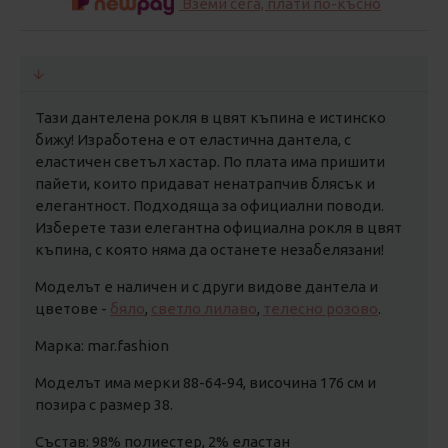
Вземи сега, плати по-късно
Тази дантелена рокля в цвят къпина е истинско
бижу! Изработена е от еластична дантела, с
еластичен светъл хастар. По плата има пришити
пайети, които придават ненатрапчив блясък и
елегантност. Подходяща за официални поводи.
Изберете тази елегантна официална рокля в цвят
къпина, с която няма да останете незабелязани!
Моделът е наличен и с други видове дантела и
цветове -
бяло
,
светло лилаво
,
телесно розово
.
Марка: mar.fashion
Моделът има мерки 88-64-94, височина 176 см и
позира с размер 38.
Състав: 98% полиестер, 2% еластан