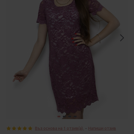
Въз основа на 1 отзив(а).
-
Напиши отзив