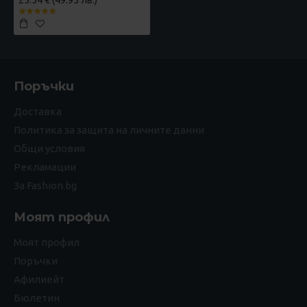
25.54 € (49.95 лв.)
Поръчки
Доставка
Политика за защита на личните данни
Общи условия
Рекламации
За Fashion.bg
Моят профил
Моят профил
Поръчки
Афилиейт
Бюлетин