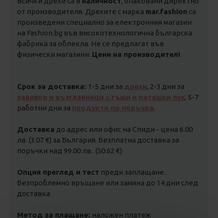
Всички дрехи са в
наличност
, опаковани директно
от производителя. Дрехите с марка
mar.fashion
са
произведени специално за електронния магазин
на Fashion.bg във високотехнологична българска
фабрика за облекла. Не се предлагат във
физически магазини.
Цени на производител!
Срок за доставка:
1-5 дни за
дрехи
, 2-3 дни за
завивки и възглавници с гъши и патешки пух
, 5-7
работни дни за
продукти по поръчка
.
Доставка
до адрес или офис на Спиди - цена 6.00
лв. (3.07 €) за България. Безплатна доставка за
поръчки над 99.00 лв. (50.62 €)
Опция преглед и тест
преди заплащане.
Безпроблемно връщане или замяна до 14 дни след
доставка
Метод за плащане:
наложен платеж