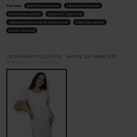
Тагове:
дантелена рокля
официална рокля
коктейлна рокля
рокля от дантела
официални рокли на ниски цени
маркови дрехи
рокля за кума
СВЪРЗАНИ ПРОДУКТИ
МОЖЕ ДА ХАРЕСАТЕ