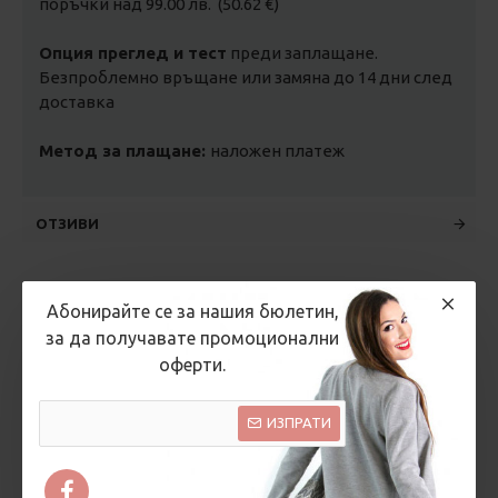
поръчки над 99.00 лв. (50.62 €)
Опция преглед и тест
преди заплащане.
Безпроблемно връщане или замяна до 14 дни след
доставка
Метод за плащане:
наложен платеж
ОТЗИВИ
Абонирайте се за нашия бюлетин,
ВИДЕО
за да получавате промоционални
оферти.
ИЗПРАТИ