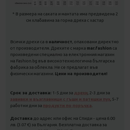
* В размера на саката и мантата има предвидена 2
см хлабавина за горна дреха с хастар
Всички дрехи са в
наличност
, опаковани директно
от производителя. Дрехите с марка
mar.fashion
са
произведени специално за електронния магазин
на Fashion.bg във високотехнологична българска
фабрика за облекла. Не се предлагат във
физически магазини.
Цени на производител!
Срок за доставка:
1-5 дни за
дрехи
, 2-3 дни за
завивки и възглавници с гъши и патешки пух
, 5-7
работни дни за
продукти по поръчка
.
Доставка
до адрес или офис на Спиди - цена 6.00
лв. (3.07 €) за България. Безплатна доставка за