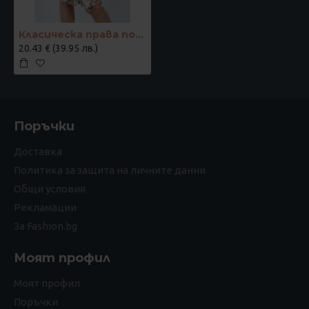
Класическа права пола на цветя
20.43 € (39.95 лв.)
Поръчки
Доставка
Политика за защита на личните данни
Общи условия
Рекламации
За Fashion.bg
Моят профил
Моят профил
Поръчки