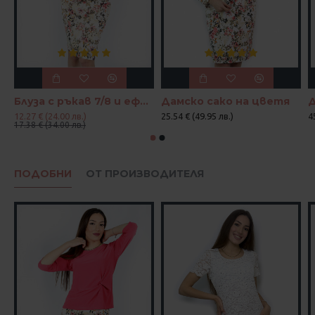
Блуза с ръкав 7/8 и ефектен възел в цвят корал и петрол
Дамско сако на цветя
12.27 € (24.00 лв.)
25.54 € (49.95 лв.)
4
17.38 € (34.00 лв.)
ПОДОБНИ
ОТ ПРОИЗВОДИТЕЛЯ