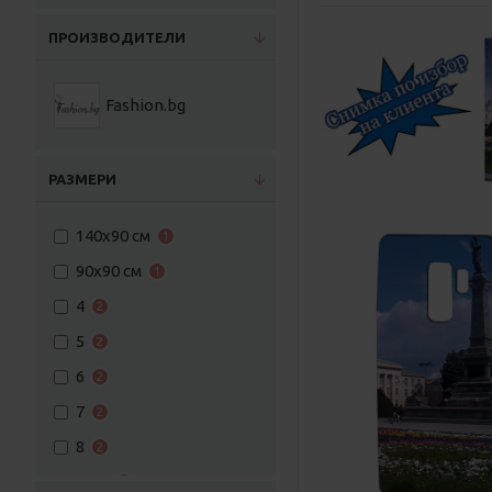
ПРОИЗВОДИТЕЛИ
Fashion.bg
РАЗМЕРИ
140х90 см
1
90х90 см
1
4
2
5
2
6
2
7
2
8
2
9-10
2