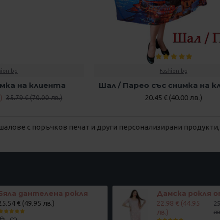
hion.bg
Fashion.bg
имка на клиента
Шал / Парео със снимка на 
)
20.45 € (40.00 лв.)
35.79 € (70.00 лв.)
шалове с поръчков печат и други персонализирани продукти
Бяла дантелена рокля
25.54 € (49.95 лв.)
22.98 € (44.95
25
лв.)
лв