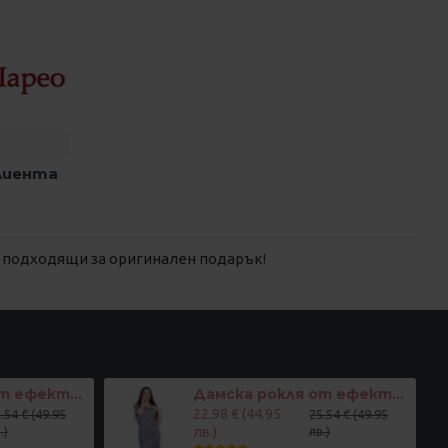
клиента
, подходящи за оригинален подарък!
Дамска рокля от ефектна дантела в телесен цвят
Дамска рокля от ефектна дантела в светло лилаво
22.98 € (44.95
.54 € (49.95
25.54 € (49.95
.)
лв.)
лв.)