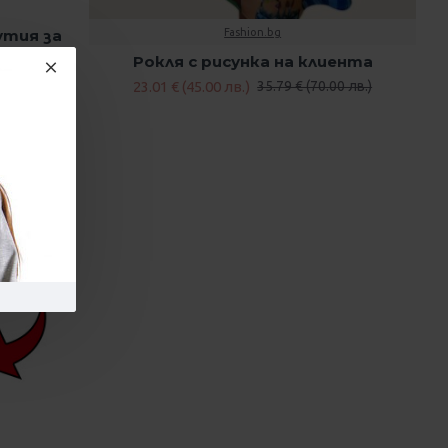
утия за
Fashion.bg
ст
Рокля с рисунка на клиента
23.01 € (45.00 лв.)
35.79 € (70.00 лв.)