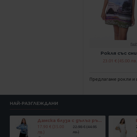
Fas
Рокля със сн
23.01 € (45.00 лв.
Предлагаме рокли и 
НАЙ-РАЗГЛЕЖДАНИ
Дамска блуза с дълъг ръкав и ластик в кръста с интересен принт в синьо
17.90 € (35.00
22.98 € (44.95
лв.)
лв.)