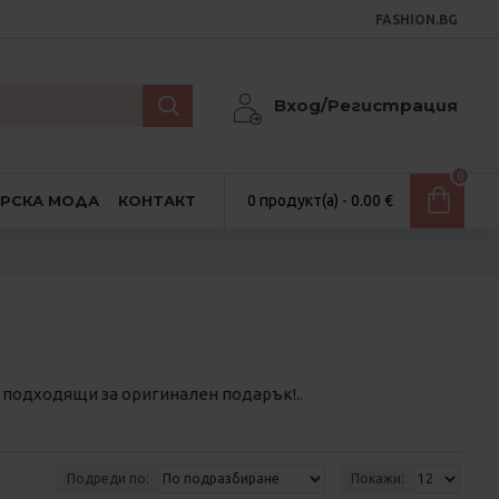
FASHION.BG
Вход/Регистрация
0
АРСКА МОДА
КОНТАКТ
0 продукт(а) - 0.00 €
 подходящи за оригинален подарък!..
Подреди по:
Покажи: