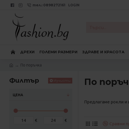
тел.: 0898272161
LOGIN
ДРЕХИ
ГОЛЕМИ РАЗМЕРИ
ЗДРАВЕ И КРАСОТА
По поръчка
Филтър
По поръч
Изчисти
ЦЕНА
Предлагаме рокли и 
€
€
Сравни п