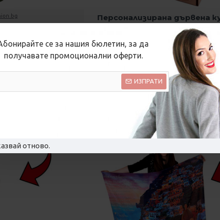
hion.bg
Персонализирана дървена к
вино - с гравиран тек
он със снимка на
иента
21.47 € (42.00 лв.)
Абонирайте се за нашия бюлетин, за да
(29.33 лв.)
получавате промоционални оферти.
-36 %
ИЗПРАТИ
азвай отново.