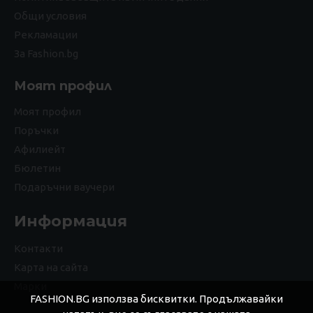
Общи условия
Рекламации
За Fashion.bg
Моят профил
Моят профил
Поръчки
Афилиейт
Бюлетин
Подаръчни ваучери
Информация
Контакти
Карта на сайта
Марки
FASHION.BG използва бисквитки. Продължавайки