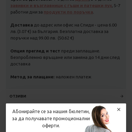
завивки и възглавници с гъши и патешки пух
, 5-7
работни дни за
продукти по поръчка
.
Доставка
до адрес или офис на Спиди - цена 6.00
лв. (3.07 €) за България. Безплатна доставка за
поръчки над 99.00 лв. (50.62 €)
Опция преглед и тест
преди заплащане.
Безпроблемно връщане или замяна до 14 дни след
доставка
Метод за плащане:
наложен платеж
ОТЗИВИ
Абонирайте се за нашия бюлетин,
за да получавате промоционални
ВИДЕО
оферти.