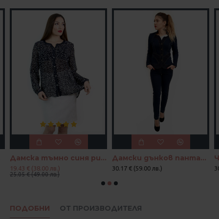
онки
Дамска тъмно синя риза на бели точки
Дамски дънков панталон Деним с точки
19.43 € (38.00 лв.)
30.17 € (59.00 лв.)
3
25.05 € (49.00 лв.)
ПОДОБНИ
ОТ ПРОИЗВОДИТЕЛЯ