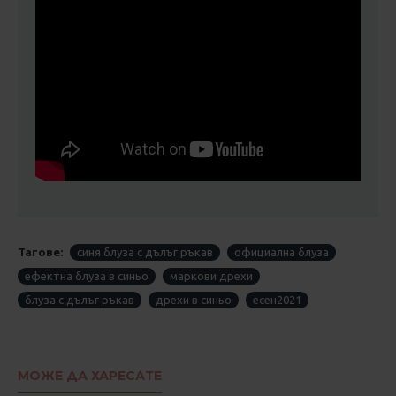
Тагове:
синя блуза с дълъг ръкав
официална блуза
ефектна блуза в синьо
маркови дрехи
блуза с дълъг ръкав
дрехи в синьо
есен2021
МОЖЕ ДА ХАРЕСАТЕ