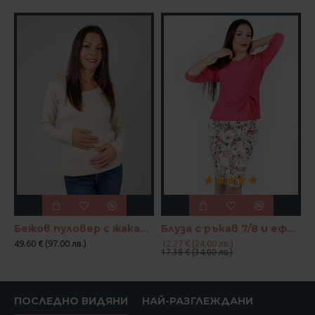
Бежов пуловер с жакардови акценти "Нежен контраст"
Блуза с ръкав 7/8 и ефектен възел в цвят корал и петрол
49.60 € (97.00 лв.)
12.27 € (24.00 лв.)
17.38 € (34.00 лв.)
ПОСЛЕДНО ВИДЯНИ
НАЙ-РАЗГЛЕЖДАНИ