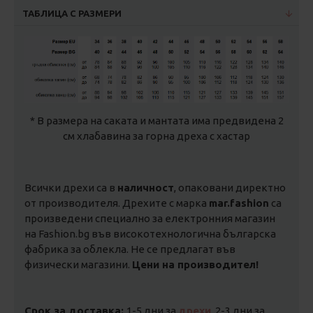
ТАБЛИЦА С РАЗМЕРИ
* В размера на саката и мантата има предвидена 2
см хлабавина за горна дреха с хастар
Всички дрехи са в
наличност
, опаковани директно
от производителя. Дрехите с марка
mar.fashion
са
произведени специално за електронния магазин
на Fashion.bg във високотехнологична българска
фабрика за облекла. Не се предлагат във
физически магазини.
Цени на производител!
Срок за доставка:
1-5 дни за
дрехи
, 2-3 дни за