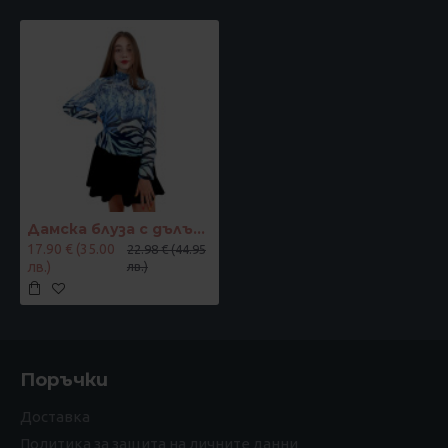
Дамска блуза с дълъг ръкав и ластик в кръста с интересен принт в синьо
17.90 € (35.00
22.98 € (44.95
лв.)
лв.)
Поръчки
Доставка
Политика за защита на личните данни