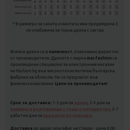
* В размера на саката и мантата има предвидена 2
см хлабавина за горна дреха с хастар
Всички дрехи са в
наличност
, опаковани директно
от производителя. Дрехите с марка
mar.fashion
са
произведени специално за електронния магазин
на Fashion.bg във високотехнологична българска
фабрика за облекла. Не се предлагат във
физически магазини.
Цени на производител!
Срок за доставка:
1-5 дни за
дрехи
, 2-3 дни за
завивки и възглавници с гъши и патешки пух
, 5-7
работни дни за
продукти по поръчка
.
Доставка
до адрес или офис на Спиди - цена 6.00