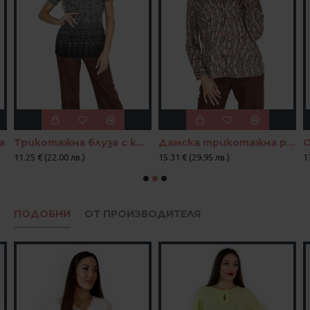
а
Трикотажна блуза с къс ръкав в черно и бяло
Дамска трикотажна риза
11.25 € (22.00 лв.)
15.31 € (29.95 лв.)
1
ПОДОБНИ
ОТ ПРОИЗВОДИТЕЛЯ