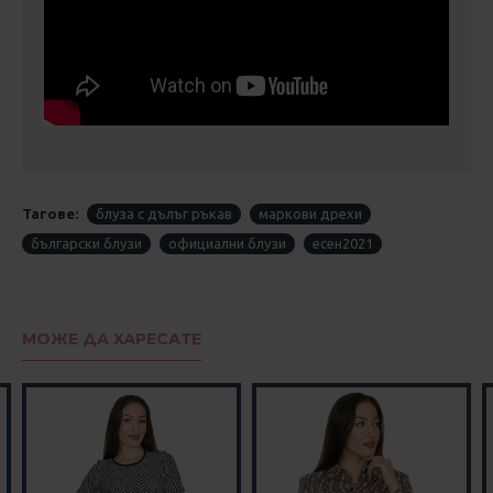
Тагове:
блуза с дълъг ръкав
маркови дрехи
български блузи
официални блузи
есен2021
МОЖЕ ДА ХАРЕСАТЕ