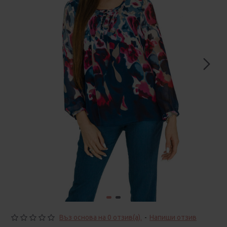
Въз основа на 0 отзив(а).
-
Напиши отзив