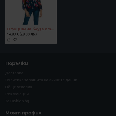
Официална блуза от шифон с хастар
14.83 € (29.00 лв.)
Поръчки
Доставка
Политика за защита на личните данни
Общи условия
Рекламации
За Fashion.bg
Моят профил