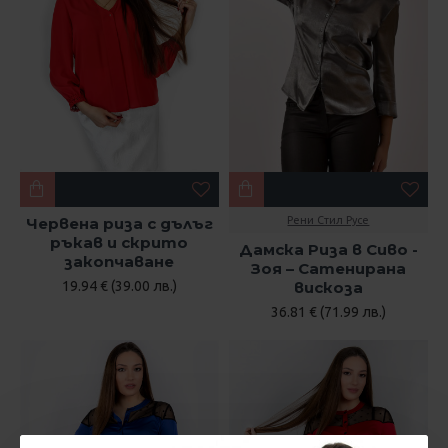
Червена риза с дълъг
Рени Стил Русе
ръкав и скрито
Дамска Риза в Сиво -
закопчаване
Зоя – Сатенирана
19.94 € (39.00 лв.)
вискоза
36.81 € (71.99 лв.)