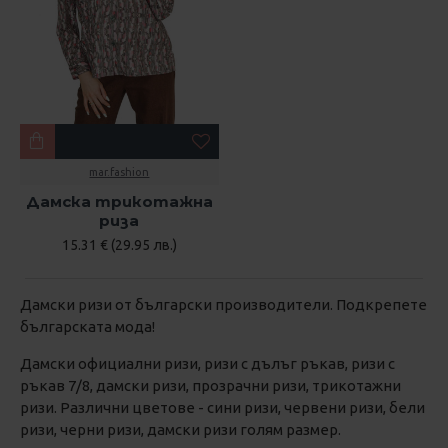
mar.fashion
Дамска трикотажна
риза
15.31 € (29.95 лв.)
Дамски ризи от български производители. Подкрепете
българската мода!
Дамски официални ризи, ризи с дълъг ръкав, ризи с
ръкав 7/8, дамски ризи, прозрачни ризи, трикотажни
ризи. Различни цветове - сини ризи, червени ризи, бели
ризи, черни ризи, дамски ризи голям размер.