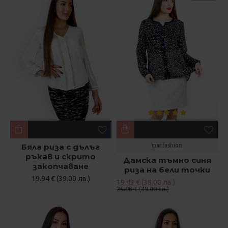
Бяла риза с дълъг
mar.fashion
ръкав и скрито
Дамска тъмно синя
закопчаване
риза на бели точки
19.94 € (39.00 лв.)
19.43 € (38.00 лв.)
25.05 € (49.00 лв.)