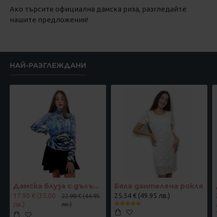
Ако търсите официална дамска риза, разгледайте
нашите предложения!
НАЙ-РАЗГЛЕЖДАНИ
Дамска блуза с дълъг ръкав и ластик в кръста с интересен принт в синьо
Бяла дантелена рокля
17.90 € (35.00
25.54 € (49.95 лв.)
22.98 € (44.95
лв.)
лв.)