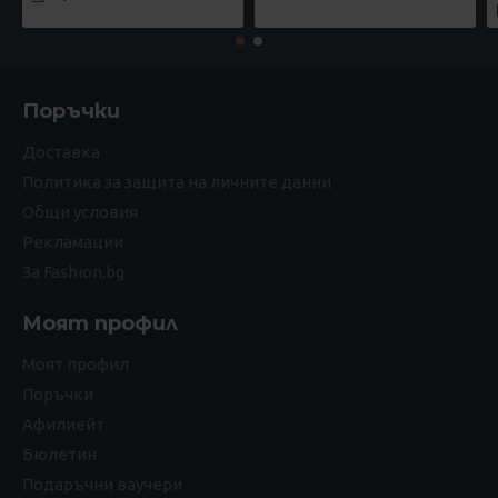
Поръчки
Доставка
Политика за защита на личните данни
Общи условия
Рекламации
За Fashion.bg
Моят профил
Моят профил
Поръчки
Афилиейт
Бюлетин
Подаръчни ваучери