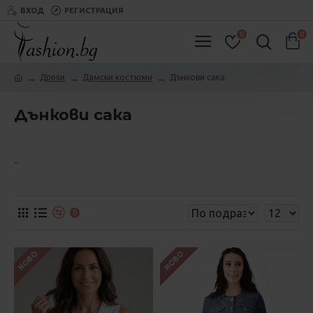
ВХОД
РЕГИСТРАЦИЯ
0
0
Дрехи
Дамски костюми
Дънкови сака
Дънкови сака
..
0
НОВО
НОВО