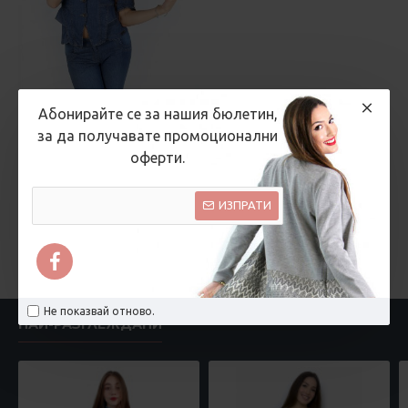
Абонирайте се за нашия бюлетин,
за да получавате промоционални
оферти.
Рени Стил Русе
Дамско дънково сако
ИЗПРАТИ
Тони
38.86 € (76.00 лв.)
Не показвай отново.
НАЙ-РАЗГЛЕЖДАНИ