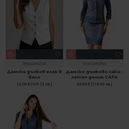
Рени Стил Русе
Рени Стил Русе
Дамски дънков елек в
Дамско дънково сако -
бяло
летен деним САРА
56.00 € (109.53 лв.)
60.84 € (119.00 лв.)