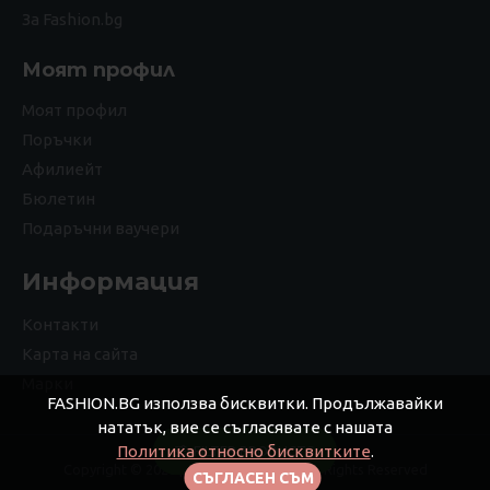
За Fashion.bg
Моят профил
Моят профил
Поръчки
Афилиейт
Бюлетин
Подаръчни ваучери
Информация
Контакти
Карта на сайта
Марки
FASHION.BG използва бисквитки. Продължавайки
нататък, вие се съгласявате с нашата
Политика относно бисквитките
.
FILTER PRODUCTS
Copyright © 2026 Дизайнерс ЕООД, All Rights Reserved
СЪГЛАСЕН СЪМ