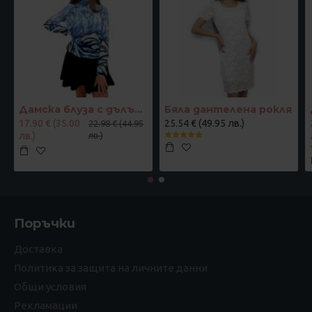
Дамска блуза с дълъг ръкав и ластик в кръста с интересен принт в синьо
Бяла дантелена рокля
17.90 € (35.00
25.54 € (49.95 лв.)
22.98 € (44.95
лв.)
лв.)
Поръчки
Доставка
Политика за защита на личните данни
Общи условия
Рекламации