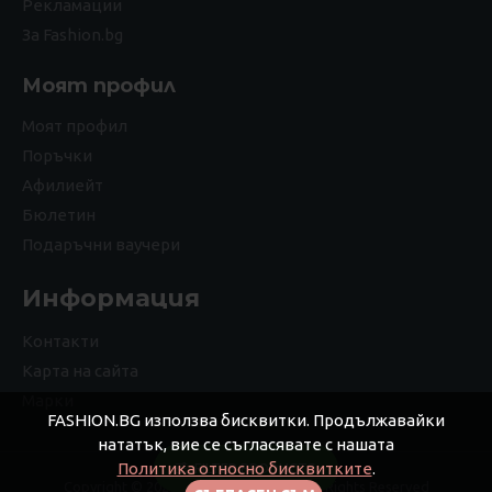
Рекламации
За Fashion.bg
Моят профил
Моят профил
Поръчки
Афилиейт
Бюлетин
Подаръчни ваучери
Информация
Контакти
Карта на сайта
Марки
FASHION.BG използва бисквитки. Продължавайки
нататък, вие се съгласявате с нашата
Политика относно бисквитките
.
FILTER PRODUCTS
Copyright © 2026 Дизайнерс ЕООД, All Rights Reserved