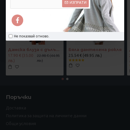
ИЗПРАТИ
Не показвай отново.
Дамска блуза с дълъг ръкав и ластик в кръста с интересен принт в синьо
Бяла дантелена рокля
17.90 € (35.00
25.54 € (49.95 лв.)
22.98 € (44.95
лв.)
лв.)
Поръчки
Доставка
Политика за защита на личните данни
Общи условия