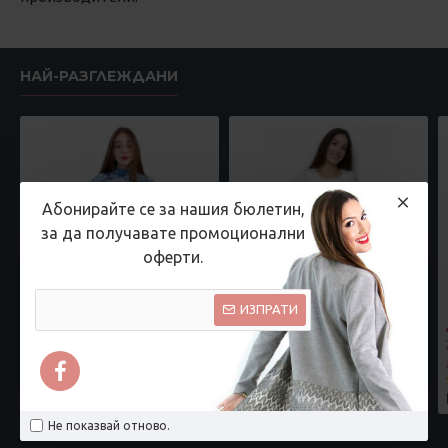
НАЙ-РАЗГЛЕЖДАНИ
Абонирайте се за нашия бюлетин,
за да получавате промоционални
оферти.
ИЗПРАТИ
Дамска блуза с дълъг ръкав и ластик в кръста с интересен принт в синьо
Бяла дантелена рокля
17.90 € (35.00
25.54 € (49.95 лв.)
22.98 € (44.95
лв.)
лв.)
Не показвай отново.