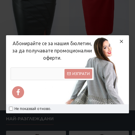
Абонирайте се за нашия бюлетин,
за да получавате промоционални
оферти.
Рени Стил Русе
mar.fashion
Дамска пола от
Червена права пола
ИЗПРАТИ
промазка във
17.87 € (34.95 лв.)
войнишко зелено
28.63 € (56.00 лв.)
Не показвай отново.
НАЙ-РАЗГЛЕЖДАНИ