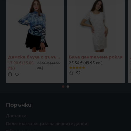
Дамска блуза с дълъг ръкав и ластик в кръста с интересен принт в синьо
Бяла дантелена рокля
17.90 € (35.00
25.54 € (49.95 лв.)
22.98 € (44.95
лв.)
лв.)
Поръчки
Доставка
Политика за защита на личните данни