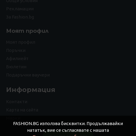
Общи условия
Рекламации
За Fashion.bg
Моят профил
Моят профил
Поръчки
Афилиейт
Бюлетин
Подаръчни ваучери
Информация
Контакти
Карта на сайта
Марки
FASHION.BG използва бисквитки. Продължавайки
нататък, вие се съгласявате с нашата