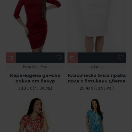
Рени Стил Русе
mar.fashion
Керемидена дамска
Класическа бяла права
рокля от велур
пола с втъкани цветя
38.35 € (75.00 лв.)
20.43 € (39.95 лв.)