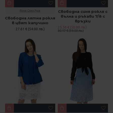
Рени Стил Русе
Свободна синя рокля с
вълна и ръкави 7/8 с
Свободна лятна рокля
връзки
в цвят капучино
25.56 € (50.00 лв.)
27.61 € (54.00 лв.)
30.17 € (59.00 лв.)