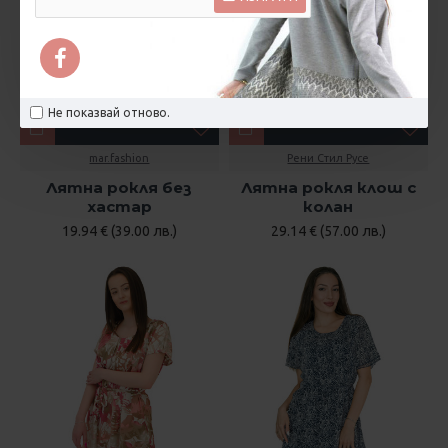
Не показвай отново.
mar.fashion
Рени Стил Русе
Лятна рокля без
Лятна рокля клош с
хастар
колан
19.94 € (39.00 лв.)
29.14 € (57.00 лв.)