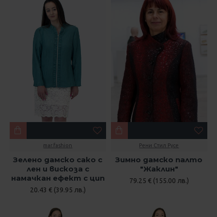
mar.fashion
Рени Стил Русе
Зелено дамско сако с
Зимно дамско палто
лен и вискоза с
"Жаклин"
намачкан ефект с цип
79.25 € (155.00 лв.)
20.43 € (39.95 лв.)