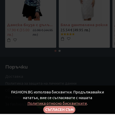
Дамска блуза с дълъг ръкав и ластик в кръста с интересен принт в синьо
Бяла дантелена рокля
17.90 € (35.00
25.54 € (49.95 лв.)
22.98 € (44.95
лв.)
лв.)
Поръчки
Доставка
Политика за защита на личните данни
Общи условия
FASHION.BG използва бисквитки. Продължавайки
Рекламации
нататък, вие се съгласявате с нашата
Политика относно бисквитките
.
FILTER PRODUCTS
За Fashion.bg
СЪГЛАСЕН СЪМ