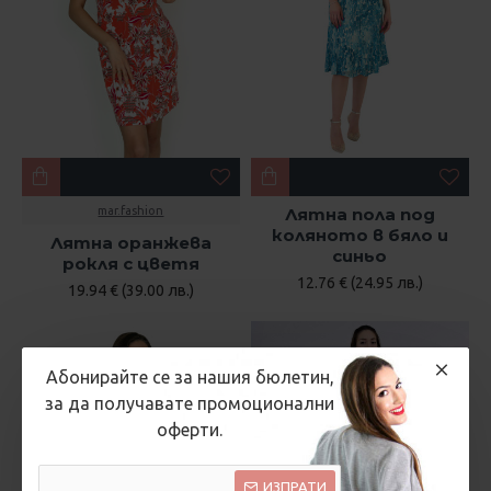
mar.fashion
Лятна пола под
коляното в бяло и
Лятна оранжева
синьо
рокля с цветя
12.76 € (24.95 лв.)
19.94 € (39.00 лв.)
Абонирайте се за нашия бюлетин,
за да получавате промоционални
оферти.
ИЗПРАТИ