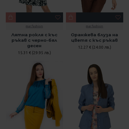
mar.fashion
mar.fashion
Лятна рокля с къс
Оранжева блуза на
ръкав с черно-бял
цветя с къс ръкав
десен
12.27 € (24.00 лв.)
15.31 € (29.95 лв.)