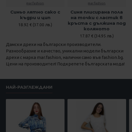
mar.fashion
mar.fashion
Синьо лятно сако с
Синя плисирана пола
къдри и цип
на точки с ластик в
кръста с дължина под
18.92 € (37.00 лв.)
коляното
17.87 € (34.95 лв.)
Дамски дрехи на български производители.
Разнообразие и качество, уникални модели български
дрехи с марка mar.fashion, налични само във fashion.bg.
Цени на производител! Подкрепете българската мода!
НАЙ-РАЗГЛЕЖДАНИ