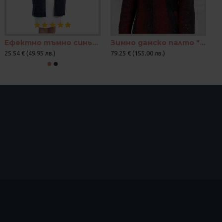
Ефектно тъмно синьо манто
Зимно дамско палто "Жаклин"
25.54 € (49.95 лв.)
79.25 € (155.00 лв.)
25