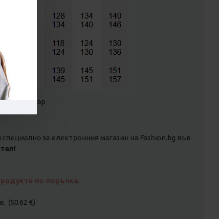
реха с хастар
специално за електронния магазин на Fashion.bg във
тел!
продукти по поръчка
.
. (50.62 €)