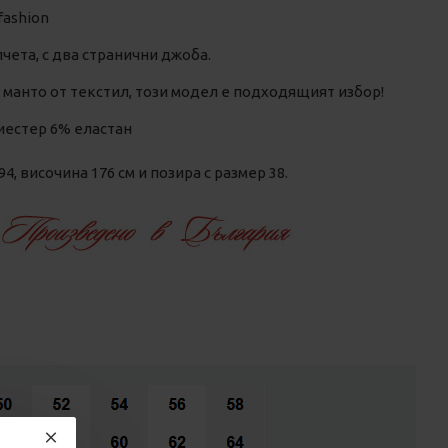
fashion
пчета, с два странични джоба.
 манто от текстил, този модел е подходящият избор!
иестер 6% еластан
, височина 176 см и позира с размер 38.