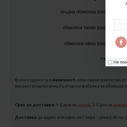
* В размера 
Не пок
Всички дрехи са в
наличност
, опаковани директно от
високотехнологична българска фабрика за облекла. Н
Срок за доставка:
1-5 дни за
дрехи
, 2-3 дни за
завив
Доставка
до адрес или офис на Спиди - цена 6.00 лв. (