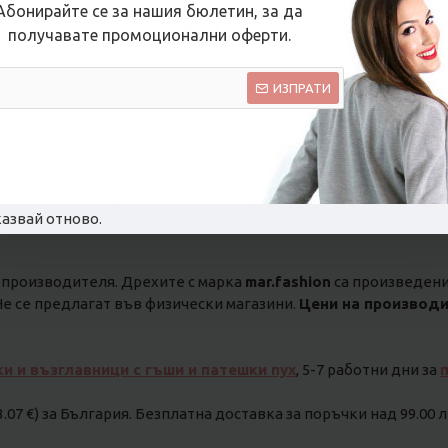
Абонирайте се за нашия бюлетин, за да
получавате промоционални оферти.
ИЗПРАТИ
на саката и мантата има предвидена 2 см хлабавина за горна д
азвай отново.
 производителя. Дрехите с марка
mar.fashion
са произведени 
е се предлагат във физически магазини.
Цени на производи
ки и възглавници с гъши и патешки пух
, 5-7 работни дни за
3.07 €) за България. Безплатна доставка за поръчки над 99.00 лв