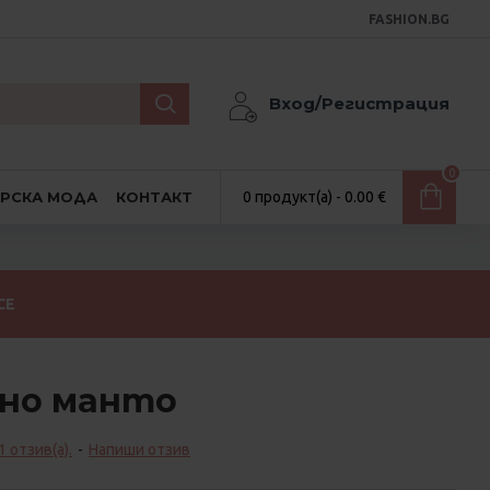
FASHION.BG
Вход/Регистрация
0
АРСКА МОДА
КОНТАКТ
0 продукт(а) - 0.00 €
СЕ
рно манто
1 отзив(а).
-
Напиши отзив