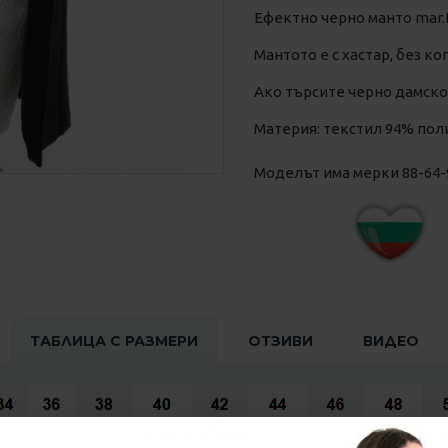
Ефектно черно манто mar.
Мантото е с хастар, без ко
Ако търсите черно дамско
Материя: текстил 94% пол
Моделът има мерки 88-64-94
ТАБЛИЦА С РАЗМЕРИ
ОТЗИВИ
ВИДЕО