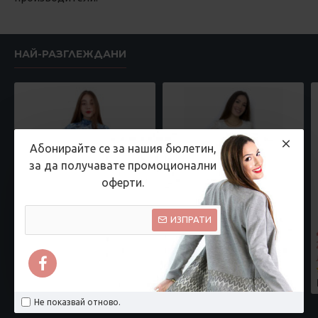
НАЙ-РАЗГЛЕЖДАНИ
Абонирайте се за нашия бюлетин,
за да получавате промоционални
оферти.
ИЗПРАТИ
Дамска блуза с дълъг ръкав и ластик в кръста с интересен принт в синьо
Бяла дантелена рокля
17.90 € (35.00
25.54 € (49.95 лв.)
22.98 € (44.95
лв.)
лв.)
Не показвай отново.