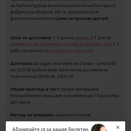
на Fashion.bg във високотехнологична българска
фабрика за облекла. Не се предлагат във
физически магазини.
Цени на производител!
Срок за доставка:
1-5 дни за
дрехи
, 2-3 дни за
завивки и възглавници с гъши и патешки пух
, 5-7
работни дни за
продукти по поръчка
.
Доставка
до адрес или офис на Спиди - цена 6.00
лв. (3.07 €) за България. Безплатна доставка за
поръчки над 99.00 лв. (50.62 €)
Опция преглед и тест
преди заплащане.
Безпроблемно връщане или замяна до 14 дни след
доставка
Метод за плащане:
наложен платеж
Абонирайте се за нашия бюлетин,