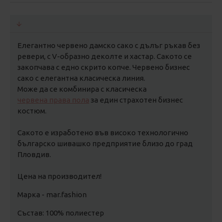
Елегантно червено дамско сако с дълъг ръкав без
ревери, с V-образно деколте и хастар. Сакото се
закопчава с едно скрито копче. Червено бизнес
сако с елегантна класическа линия.
Може да се комбинира с класическа
червена права пола
за един страхотен бизнес
костюм.
Сакото е изработено във високо технологично
българско шивашко предприятие близо до град
Пловдив.
Цена на производител!
Марка - mar.fashion
Състав: 100% полиестер