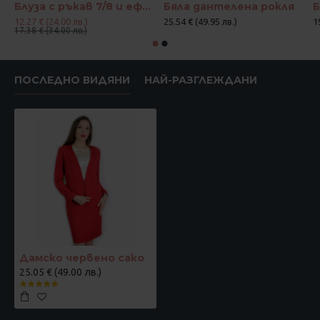
Блуза с ръкав 7/8 и ефектен възел в цвят корал и петрол
Бяла дантелена рокля
12.27 € (24.00 лв.)
25.54 € (49.95 лв.)
1
17.38 € (34.00 лв.)
ПОСЛЕДНО ВИДЯНИ
НАЙ-РАЗГЛЕЖДАНИ
Дамско червено сако
25.05 € (49.00 лв.)