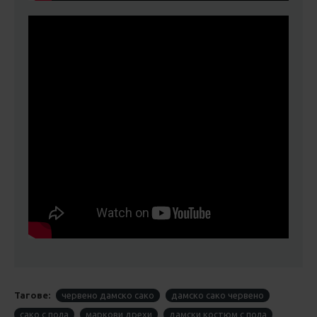
Тагове:
червено дамско сако
дамско сако червено
сако с пола
маркови дрехи
дамски костюм с пола