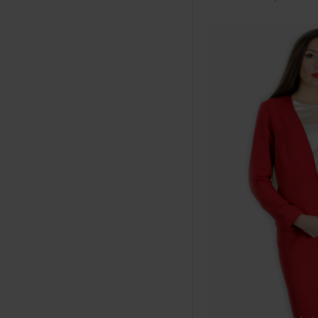
голям размер
ежедневна блуза
еластична дантела
есен
есен2021
ефектна блуза в
синьо
ефектно манто
жълта блуза
зимна рокля
зимно палто
класическа бяла
пола жакард
класическа пола
черно