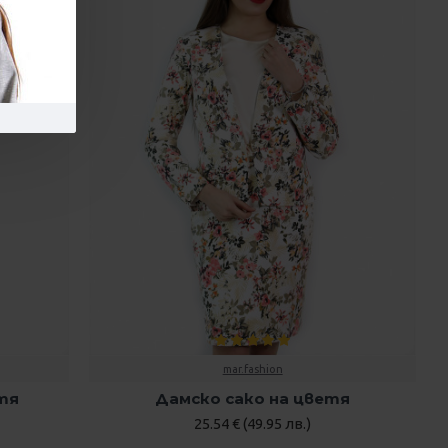
mar.fashion
тя
Дамско сако на цветя
25.54 € (49.95 лв.)