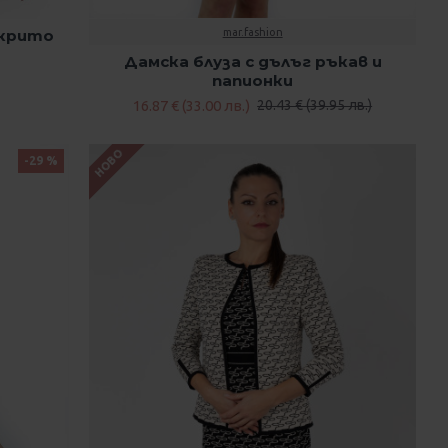
скрито
mar.fashion
Дамска блуза с дълъг ръкав и
папионки
16.87 € (33.00 лв.)
20.43 € (39.95 лв.)
НОВО
-29 %