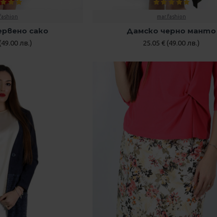
fashion
mar.fashion
ервено сако
Дамско черно манто
(49.00 лв.)
25.05 € (49.00 лв.)