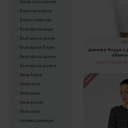
блуза с къс ръкав
BG 46
13
блузи за есента
BG 48
11
блузи с еластан
BG 50
15
българска мода
BG 52
9
българска рокля
mar.
BG 54
10
български блузи
Дамска блуза с
BG 56
светл
11
български дрехи
16.87 € (33.00 лв.
BG 58
1
български дънки
S
5
бяла блуза
НОВО
M
2
бяла пола
L
2
бяла риза
бяла рокля
бяло сако
големи размери