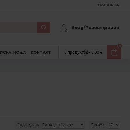
FASHION.BG
Вход/Регистрация
0
АРСКА МОДА
КОНТАКТ
0 продукт(а) - 0.00 €
Подреди по:
Покажи: