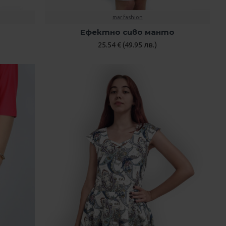
mar.fashion
Ефектно сиво манто
25.54 € (49.95 лв.)