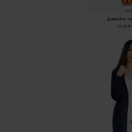
кожена пола
mar.
кожен костюм
Дамско ч
кожено сако
25.05 € 
коктейлна рокля
костюм с пола
къса кожена пола
къса пола
къса рокля
къса черна пола
ленени дрехи
летни модели
лятна рокля
лятно сако
маркови дрехи