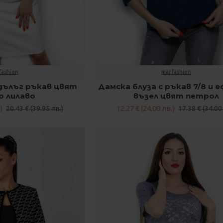
fashion
mar.fashion
 дълъг ръкав цвят
Дамска блуза с ръкав 7/8 и 
о лилаво
възел цвят петрол
)
12.27 € (24.00 лв.)
20.43 € (39.95 лв.)
17.38 € (34.00