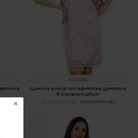
mar.fashion
дантела
Дамска рокля от ефектна дантела
в телесен цвят
22.98 € (44.95 лв.)
 лв.)
25.54 € (49.95 лв.)