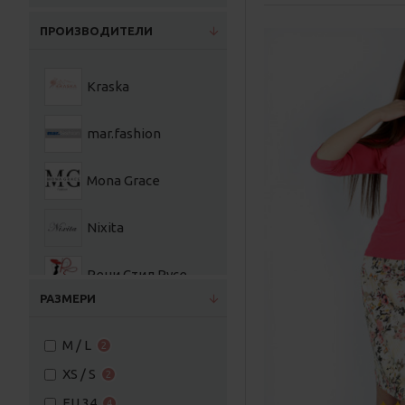
ПРОИЗВОДИТЕЛИ
Kraska
mar.fashion
Mona Grace
Nixita
Рени Стил Русе
РАЗМЕРИ
M / L
2
XS / S
2
EU 34
4