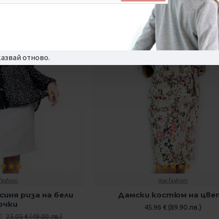
азвай отново.
fashion
mar.fashion
иня риза на бели
Дамски костюм на цве
очки
45.96 € (89.90 лв.)
)
25.05 € (49.00 лв.)