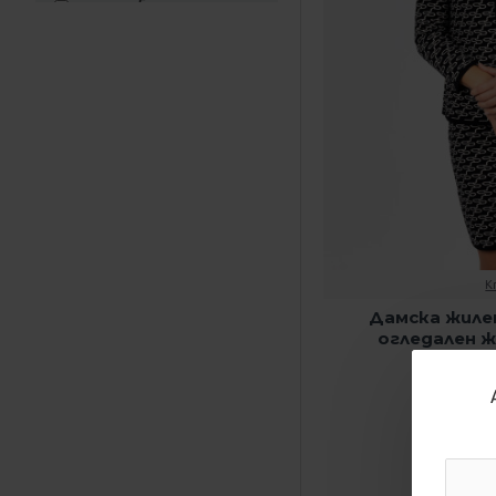
дамска блуза
дамска блуза цвят
корал
дамска риза
дамска туника
дамски дънки
дамски дънки
онлайн
дамски костюм
K
дамски костюм с
Дамска жиле
пола
огледален ж
дамски панталон
59.99 € 
черно
дамски потник
дамски рокли
дамски черен