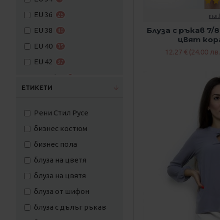
EU 36
25
mar.
Блуза с ръкав 7/
EU 38
40
цвят кор
EU 40
35
12.27 € (24.00 лв.
EU 42
37
EU 42/44
1
ЕТИКЕТИ
EU 44
29
EU 46
30
Рени Стил Русе
EU 48
5
бизнес костюм
EU 50
5
бизнес пола
EU 52
3
блуза на цветя
EU 54
3
блуза на цвятя
EU 58
1
блуза от шифон
BG 42
11
блуза с дълъг ръкав
BG 44
15