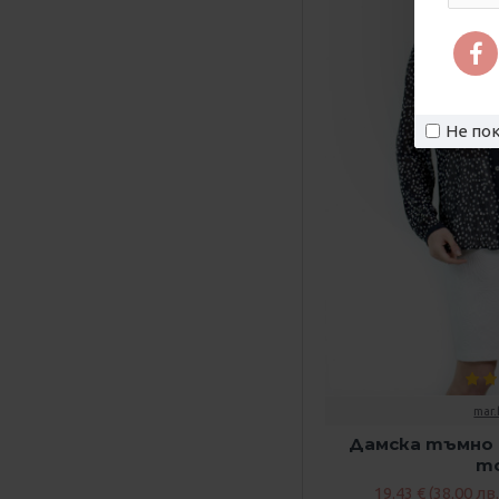
панталон
дамско манто черно
дамско палто
дамско сако
Не пок
дамско сако с пола
дамско сако червено
дантелена рокля
дантелени рокли
деним
дрехи в синьо
дълга пола
дълга черна рокля
mar.
Дамска тъмно с
дънково сако
т
дънков панталон
19.43 € (38.00 лв.