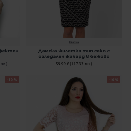
Kraska
ефектен
Дамска жилетка тип сако с
огледален жакард в бежово
59.99 € (117.33 лв.)
 лв.)
-10 %
-10 %