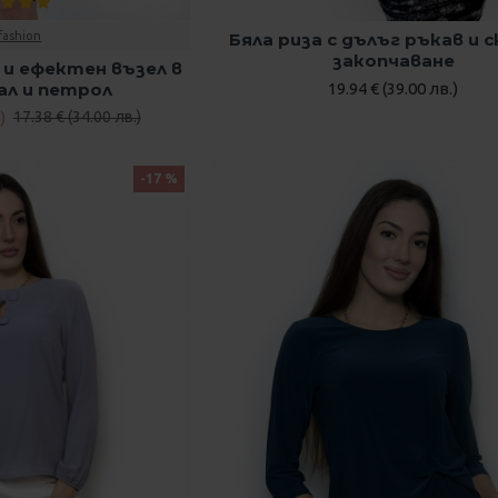
fashion
Бяла риза с дълъг ръкав и 
закопчаване
8 и ефектен възел в
ал и петрол
19.94 € (39.00 лв.)
)
17.38 € (34.00 лв.)
-17 %