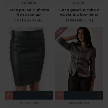
mar.fashion
mar.fashion
Бяла рокля с цветя
Бяло дамско сако с
без хастар
ефектни копчета
15.31 € (29.95 лв.)
19.94 € (39.00 лв.)
НОВО
Рени Стил Русе
Рени Стил Русе