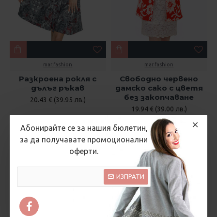
mar.fashion
mar.fashion
Разкроена рокля с
Свободно червено
дълъг ръкав
дамско сако с цветя
без закопчаване
20.43 € (39.95 лв.)
19.94 € (39.00 лв.)
Абонирайте се за нашия бюлетин,
за да получавате промоционални
оферти.
ИЗПРАТИ