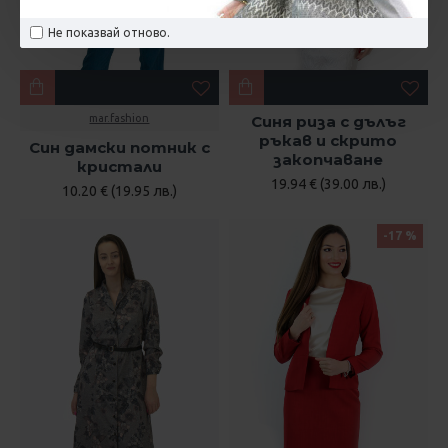
Не показвай отново.
mar.fashion
Синя риза с дълъг
ръкав и скрито
Син дамски потник с
закопчаване
кристали
19.94 € (39.00 лв.)
10.20 € (19.95 лв.)
-17 %