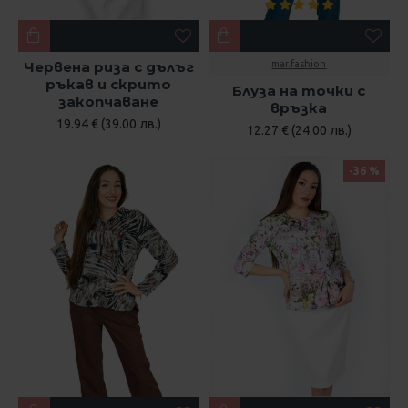
Червена риза с дълъг
mar.fashion
ръкав и скрито
Блуза на точки с
закопчаване
връзка
19.94 € (39.00 лв.)
12.27 € (24.00 лв.)
-36 %