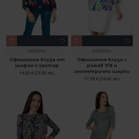
mar.fashion
mar.fashion
Официална блуза от
Официална блуза с
шифон с хастар
ръкав 7/8 и
геометрични шарки
14.83 € (29.00 лв.)
17.38 € (34.00 лв.)