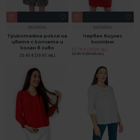
mar.fashion
mar.fashion
Трикотажна рокля на
Червен бизнес
цветя с копчета и
костюм
колан в сиво
35.79 € (70.00 лв.)
42.95 € (84.00 лв.)
20.43 € (39.95 лв.)