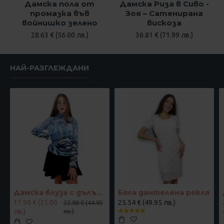
Дамска пола от
Дамска Риза в Сиво -
промазка във
Зоя – Сатенирана
войнишко зелено
вискоза
28.63 € (56.00 лв.)
36.81 € (71.99 лв.)
НАЙ-РАЗГЛЕЖДАНИ
Дамска блуза с дълъг ръкав и ластик в кръста с интересен принт в синьо
Бяла дантелена рокля
17.90 € (35.00
25.54 € (49.95 лв.)
22.98 € (44.95
лв.)
лв.)