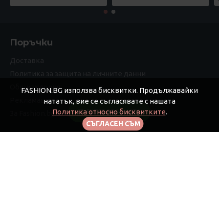
Поръчки
Доставка
Политика за защита на личните данни
Общи условия
FASHION.BG използва бисквитки. Продължавайки
Рекламации
нататък, вие се съгласявате с нашата
Политика относно бисквитките
.
FILTER PRODUCTS
За Fashion.bg
СЪГЛАСЕН СЪМ
Моят профил
Моят профил
Поръчки
Афилиейт
Бюлетин
Подаръчни ваучери