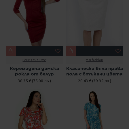
Рени Стил Русе
mar.fashion
Керемидена дамска
Класическа бяла права
рокля от велур
пола с втъкани цветя
38.35 € (75.00 лв.)
20.43 € (39.95 лв.)