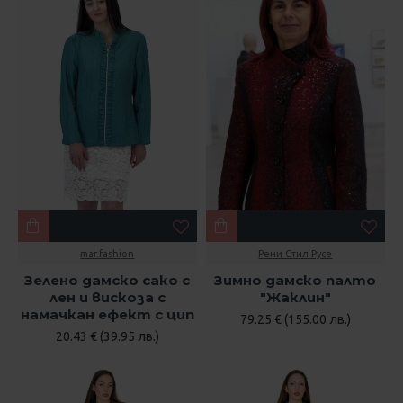
mar.fashion
Рени Стил Русе
Зелено дамско сако с
Зимно дамско палто
лен и вискоза с
"Жаклин"
намачкан ефект с цип
79.25 € (155.00 лв.)
20.43 € (39.95 лв.)