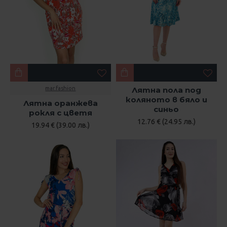
mar.fashion
Лятна пола под
коляното в бяло и
Лятна оранжева
синьо
рокля с цветя
12.76 € (24.95 лв.)
19.94 € (39.00 лв.)