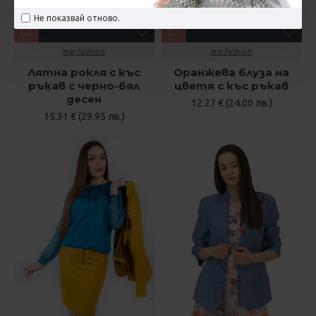
Не показвай отново.
mar.fashion
mar.fashion
Лятна рокля с къс
Оранжева блуза на
ръкав с черно-бял
цветя с къс ръкав
десен
12.27 € (24.00 лв.)
15.31 € (29.95 лв.)