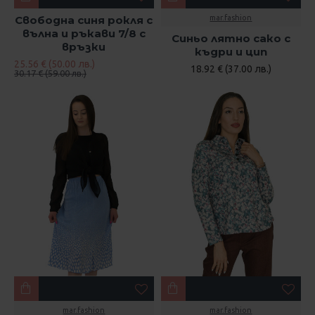
Свободна синя рокля с
mar.fashion
вълна и ръкави 7/8 с
Синьо лятно сако с
връзки
къдри и цип
25.56 € (50.00 лв.)
18.92 € (37.00 лв.)
30.17 € (59.00 лв.)
mar.fashion
mar.fashion