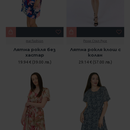
mar.fashion
Рени Стил Русе
Лятна рокля без
Лятна рокля клош с
хастар
колан
19.94 € (39.00 лв.)
29.14 € (57.00 лв.)