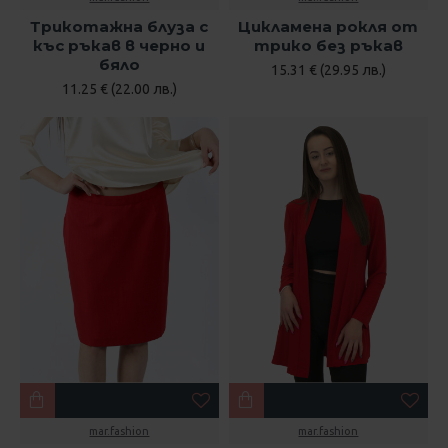
Трикотажна блуза с
Цикламена рокля от
къс ръкав в черно и
трико без ръкав
бяло
15.31 € (29.95 лв.)
11.25 € (22.00 лв.)
mar.fashion
mar.fashion