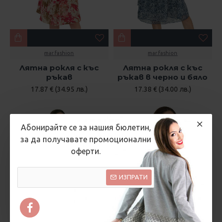
mar.fashion
mar.fashion
Лятна рокля с къс
Лятна рокля с къс
ръкав
ръкав в черно и бяло
17.87 € (34.95 лв.)
17.38 € (34.00 лв.)
Абонирайте се за нашия бюлетин,
за да получавате промоционални
оферти.
ИЗПРАТИ