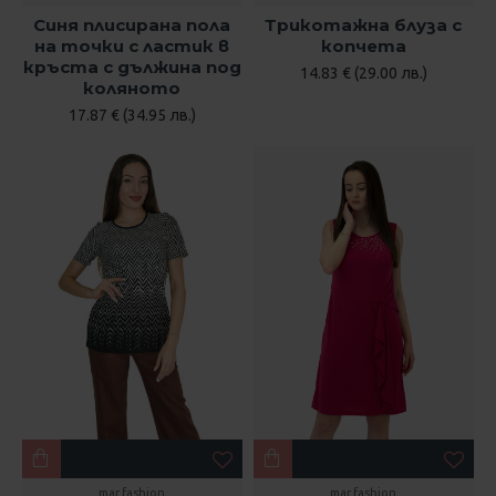
Синя плисирана пола
Трикотажна блуза с
на точки с ластик в
копчета
кръста с дължина под
14.83 € (29.00 лв.)
коляното
17.87 € (34.95 лв.)
mar.fashion
mar.fashion