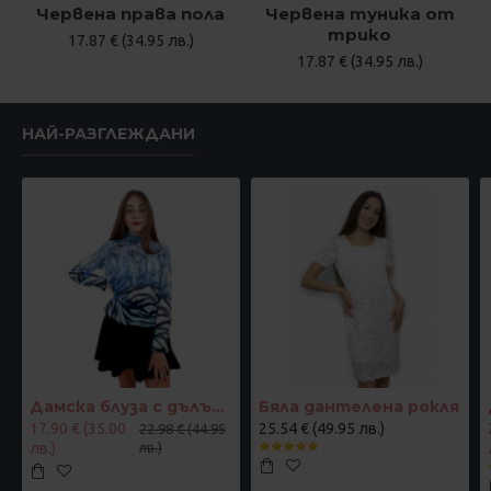
Червена права пола
Червена туника от
трико
17.87 € (34.95 лв.)
17.87 € (34.95 лв.)
НАЙ-РАЗГЛЕЖДАНИ
Дамска блуза с дълъг ръкав и ластик в кръста с интересен принт в синьо
Бяла дантелена рокля
17.90 € (35.00
25.54 € (49.95 лв.)
22.98 € (44.95
лв.)
лв.)