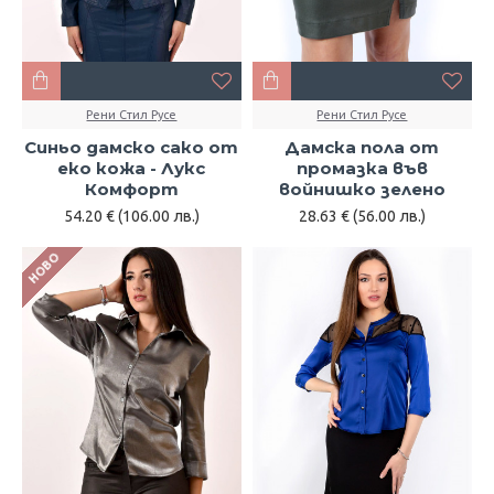
Рени Стил Русе
Рени Стил Русе
Синьо дамско сако от
Дамска пола от
еко кожа - Лукс
промазка във
Комфорт
войнишко зелено
54.20 € (106.00 лв.)
28.63 € (56.00 лв.)
НОВО