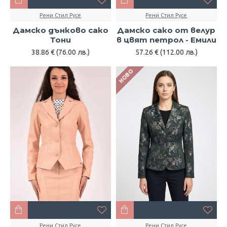
Рени Стил Русе
Рени Стил Русе
Дамско дънково сако
Дамско сако от велур
Тони
в цвят петрол - Емили
38.86 € (76.00 лв.)
57.26 € (112.00 лв.)
НОВО
Рени Стил Русе
Рени Стил Русе