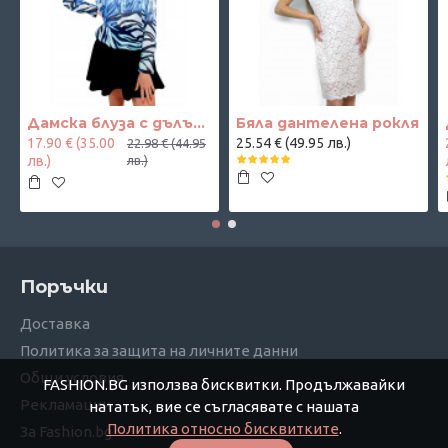
Дамска блуза с дълъг ръкав и ластик в кръста с интересен принт в синьо
Бяла дантелена рокля
17.90 € (35.00
25.54 € (49.95 лв.)
22.98 € (44.95
лв.)
лв.)
Поръчки
Доставка
Политика за защита на личните данни
Общи условия
FASHION.BG използва бисквитки. Продължавайки
Рекламации
нататък, вие се съгласявате с нашата
Политика относно бисквитките
.
За Fashion.bg