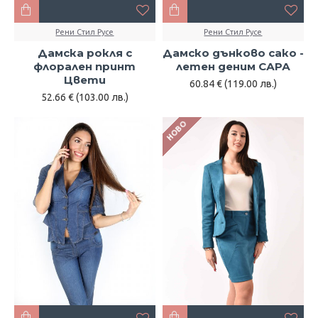
Рени Стил Русе
Рени Стил Русе
Дамска рокля с
Дамско дънково сако -
флорален принт
летен деним САРА
Цвети
60.84 € (119.00 лв.)
52.66 € (103.00 лв.)
НОВО