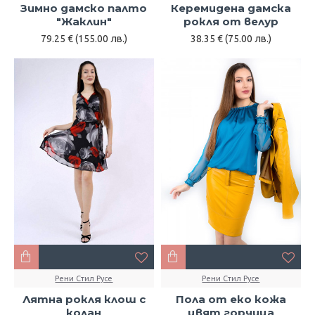
Зимно дамско палто
Керемидена дамска
"Жаклин"
рокля от велур
79.25 € (155.00 лв.)
38.35 € (75.00 лв.)
Рени Стил Русе
Рени Стил Русе
Лятна рокля клош с
Пола от еко кожа
колан
цвят горчица