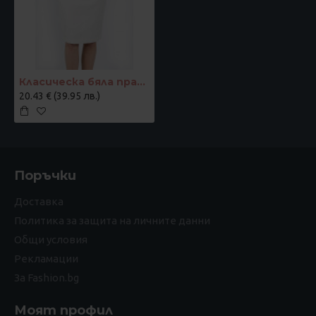
Класическа бяла права пола с втъкани цветя
20.43 € (39.95 лв.)
Поръчки
Доставка
Политика за защита на личните данни
Общи условия
Рекламации
За Fashion.bg
Моят профил