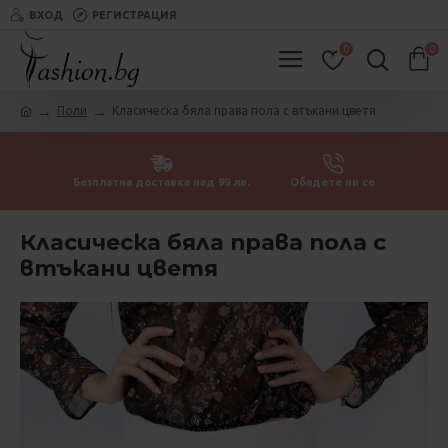
ВХОД
РЕГИСТРАЦИЯ
0
0
Поли
Класическа бяла права пола с втъкани цветя
Безплатна доставка над 99 лв.
Обадете ни се
Класическа бяла права пола с
втъкани цветя