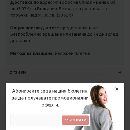
Доставка
до адрес или офис на Спиди - цена 6.00
лв. (3.07 €) за България. Безплатна доставка за
поръчки над 99.00 лв. (50.62 €)
Опция преглед и тест
преди заплащане.
Безпроблемно връщане или замяна до 14 дни след
доставка
Метод за плащане:
наложен платеж
ОТЗИВИ
Абонирайте се за нашия бюлетин,
ВИДЕО
за да получавате промоционални
оферти.
ИЗПРАТИ