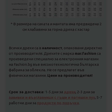
* В размера на саката и мантата има предвидена 2
см хлабавина за горна дреха с хастар
Всички дрехи са в
наличност
, опаковани директно
от производителя. Дрехите с марка
mar.fashion
са
произведени специално за електронния магазин
на Fashion.bg във високотехнологична българска
фабрика за облекла. Не се предлагат във
физически магазини.
Цени на производител!
Срок за доставка:
1-5 дни за
дрехи
, 2-3 дни за
завивки и възглавници с гъши и патешки пух
, 5-7
работни дни за
продукти по поръчка
.