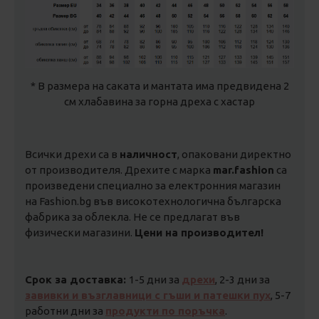
* В размера на саката и мантата има предвидена 2
см хлабавина за горна дреха с хастар
Всички дрехи са в
наличност
, опаковани директно
от производителя. Дрехите с марка
mar.fashion
са
произведени специално за електронния магазин
на Fashion.bg във високотехнологична българска
фабрика за облекла. Не се предлагат във
физически магазини.
Цени на производител!
Срок за доставка:
1-5 дни за
дрехи
, 2-3 дни за
завивки и възглавници с гъши и патешки пух
, 5-7
работни дни за
продукти по поръчка
.