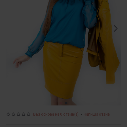
Въз основа на 0 отзив(а).
-
Напиши отзив