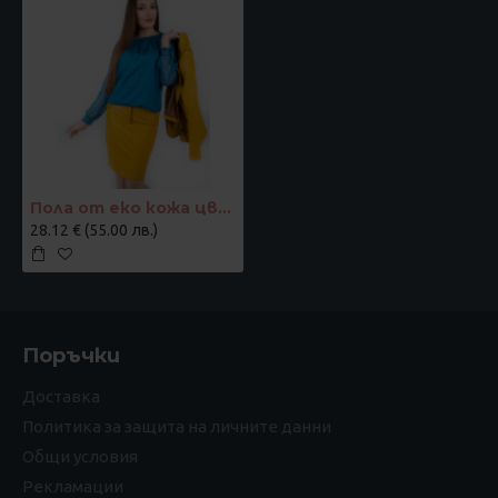
Пола от еко кожа цвят горчица
28.12 € (55.00 лв.)
Поръчки
Доставка
Политика за защита на личните данни
Общи условия
Рекламации