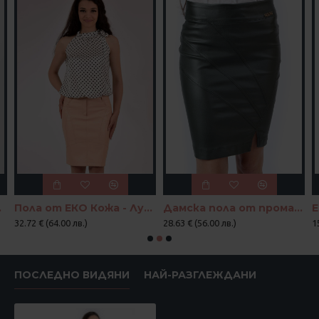
"Линия"
Пола от ЕКО Кожа - Лукс Комфорт
Дамска пола от промазка във войнишко зелено
Е
32.72 € (64.00 лв.)
28.63 € (56.00 лв.)
1
ПОСЛЕДНО ВИДЯНИ
НАЙ-РАЗГЛЕЖДАНИ