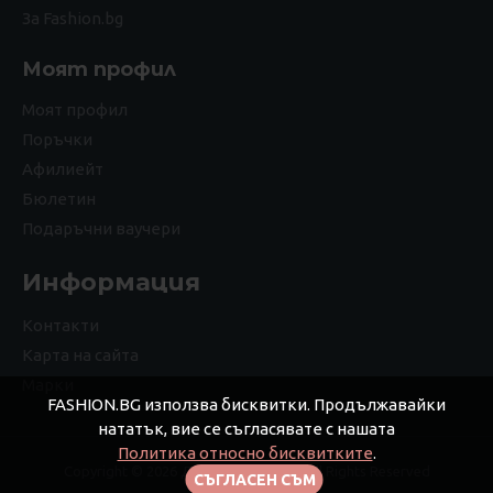
За Fashion.bg
Моят профил
Моят профил
Поръчки
Афилиейт
Бюлетин
Подаръчни ваучери
Информация
Контакти
Карта на сайта
Марки
FASHION.BG използва бисквитки. Продължавайки
нататък, вие се съгласявате с нашата
Политика относно бисквитките
.
Copyright © 2026 Дизайнерс ЕООД, All Rights Reserved
СЪГЛАСЕН СЪМ