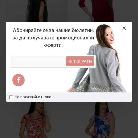
Абонирайте се за нашия бюлетин,
за да получавате промоционални
оферти.
Mona Grace
Рени Стил Русе
ИЗПРАТИ
Дълга черна
Керемидена дамска
официална рокля с
рокля от велур
пайети и тюл Nicole
38.35 € (75.00 лв.)
214.74 € (420.00 лв.)
Не показвай отново.