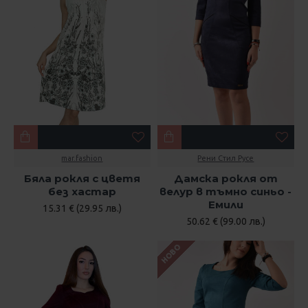
mar.fashion
Рени Стил Русе
Бяла рокля с цветя
Дамска рокля от
без хастар
велур в тъмно синьо -
Емили
15.31 € (29.95 лв.)
50.62 € (99.00 лв.)
НОВО