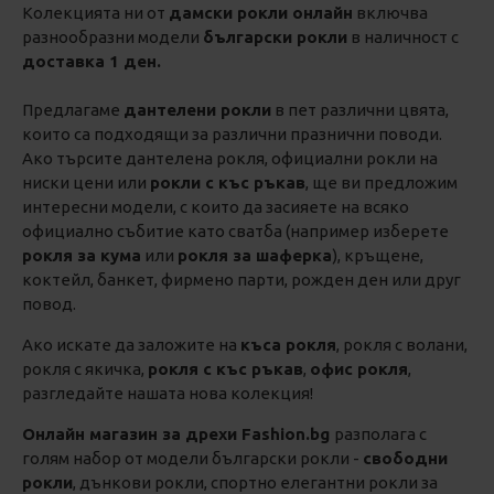
Колекцията ни от
дамски рокли онлайн
включва
разнообразни модели
български рокли
в наличност с
доставка 1 ден.
Предлагаме
дантелени рокли
в пет различни цвята,
които са подходящи за различни празнични поводи.
Ако търсите дантелена рокля, официални рокли на
ниски цени или
рокли с къс ръкав
, ще ви предложим
интересни модели, с които да засияете на всяко
официално събитие като сватба (например изберете
рокля за кума
или
рокля за шаферка
), кръщене,
коктейл, банкет, фирмено парти, рожден ден или друг
повод.
Ако искате да заложите на
къса рокля
, рокля с волани,
рокля с якичка,
рокля с къс ръкав
,
офис рокля
,
разгледайте нашата нова колекция!
Онлайн магазин за дрехи Fashion.bg
разполага с
голям набор от модели български рокли -
свободни
рокли
, дънкови рокли, спортно елегантни рокли за