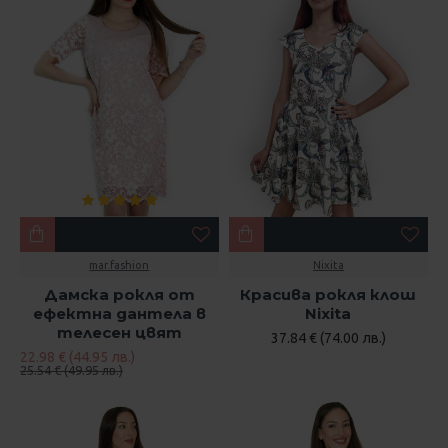
mar.fashion
Nixita
Дамска рокля от
Красива рокля клош
ефектна дантела в
Nixita
телесен цвят
37.84 € (74.00 лв.)
22.98 € (44.95 лв.)
25.54 € (49.95 лв.)