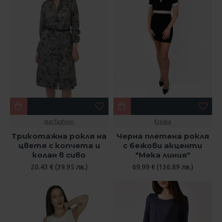
mar.fashion
Kraska
Трикотажна рокля на
Черна плетена рокля
цветя с копчета и
с бежови акценти
колан в сиво
"Мека линия"
20.43 € (39.95 лв.)
69.99 € (136.89 лв.)