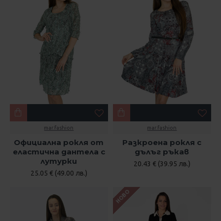
mar.fashion
mar.fashion
Официална рокля от
Разкроена рокля с
еластична дантела с
дълъг ръкав
лутурки
20.43 € (39.95 лв.)
25.05 € (49.00 лв.)
НОВО