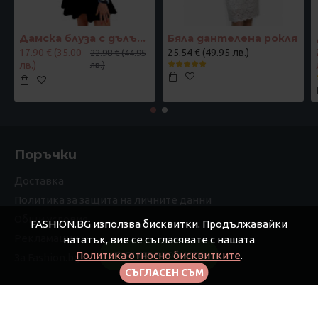
Дамска блуза с дълъг ръкав и ластик в кръста с интересен принт в синьо
Бяла дантелена рокля
17.90 € (35.00
25.54 € (49.95 лв.)
22.98 € (44.95
лв.)
лв.)
Поръчки
Доставка
Политика за защита на личните данни
Общи условия
FASHION.BG използва бисквитки. Продължавайки
Рекламации
нататък, вие се съгласявате с нашата
Политика относно бисквитките
.
FILTER PRODUCTS
За Fashion.bg
СЪГЛАСЕН СЪМ
Моят профил
Моят профил