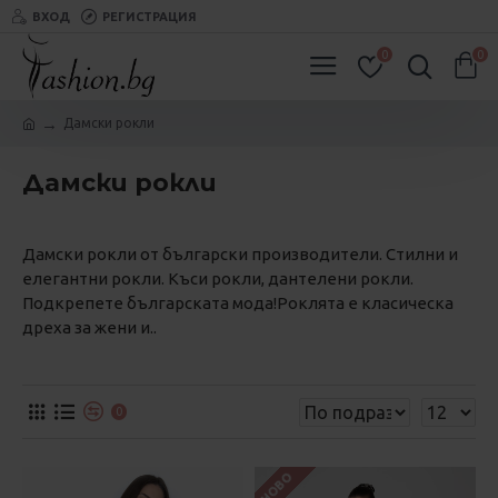
ВХОД
РЕГИСТРАЦИЯ
0
0
Дамски рокли
Дамски рокли
Дамски рокли от български производители. Стилни и
елегантни рокли. Къси рокли, дантелени рокли.
Подкрепете българската мода!Роклята е класическа
дреха за жени и..
0
НОВО