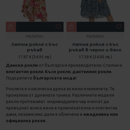
mar.fashion
mar.fashion
Лятна рокля с къс
Лятна рокля с къс
ръкав
ръкав в черно и бяло
17.87 € (34.95 лв.)
17.38 € (34.00 лв.)
Дамски рокли
от български производители. Стилни и
елегантни рокли
.
К
ъси рокли
,
дантелени рокли
.
Подкрепете
българската мода!
Роклята е класическа дреха за жени и момичета. Тя
произлиза от древната туника. Различните модели
рокли притежават индивидуален чар и могат да
превърнат всяка жена в привлекателна и елегантна
дама, независимо дали е облечена в
ежедневна или
официална рокля.