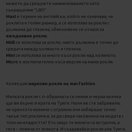
можете да срещнете наименованието като
съкращение "LBD".
Maxi
е термин на английски, който не означава, че
роклята е голям размер, а се използва за рокли с
дължина до глезена, обикновено се отнася за
ежедневни рокли.
Midi
се използва за рокли, чиято дължина е точно до
средата между коляното и глезена.
Mini
се използва за много къси рокли над коляното.
Micro
е изключително къса версия на мини рокля.
Колекция
маркови рокли на mar.fashion
Малката рокля с А-образната си линия и черна якичка
ще ви върне в ерата на Туиги. Нали не сте забравили,
че крехкото момиче с огромни очи избираше точно
такъв тип роклички, за да свери часовника на модата с
този на младостта? Ето защо те винаги са актуални, а
сега – повече от всякога. И създавайки рокля ала Туиги,