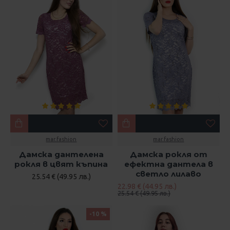
mar.fashion
mar.fashion
Дамска дантелена
Дамска рокля от
рокля в цвят къпина
ефектна дантела в
светло лилаво
25.54 € (49.95 лв.)
22.98 € (44.95 лв.)
25.54 € (49.95 лв.)
-10 %