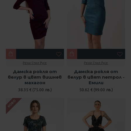
Рени Стил Русе
Рени Стил Русе
Дамска рокля от
Дамска рокля от
велур в цвят вишнев
велур в цвят петрол -
махагон
Емили
38.35 € (75.00 лв.)
50.62 € (99.00 лв.)
НОВО