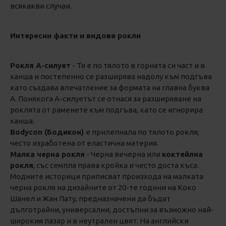
всякакви случаи.
Интересни факти и видове рокли
Рокля А-силует
- Тя е по тялото в горната си част и в
ханша и постепенно се разширява надолу към подгъва
като създава впечатление за формата на главна буква
А. Понякога А-силуетът се отнася за разширяване на
роклята от раменете към подгъва, като се игнорира
ханша.
Bodycon (Бодикон)
е прилепнала по тялото рокля,
често изработена от еластична материя.
Малка черна рокля
- Черна вечерна или
коктейлна
рокля
, със семпла права кройка и често доста къса.
Модните историци приписват произхода на малката
черна рокля на дизайните от 20-те години на Коко
Шанел и Жан Пату, предназначени да бъдат
дълготрайни, универсални, достъпни за възможно най-
широкия пазар и в неутрален цвят. На английски