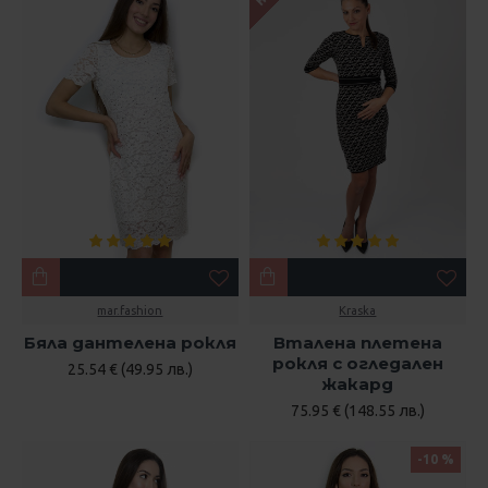
mar.fashion
Kraska
Бяла дантелена рокля
Вталена плетена
рокля с огледален
25.54 € (49.95 лв.)
жакард
75.95 € (148.55 лв.)
-10 %