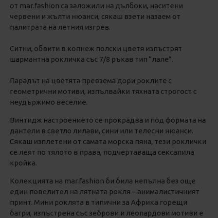
от mar.fashion са заложили на дълбоки, наситени
червени и жълти нюанси, сякаш взети назаем от
палитрата на летния изгрев.
Ситни, обвити в копнеж полски цветя изпъстрят
шармантна рокличка със 7/8 ръкав тип “лале”.
Парадът на цветята превзема дори роклите с
геометрични мотиви, изпълвайки тяхната строгост с
неудържимо веселие.
Винтидж настроението се прокрадва и под формата на
дантели в светло лилави, сини или телесни нюанси.
Сякаш изплетени от самата морска пяна, тези роклички
се леят по тялото в права, подчертаваща сексапила
кройка.
Колекцията на mar.fashion би била непълна без още
един повелител на лятната рокля – анималистичният
принт. Мини роклята в типични за Африка горещи
багри, изпъстрена със зеброви и леопардови мотиви е