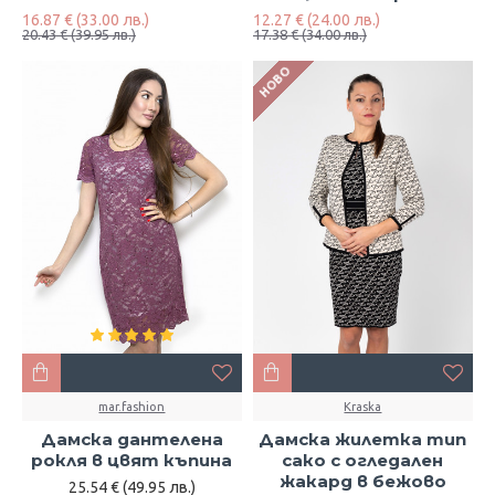
16.87 € (33.00 лв.)
12.27 € (24.00 лв.)
20.43 € (39.95 лв.)
17.38 € (34.00 лв.)
НОВО
mar.fashion
Kraska
Дамска дантелена
Дамска жилетка тип
рокля в цвят къпина
сако с огледален
жакард в бежово
25.54 € (49.95 лв.)