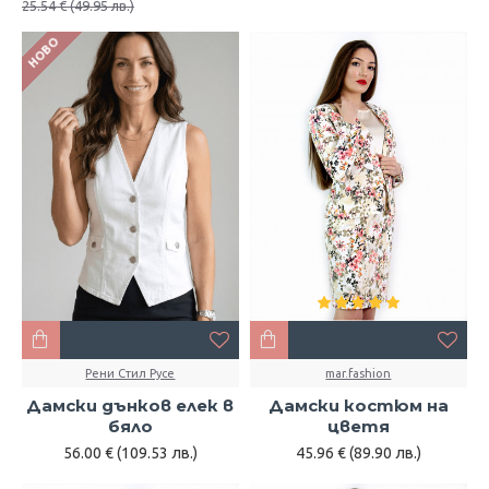
25.54 € (49.95 лв.)
НОВО
Рени Стил Русе
mar.fashion
Дамски дънков елек в
Дамски костюм на
бяло
цветя
56.00 € (109.53 лв.)
45.96 € (89.90 лв.)