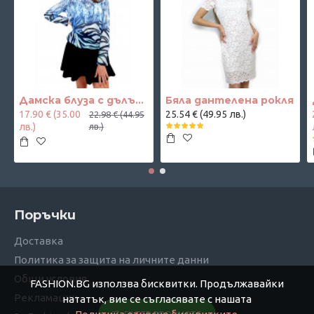
Дамска блуза с дълъг ръкав и ластик в кръста с интересен принт в синьо
Бяла дантелена рокля
17.90 € (35.00
25.54 € (49.95 лв.)
22.98 € (44.95
лв.)
лв.)
Поръчки
Доставка
Политика за защита на личните данни
Общи условия
FASHION.BG използва бисквитки. Продължавайки
Рекламации
нататък, вие се съгласявате с нашата