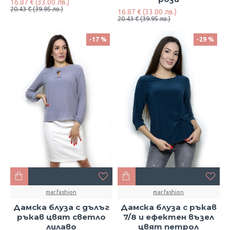
16.87 € (33.00 лв.)
20.43 € (39.95 лв.)
16.87 € (33.00 лв.)
20.43 € (39.95 лв.)
-17 %
-29 %
mar.fashion
mar.fashion
Дамска блуза с дълъг
Дамска блуза с ръкав
ръкав цвят светло
7/8 и ефектен възел
лилаво
цвят петрол