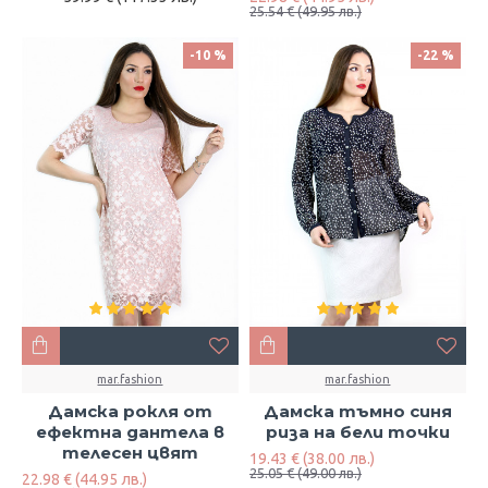
25.54 € (49.95 лв.)
-10 %
-22 %
mar.fashion
mar.fashion
Дамска рокля от
Дамска тъмно синя
ефектна дантела в
риза на бели точки
телесен цвят
19.43 € (38.00 лв.)
25.05 € (49.00 лв.)
22.98 € (44.95 лв.)