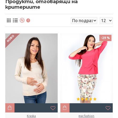
Продукти, отговарящи на
критериите
0
НОВО
-29 %
Kraska
mar.fashion