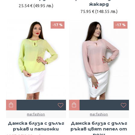
жакард
25.54 € (49.95 лв.)
75.95 € (148.55 лв.)
-17 %
-17 %
mar.fashion
mar.fashion
Дамска блуза с дълъг
Дамска блуза с дълъг
ръкав и папионки
ръкав цвят пепел от
рози