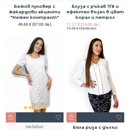
Бежов пуловер с
Блуза с ръкав 7/8 и
жакардови акценти
ефектен възел в цвят
"Нежен контраст"
корал и петрол
49.60 € (97.00 лв.)
12.27 € (24.00 лв.)
17.38 € (34.00 лв.)
mar.fashion
Бяла риза с дълъг