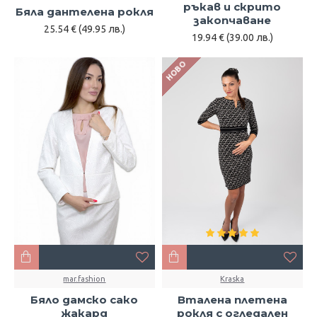
ръкав и скрито
Бяла дантелена рокля
закопчаване
25.54 € (49.95 лв.)
19.94 € (39.00 лв.)
НОВО
mar.fashion
Kraska
Бяло дамско сако
Вталена плетена
жакард
рокля с огледален