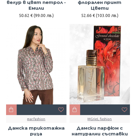
велур в цвят петрол -
флорален принт
Емили
Цвети
50.62 € (99.00 лв.)
52.66 € (103.00 лв.)
mar.fashion
MGrieL fashion
Дамска трикотажна
Дамски парфюм с
риза
натурални съставки