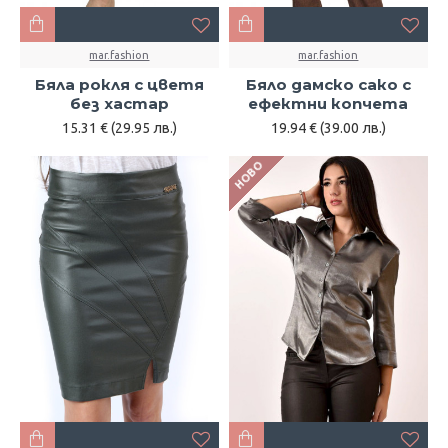
mar.fashion
mar.fashion
Бяла рокля с цветя
Бяло дамско сако с
без хастар
ефектни копчета
15.31 € (29.95 лв.)
19.94 € (39.00 лв.)
НОВО