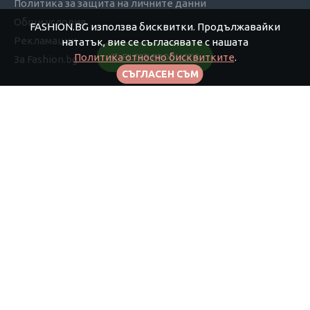
Политика за защита на личните данни
Общи условия
FASHION.BG използва бисквитки. Продължавайки
Рекламации
нататък, вие се съгласявате с нашата
Политика относно бисквитките
.
FILTER PRODUCTS
За Fashion.bg
СЪГЛАСЕН СЪМ
Моят профил
Моят профил
Поръчки
Афилиейт
Бюлетин
Подаръчни ваучери
Информация
Контакти
Карта на сайта
Марки