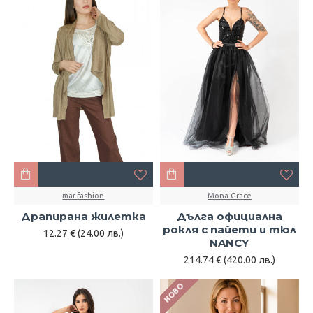
mar.fashion
Mona Grace
Драпирана жилетка
Дълга официална
рокля с пайети и тюл
12.27 € (24.00 лв.)
NANCY
214.74 € (420.00 лв.)
НОВО