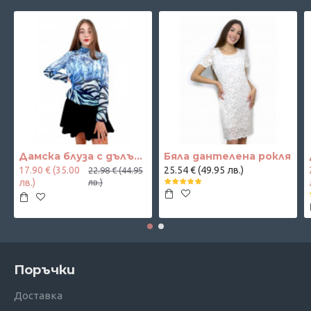
Дамска блуза с дълъг ръкав и ластик в кръста с интересен принт в синьо
Бяла дантелена рокля
17.90 € (35.00
25.54 € (49.95 лв.)
22.98 € (44.95
лв.)
лв.)
Поръчки
Доставка