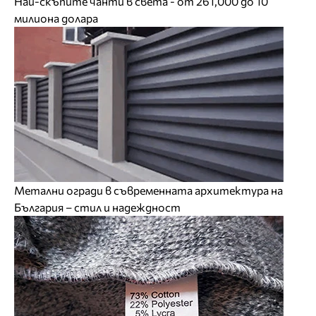
Най-скъпите чанти в света - от 261,000 до 10
милиона долара
Метални огради в съвременната архитектура на
България – стил и надеждност