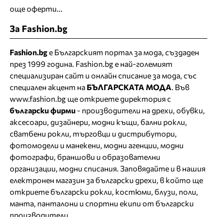
още оферти...
За Fashion.bg
Fashion.bg
е Българският портал за мода, създаден
през 1999 година. Fashion.bg е най-големият
специализиран сайт и онлайн списание за мода, със
специален акцент на
БЪЛГАРСКАТА МОДА
. Във
www.fashion.bg ще откриете
директория
с
български фирми
- производители на дрехи, обувки,
аксесоари, дизайнери, модни къщи,
бални рокли
,
сватбени рокли
, търговци и дистрибутори,
фотомодели и манекени, модни агенции, модни
фотографи, браншови и образователни
организации, модни списания. Заповядайте и в нашия
електронен магазин за български дрехи
, в който ще
откриете
български рокли
, костюми, блузи, поли,
манта, панталони и спортни екипи от български
производители.