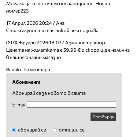
Мога ли да си поръчам от народните. Носии
номер223
17 Април 2026 20:24 / Ана
Стига глупости тая никой не я познава
09 Февруари 2026 18:07 / Администратор
Цената на жилетката е 59.99 € и скоро ще е налична
в нашия онлайн магазин
Всички коментари
Абонамент
Абонирай се за новото в сайта
E-mail
Потвърди
абонирай се
отпиши се