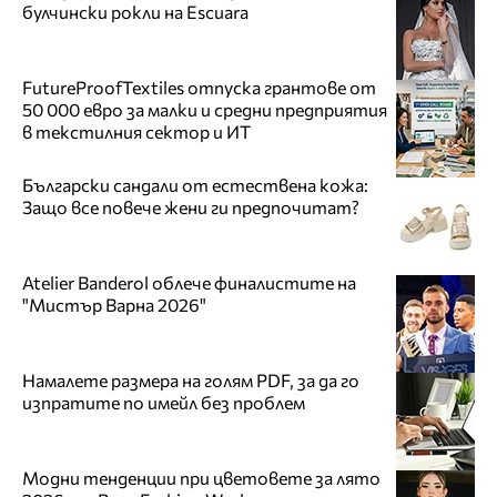
булчински рокли на Escuara
FutureProofTextiles отпуска грантове от
50 000 евро за малки и средни предприятия
в текстилния сектор и ИТ
Български сандали от естествена кожа:
Защо все повече жени ги предпочитат?
Atelier Banderol облече финалистите на
"Мистър Варна 2026"
Намалете размера на голям PDF, за да го
изпратите по имейл без проблем
Модни тенденции при цветовете за лято