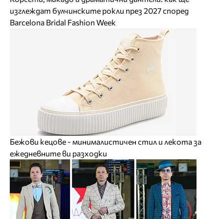
изглеждат булчинските рокли през 2027 според
Barcelona Bridal Fashion Week
Бежови кецове - минималистичен стил и лекота за
ежедневните ви разходки