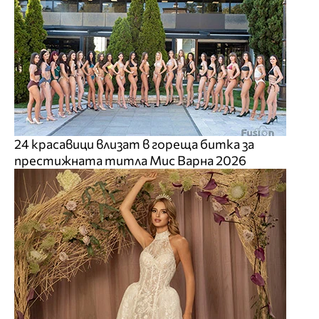
24 красавици влизат в гореща битка за
престижната титла Мис Варна 2026