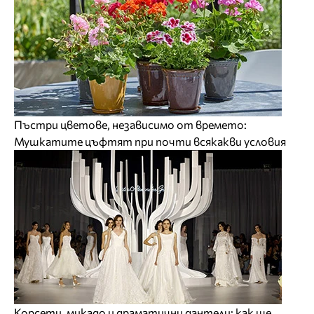
Пъстри цветове, независимо от времето:
Мушкатите цъфтят при почти всякакви условия
Корсети, микадо и драматични дантели: как ще