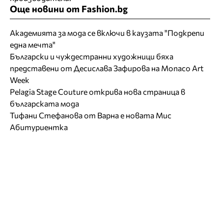
Още новини от Fashion.bg
Академията за мода се включи в каузата "Подкрепи
една мечта"
Български и чуждестранни художници бяха
представени от Десислава Зафирова на Monaco Art
Week
Pelagia Stage Couture открива нова страница в
българската мода
Тифани Стефанова от Варна е новата Мис
Абитуриентка