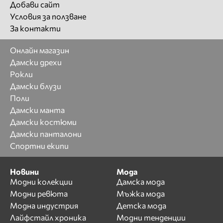
Добави сайт
Условия за ползване
За контакти
Онлайн магазин
Дамски дрехи
Рокли
Дамски блузи
Поли
Дамски манта
Дамски костюми
Дамски панталони
Спортни екипи
Новини
Мода
Модни колекции
Дамска мода
Модни ревюта
Мъжка мода
Модна индустрия
Детска мода
Лайфстайл хроника
Модни тенденции