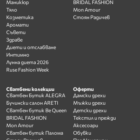
Маникюр
BRIDAL FASHION
Тяло
Mon Amour
Козметика
Стоян Радичев
Аромати
Съвети
Здраве
Диети и отслабване
Интимно
Лунна диета 2026
Ruse Fashion Week
Сватбени колекции
Оферти
Сватбен Бутик ALEGRA
Дамски дрехи
Бучински салон ARETI
Мъжки дрехи
Сватбен бутик Be Queen
Детски дрехи
BRIDAL FASHION
Текстил и прежди
Mon Amour
Аксесоари
Сватбен бутик Палома
Обувки