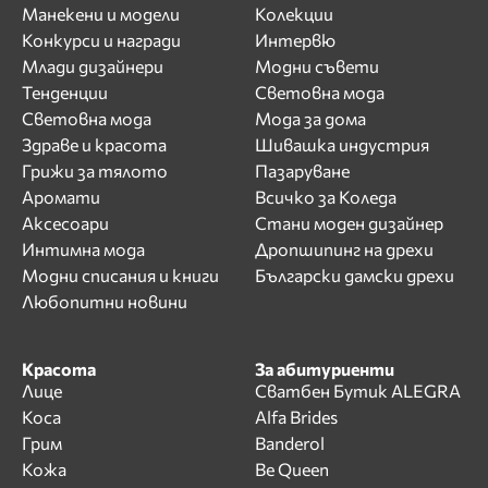
Манекени и модели
Колекции
Конкурси и награди
Интервю
Млади дизайнери
Модни съвети
Тенденции
Световна мода
Световна мода
Мода за дома
Здраве и красота
Шивашка индустрия
Грижи за тялото
Пазаруване
Аромати
Всичко за Коледа
Аксесоари
Стани моден дизайнер
Интимна мода
Дропшипинг на дрехи
Модни списания и книги
Български дамски дрехи
Любопитни новини
Красота
За абитуриенти
Лице
Сватбен Бутик ALEGRA
Коса
Alfa Brides
Грим
Banderol
Кожа
Be Queen