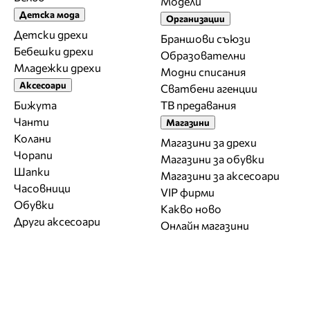
Модели
Детска мода
Организации
Детски дрехи
Браншови съюзи
Бебешки дрехи
Образователни
Младежки дрехи
Модни списания
Аксесоари
Сватбени агенции
Бижута
ТВ предавания
Чанти
Магазини
Колани
Магазини за дрехи
Чорапи
Магазини за обувки
Шапки
Магазини за aксесоари
Часовници
VIP фирми
Обувки
Какво ново
Други аксесоари
Онлайн магазини