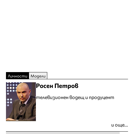
Личности
Модели
Росен Петров
телевизионен водещ и продуцент
и още...