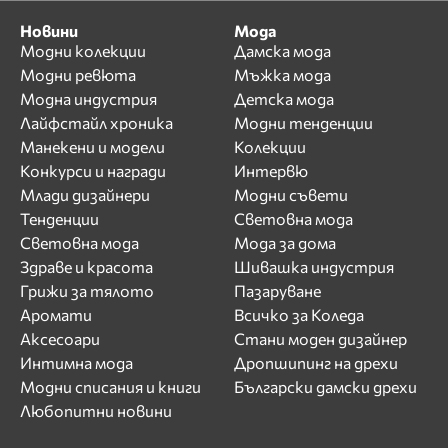
Новини
Мода
Модни колекции
Дамска мода
Модни ревюта
Мъжка мода
Модна индустрия
Детска мода
Лайфстайл хроника
Модни тенденции
Манекени и модели
Колекции
Конкурси и награди
Интервю
Млади дизайнери
Модни съвети
Тенденции
Световна мода
Световна мода
Мода за дома
Здраве и красота
Шивашка индустрия
Грижи за тялото
Пазаруване
Аромати
Всичко за Коледа
Аксесоари
Стани моден дизайнер
Интимна мода
Дропшипинг на дрехи
Модни списания и книги
Български дамски дрехи
Любопитни новини