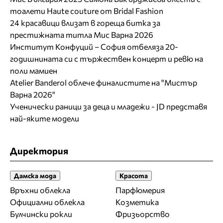
тоалети Haute couture от Bridal Fashion
24 красавици влизат в гореща битка за
престижната титла Мис Варна 2026
Институт Конфуций – София отбеляза 20-
годишнината си с тържествен концерт и ревю на
поли мамиен
Atelier Banderol облече финалистите на "Мистър
Варна 2026"
Ученически раници за деца и младежи - JD представя
най-яките модели
Директория
Дамска мода
Красота
Връхни облекла
Парфюмерия
Официални облекла
Козметика
Булчински рокли
Фризьорство