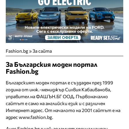
Fashion.bg
»
За сайта
За Българския моден портал
Fashion.bg
Българският моден портал е създаден през 1999
година от инж.-мениджър Силвия Кабаиванова,
управител на ФАШЪН.БГ ООД. Първоначално
сайтът е само на английски език и с различен
Интернет адрес. От началото на 2001 сайтът е на
адрес
www.fashion.bg
.
Днес Fashion.bg е най-големият специализиран