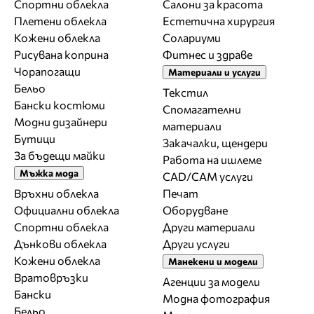
Спортни облекла
Салони за красота
Плетени облекла
Естетична хирургия
Кожени облекла
Солариуми
Рисувана коприна
Фитнес и здраве
Чорапогащи
Материали и услуги
Бельо
Текстил
Бански костюми
Спомагателни
Модни дизайнери
материали
Бутици
Закачалки, щендери
За бъдещи майки
Работа на ишлеме
Мъжка мода
CAD/CAM услуги
Връхни облекла
Печат
Официални облекла
Оборудване
Спортни облекла
Други материали
Дънкови облекла
Други услуги
Кожени облекла
Манекени и модели
Вратовръзки
Агенции за модели
Бански
Модна фотография
Бельо