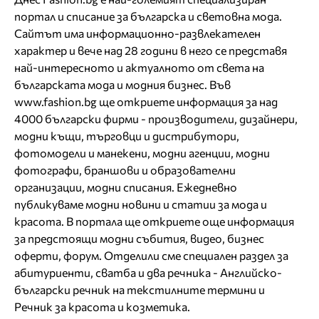
портал и списание за българска и световна мода.
Сайтът има информационно-развлекателен
характер и вече над 28 години в него се представя
най-интересното и актуалното от света на
българската мода и модния бизнес. Във
www.fashion.bg ще откриете информация за над
4000 български фирми - производители, дизайнери,
модни къщи, търговци и дистрибутори,
фотомодели и манекени
,
модни агенции
,
модни
фотографи
,
браншови
и
образователни
организации,
модни списания
. Ежедневно
публикуваме
модни новини
и статии за
мода и
красота
. В портала ще откриете още информация
за
предстоящи модни събития
,
видео
,
бизнес
оферти
,
форум
. Отделили сме специален раздел за
абитуриенти
,
сватба
и два речника -
Английско-
български речник на текстилните термини
и
Речник за красота и козметика
.