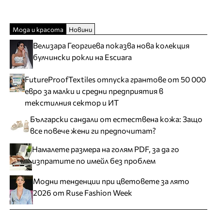
Мода и красота
Новини
Велизара Георгиева показва нова колекция
булчински рокли на Escuara
FutureProofTextiles отпуска грантове от 50 000
евро за малки и средни предприятия в
текстилния сектор и ИТ
Български сандали от естествена кожа: Защо
все повече жени ги предпочитат?
Намалете размера на голям PDF, за да го
изпратите по имейл без проблем
Модни тенденции при цветовете за лято
2026 от Ruse Fashion Week