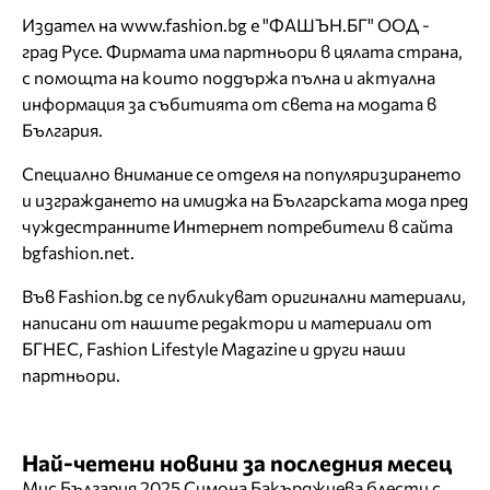
Издател на www.fashion.bg е "ФАШЪН.БГ" ООД -
град Русе. Фирмата има партньори в цялата страна,
с помощта на които поддържа пълна и актуална
информация за събитията от света на модата в
България.
Специално внимание се отделя на популяризирането
и изграждането на имиджа на Българската мода пред
чуждестранните Интернет потребители в сайта
bgfashion.net
.
Във Fashion.bg се публикуват оригинални материали,
написани от нашите редактори и материали от
БГНЕС, Fashion Lifestyle Magazine и други наши
партньори.
Най-четени новини за последния месец
Мис България 2025 Симона Бакърджиева блести с