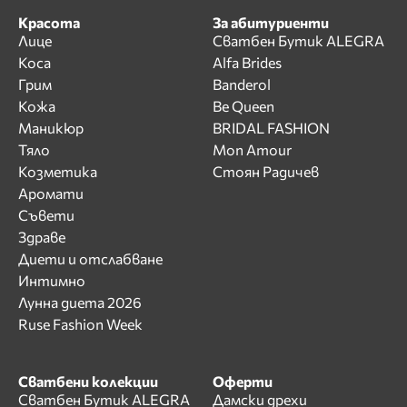
Красота
За абитуриенти
Лице
Сватбен Бутик ALEGRA
Коса
Alfa Brides
Грим
Banderol
Кожа
Be Queen
Маникюр
BRIDAL FASHION
Тяло
Mon Amour
Козметика
Стоян Радичев
Аромати
Съвети
Здраве
Диети и отслабване
Интимно
Лунна диета 2026
Ruse Fashion Week
Сватбени колекции
Оферти
Сватбен Бутик ALEGRA
Дамски дрехи