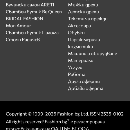
Бучински салон ARETI
Мъжки дрехи
Сватбен бутик Be Queen
Детски дрехи
BRIDAL FASHION
Текстил и прежди
Mon Amour
Аксесоари
Сватбен бутик Палома
Обувки
Стоян Радичев
Парфюмерия и
козметика
Машини и оборудване
Материали
Услуги
Работа
Други оферти
Добави оферта
Copyright © 1999-2026 Fashion.bg Ltd. ISSN 2535-0102
®
All rights reserved! Fashion.bg
е регистрирана
търговска марка на ФАШЪН.БГ ООД.