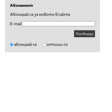
Абонамент
Абонирай се за новото в сайта
E-mail
Потвърди
абонирай се
отпиши се