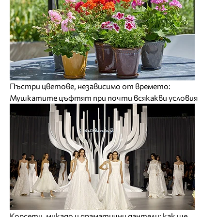
Пъстри цветове, независимо от времето:
Мушкатите цъфтят при почти всякакви условия
Корсети, микадо и драматични дантели: как ще