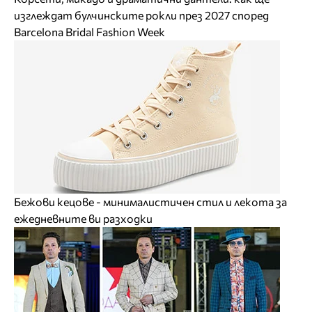
изглеждат булчинските рокли през 2027 според
Barcelona Bridal Fashion Week
Бежови кецове - минималистичен стил и лекота за
ежедневните ви разходки