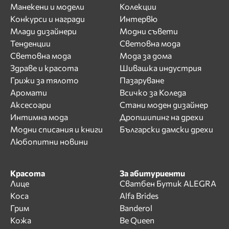
Манекени и модели
Колекции
Конкурси и награди
Интервю
Млади дизайнери
Модни съвети
Тенденции
Световна мода
Световна мода
Мода за дома
Здраве и красота
Шивашка индустрия
Грижи за тялото
Пазаруване
Аромати
Всичко за Коледа
Аксесоари
Стани моден дизайнер
Интимна мода
Дропшипинг на дрехи
Модни списания и книги
Български дамски дрехи
Любопитни новини
Красота
За абитуриенти
Лице
Сватбен Бутик ALEGRA
Коса
Alfa Brides
Грим
Banderol
Кожа
Be Queen