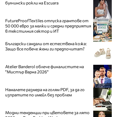
булчински рокли на Escuara
FutureProofTextiles отпуска грантове от
50 000 евро за малки и средни предприятия
в текстилния сектор и ИТ
Български сандали от естествена кожа:
Защо все повече жени ги предпочитат?
Atelier Banderol облече финалистите на
"Мистър Варна 2026"
Намалете размера на голям PDF, за да го
изпратите по имейл без проблем
Модни тенденции при цветовете за лято