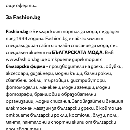
още оферти...
За Fashion.bg
Fashion.bg
е Българският портал за мода, създаден
през 1999 година. Fashion.bg е най-големият
специализиран сайт и онлайн списание за мода, със
специален акцент на
БЪЛГАРСКАТА МОДА
. Във
www.fashion.bg ще откриете
директория
с
български фирми
- производители на дрехи, обувки,
аксесоари, дизайнери, модни къщи,
бални рокли
,
сватбени рокли
, търговци и дистрибутори,
фотомодели и манекени, модни агенции, модни
фотографи, браншови и образователни
организации, модни списания. Заповядайте и в нашия
електронен магазин за български дрехи
, в който ще
откриете
български рокли
, костюми, блузи, поли,
манта, панталони и спортни екипи от български
производители.