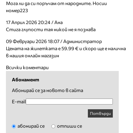
Мога ли да си поръчам от народните. Носии
номер223
17 Април 2026 20:24 / Ана
Стига глупости тая никой не я познава
09 Февруари 2026 18:07 / Администратор
Цената на жилетката е 59.99 € и скоро ще е налична
в нашия онлайн магазин
Всички коментари
Абонамент
Абонирай се за новото в сайта
E-mail
Потвърди
абонирай се
отпиши се