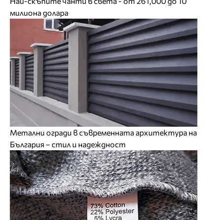
Най-скъпите чанти в света - от 261,000 до 10
милиона долара
Метални огради в съвременната архитектура на
България – стил и надеждност