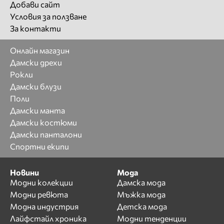
Добави сайт
Условия за ползване
За контакти
Онлайн магазин
Дамски дрехи
Рокли
Дамски блузи
Поли
Дамски манта
Дамски костюми
Дамски панталони
Спортни екипи
Новини
Мода
Модни колекции
Дамска мода
Модни ревюта
Мъжка мода
Модна индустрия
Детска мода
Лайфстайл хроника
Модни тенденции