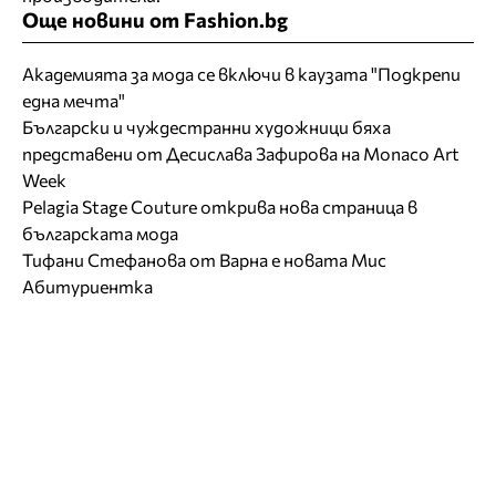
Още новини от Fashion.bg
Академията за мода се включи в каузата "Подкрепи
една мечта"
Български и чуждестранни художници бяха
представени от Десислава Зафирова на Monaco Art
Week
Pelagia Stage Couture открива нова страница в
българската мода
Тифани Стефанова от Варна е новата Мис
Абитуриентка