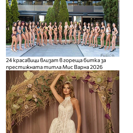
24 красавици влизат в гореща битка за
престижната титла Мис Варна 2026