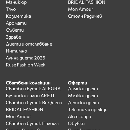
Маникюр
BRIDAL FASHION
Тяло
Mon Amour
Козметика
Стоян Радичев
Аромати
Съвети
Здраве
Диети и отслабване
Интимно
Лунна диета 2026
Ruse Fashion Week
Сватбени колекции
Оферти
Сватбен Бутик ALEGRA
Дамски дрехи
Бучински салон ARETI
Мъжки дрехи
Сватбен бутик Be Queen
Детски дрехи
BRIDAL FASHION
Текстил и прежди
Mon Amour
Аксесоари
Сватбен бутик Палома
Обувки