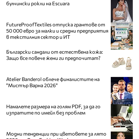
булчински рокли на Escuara
FutureProofTextiles отпуска грантове от
50 000 евро за малки и средни предприятия
в текстилния сектор и ИТ
Български сандали от естествена кожа:
Защо все повече жени ги предпочитат?
Atelier Banderol облече финалистите на
"Мистър Варна 2026"
Намалете размера на голям PDF, за да го
изпратите по имейл без проблем
Модни тенденции при цветовете за лято