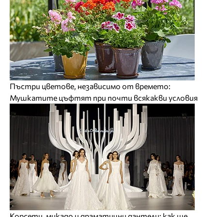
Пъстри цветове, независимо от времето:
Мушкатите цъфтят при почти всякакви условия
Корсети, микадо и драматични дантели: как ще