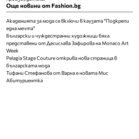
Още новини от Fashion.bg
Академията за мода се включи в каузата "Подкрепи
една мечта"
Български и чуждестранни художници бяха
представени от Десислава Зафирова на Monaco Art
Week
Pelagia Stage Couture открива нова страница в
българската мода
Тифани Стефанова от Варна е новата Мис
Абитуриентка