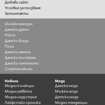
Добави сайт
Условия за ползване
За контакти
Онлайн магазин
Дамски дрехи
Рокли
Дамски блузи
Поли
Дамски манта
Дамски костюми
Дамски панталони
Спортни екипи
Новини
Мода
Модни колекции
Дамска мода
Модни ревюта
Мъжка мода
Модна индустрия
Детска мода
Лайфстайл хроника
Модни тенденции