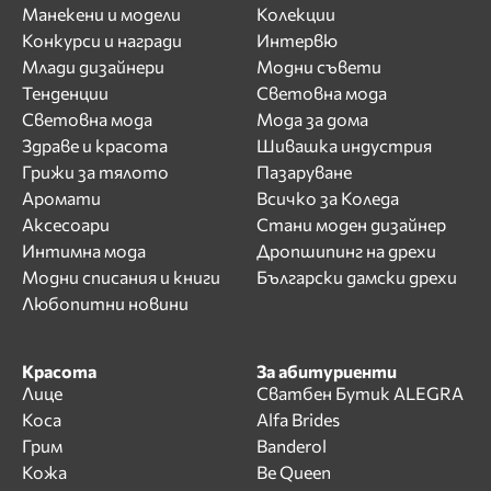
Манекени и модели
Колекции
Конкурси и награди
Интервю
Млади дизайнери
Модни съвети
Тенденции
Световна мода
Световна мода
Мода за дома
Здраве и красота
Шивашка индустрия
Грижи за тялото
Пазаруване
Аромати
Всичко за Коледа
Аксесоари
Стани моден дизайнер
Интимна мода
Дропшипинг на дрехи
Модни списания и книги
Български дамски дрехи
Любопитни новини
Красота
За абитуриенти
Лице
Сватбен Бутик ALEGRA
Коса
Alfa Brides
Грим
Banderol
Кожа
Be Queen