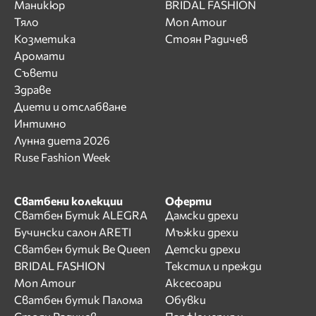
Маникюр
BRIDAL FASHION
Тяло
Mon Amour
Козметика
Стоян Радичев
Аромати
Съвети
Здраве
Диети и отслабване
Интимно
Лунна диета 2026
Ruse Fashion Week
Сватбени колекции
Оферти
Сватбен Бутик ALEGRA
Дамски дрехи
Бучински салон ARETI
Мъжки дрехи
Сватбен бутик Be Queen
Детски дрехи
BRIDAL FASHION
Текстил и прежди
Mon Amour
Аксесоари
Сватбен бутик Палома
Обувки