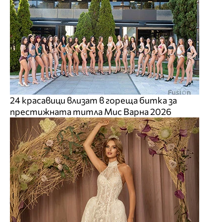
24 красавици влизат в гореща битка за
престижната титла Мис Варна 2026