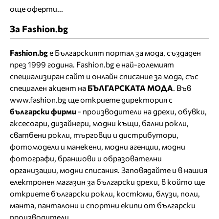
още оферти...
За Fashion.bg
Fashion.bg
е Българският портал за мода, създаден
през 1999 година. Fashion.bg е най-големият
специализиран сайт и онлайн списание за мода, със
специален акцент на
БЪЛГАРСКАТА МОДА
. Във
www.fashion.bg ще откриете
директория
с
български фирми
- производители на дрехи, обувки,
аксесоари, дизайнери, модни къщи,
бални рокли
,
сватбени рокли
, търговци и дистрибутори,
фотомодели и манекени, модни агенции, модни
фотографи, браншови и образователни
организации, модни списания. Заповядайте и в нашия
електронен магазин за български дрехи
, в който ще
откриете
български рокли
, костюми, блузи, поли,
манта, панталони и спортни екипи от български
производители.