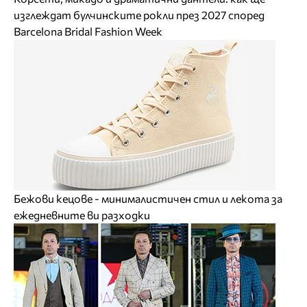
изглеждат булчинските рокли през 2027 според
Barcelona Bridal Fashion Week
Бежови кецове - минималистичен стил и лекота за
ежедневните ви разходки