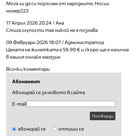
Мога ли да си поръчам от народните. Носии
номер223
17 Април 2026 20:24 / Ана
Стига глупости тая никой не я познава
09 Февруари 2026 18:07 / Администратор
Цената на жилетката е 59.99 € и скоро ще е налична
в нашия онлайн магазин
Всички коментари
Абонамент
Абонирай се за новото в сайта
E-mail
Потвърди
абонирай се
отпиши се