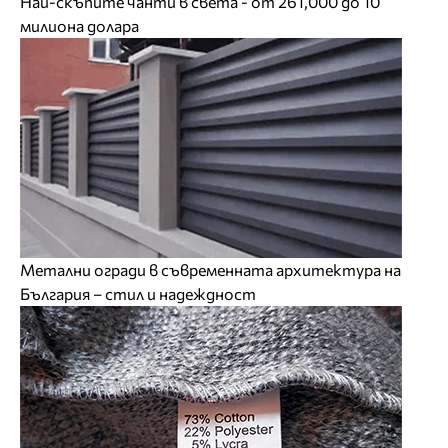
Най-скъпите чанти в света - от 261,000 до 10
милиона долара
Метални огради в съвременната архитектура на
България – стил и надеждност