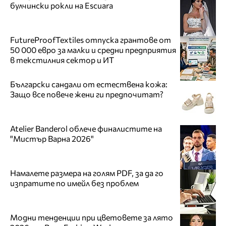
булчински рокли на Escuara
FutureProofTextiles отпуска грантове от
50 000 евро за малки и средни предприятия
в текстилния сектор и ИТ
Български сандали от естествена кожа:
Защо все повече жени ги предпочитат?
Atelier Banderol облече финалистите на
"Мистър Варна 2026"
Намалете размера на голям PDF, за да го
изпратите по имейл без проблем
Модни тенденции при цветовете за лято