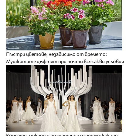
Пъстри цветове, независимо от времето:
Мушкатите цъфтят при почти всякакви условия
Корсети, микадо и драматични дантели: как ще