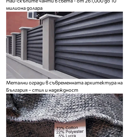
Най-скъпите чанти в света - от 261,000 до 10
милиона долара
Метални огради в съвременната архитектура на
България – стил и надеждност