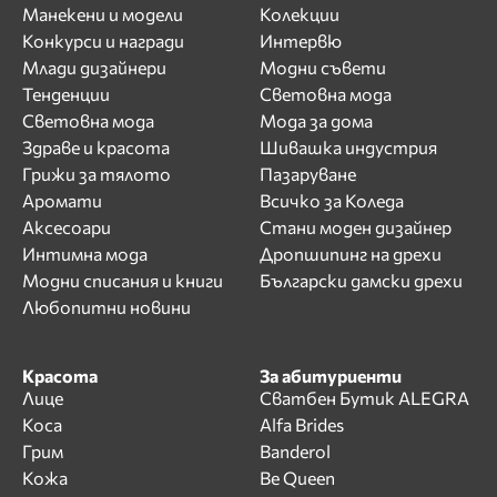
Манекени и модели
Колекции
Конкурси и награди
Интервю
Млади дизайнери
Модни съвети
Тенденции
Световна мода
Световна мода
Мода за дома
Здраве и красота
Шивашка индустрия
Грижи за тялото
Пазаруване
Аромати
Всичко за Коледа
Аксесоари
Стани моден дизайнер
Интимна мода
Дропшипинг на дрехи
Модни списания и книги
Български дамски дрехи
Любопитни новини
Красота
За абитуриенти
Лице
Сватбен Бутик ALEGRA
Коса
Alfa Brides
Грим
Banderol
Кожа
Be Queen