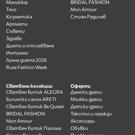
Маникюр
BRIDAL FASHION
Тяло
Mon Amour
Козметика
Стоян Радичев
Аромати
Съвети
Здраве
Диети и отслабване
Интимно
Лунна диета 2026
Ruse Fashion Week
Сватбени колекции
Оферти
Сватбен Бутик ALEGRA
Дамски дрехи
Бучински салон ARETI
Мъжки дрехи
Сватбен бутик Be Queen
Детски дрехи
BRIDAL FASHION
Текстил и прежди
Mon Amour
Аксесоари
Сватбен бутик Палома
Обувки