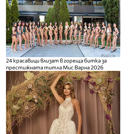
24 красавици влизат в гореща битка за
престижната титла Мис Варна 2026