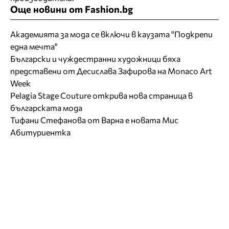
Още новини от Fashion.bg
Академията за мода се включи в каузата "Подкрепи
една мечта"
Български и чуждестранни художници бяха
представени от Десислава Зафирова на Monaco Art
Week
Pelagia Stage Couture открива нова страница в
българската мода
Тифани Стефанова от Варна е новата Мис
Абитуриентка