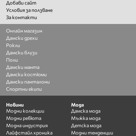
Добави сайт
Условия за ползване
За контакти
Онлайн магазин
Дамски дрехи
Рокли
Дамски блузи
Поли
Дамски манта
Дамски костюми
Дамски панталони
Спортни екипи
Новини
Мода
Модни колекции
Дамска мода
Модни ревюта
Мъжка мода
Модна индустрия
Детска мода
Лайфстайл хроника
Модни тенденции