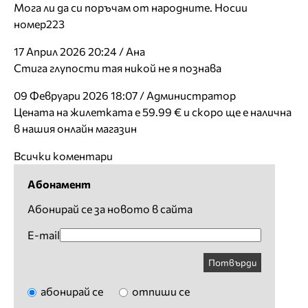
Мога ли да си поръчам от народните. Носии
номер223
17 Април 2026 20:24 / Ана
Стига глупости тая никой не я познава
09 Февруари 2026 18:07 / Администратор
Цената на жилетката е 59.99 € и скоро ще е налична
в нашия онлайн магазин
Всички коментари
Абонамент
Абонирай се за новото в сайта
E-mail
Потвърди
абонирай се
отпиши се