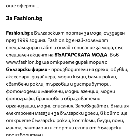
още оферти...
За Fashion.bg
Fashion.bg
е Българският портал за мода, създаден
през 1999 година. Fashion.bg е най-големият
специализиран сайт и онлайн списание за мода, със
специален акцент на
БЪЛГАРСКАТА МОДА
. Във
www.fashion.bg ще откриете
директория
с
български фирми
- производители на дрехи, обувки,
аксесоари, дизайнери, модни къщи,
бални рокли
,
сватбени рокли
, търговци и дистрибутори,
фотомодели и манекени, модни агенции, модни
фотографи, браншови и образователни
организации, модни списания. Заповядайте и в нашия
електронен магазин за български дрехи
, в който ще
откриете
български рокли
, костюми, блузи, поли,
манта, панталони и спортни екипи от български
производители.