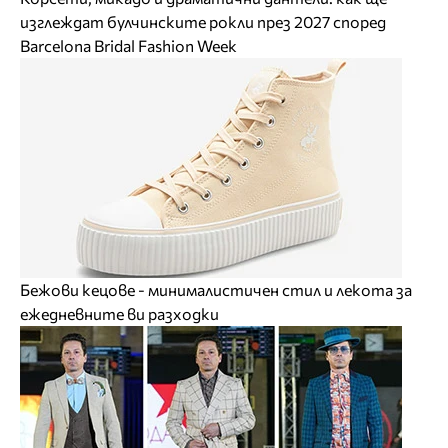
изглеждат булчинските рокли през 2027 според
Barcelona Bridal Fashion Week
Бежови кецове - минималистичен стил и лекота за
ежедневните ви разходки