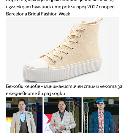
изглеждат булчинските рокли през 2027 според
Barcelona Bridal Fashion Week
Бежови кецове - минималистичен стил и лекота за
ежедневните ви разходки