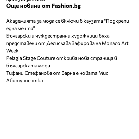
Още новини от Fashion.bg
Академията за мода се включи в каузата "Подкрепи
една мечта"
Български и чуждестранни художници бяха
представени от Десислава Зафирова на Monaco Art
Week
Pelagia Stage Couture открива нова страница в
българската мода
Тифани Стефанова от Варна е новата Мис
Абитуриентка