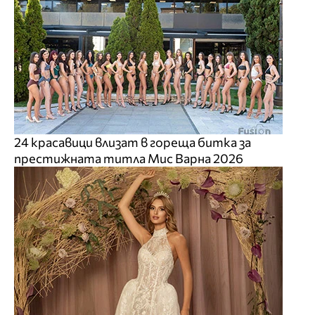
24 красавици влизат в гореща битка за
престижната титла Мис Варна 2026