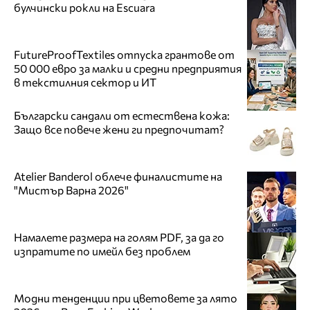
булчински рокли на Escuara
FutureProofTextiles отпуска грантове от
50 000 евро за малки и средни предприятия
в текстилния сектор и ИТ
Български сандали от естествена кожа:
Защо все повече жени ги предпочитат?
Atelier Banderol облече финалистите на
"Мистър Варна 2026"
Намалете размера на голям PDF, за да го
изпратите по имейл без проблем
Модни тенденции при цветовете за лято