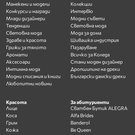
Манекени и модели
Колекции
Конкурси и награди
Интервю
Млади дизайнери
Модни съвети
Тенденции
Световна мода
Световна мода
Мода за дома
Здраве и красота
Шивашка индустрия
Грижи за тялото
Пазаруване
Аромати
Всичко за Коледа
Аксесоари
Стани моден дизайнер
Интимна мода
Дропшипинг на дрехи
Модни списания и книги
Български дамски дрехи
Любопитни новини
Красота
За абитуриенти
Лице
Сватбен Бутик ALEGRA
Коса
Alfa Brides
Грим
Banderol
Кожа
Be Queen