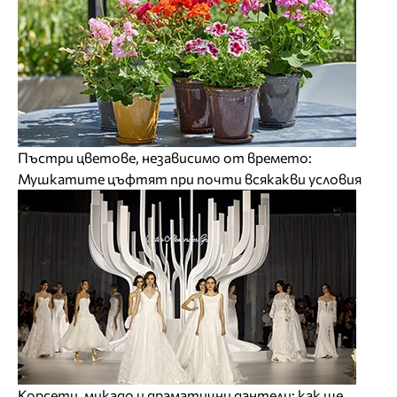
Пъстри цветове, независимо от времето:
Мушкатите цъфтят при почти всякакви условия
Корсети, микадо и драматични дантели: как ще