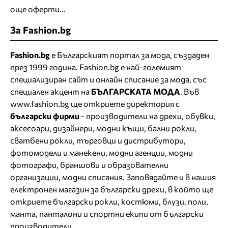
още оферти...
За Fashion.bg
Fashion.bg
е Българският портал за мода, създаден
през 1999 година. Fashion.bg е най-големият
специализиран сайт и онлайн списание за мода, със
специален акцент на
БЪЛГАРСКАТА МОДА
. Във
www.fashion.bg ще откриете
директория
с
български фирми
- производители на дрехи, обувки,
аксесоари, дизайнери, модни къщи,
бални рокли
,
сватбени рокли
, търговци и дистрибутори,
фотомодели и манекени, модни агенции, модни
фотографи, браншови и образователни
организации, модни списания. Заповядайте и в нашия
електронен магазин за български дрехи
, в който ще
откриете
български рокли
, костюми, блузи, поли,
манта, панталони и спортни екипи от български
производители.