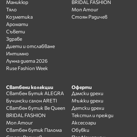
Маникюр
BRIDAL FASHION
Тяло
Mon Amour
Козметика
Стоян Радичев
Аромати
Съвети
Здраве
Диети и отслабване
Интимно
Лунна диета 2026
Ruse Fashion Week
Сватбени колекции
Оферти
Сватбен Бутик ALEGRA
Дамски дрехи
Бучински салон ARETI
Мъжки дрехи
Сватбен бутик Be Queen
Детски дрехи
BRIDAL FASHION
Текстил и прежди
Mon Amour
Аксесоари
Сватбен бутик Палома
Обувки