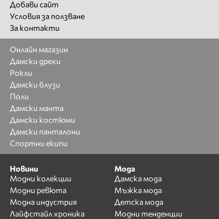
Добави сайт
Условия за ползване
За контакти
Онлайн магазин
Дамски дрехи
Рокли
Дамски блузи
Поли
Дамски манта
Дамски костюми
Дамски панталони
Спортни екипи
Новини
Мода
Модни колекции
Дамска мода
Модни ревюта
Мъжка мода
Модна индустрия
Детска мода
Лайфстайл хроника
Модни тенденции