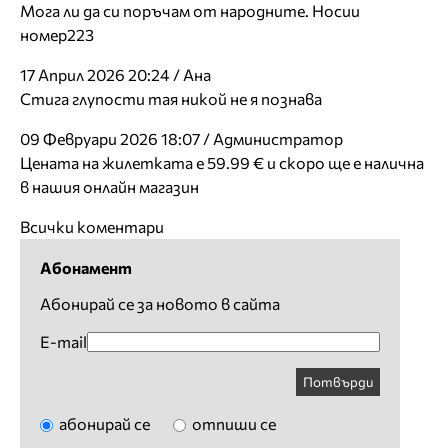
Мога ли да си поръчам от народните. Носии
номер223
17 Април 2026 20:24 / Ана
Стига глупости тая никой не я познава
09 Февруари 2026 18:07 / Администратор
Цената на жилетката е 59.99 € и скоро ще е налична
в нашия онлайн магазин
Всички коментари
Абонамент
Абонирай се за новото в сайта
E-mail
Потвърди
абонирай се
отпиши се