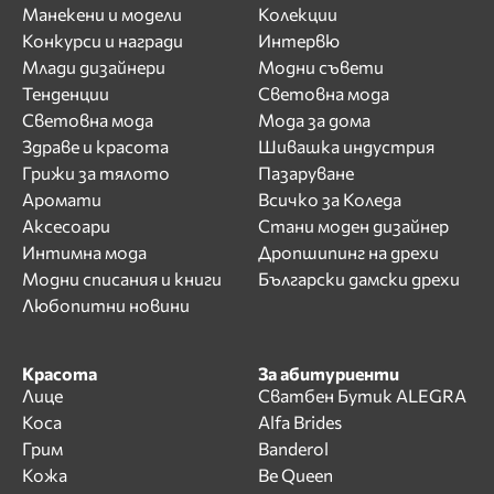
Манекени и модели
Колекции
Конкурси и награди
Интервю
Млади дизайнери
Модни съвети
Тенденции
Световна мода
Световна мода
Мода за дома
Здраве и красота
Шивашка индустрия
Грижи за тялото
Пазаруване
Аромати
Всичко за Коледа
Аксесоари
Стани моден дизайнер
Интимна мода
Дропшипинг на дрехи
Модни списания и книги
Български дамски дрехи
Любопитни новини
Красота
За абитуриенти
Лице
Сватбен Бутик ALEGRA
Коса
Alfa Brides
Грим
Banderol
Кожа
Be Queen