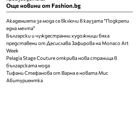
Още новини от Fashion.bg
Академията за мода се включи в каузата "Подкрепи
една мечта"
Български и чуждестранни художници бяха
представени от Десислава Зафирова на Monaco Art
Week
Pelagia Stage Couture открива нова страница в
българската мода
Тифани Стефанова от Варна е новата Мис
Абитуриентка