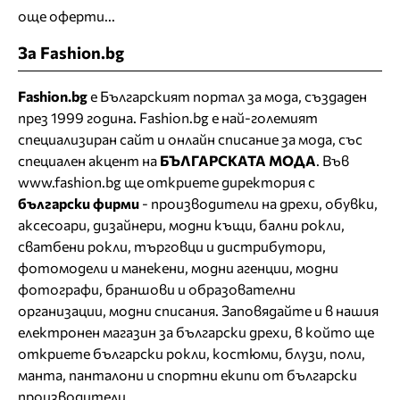
още оферти...
За Fashion.bg
Fashion.bg
е Българският портал за мода, създаден
през 1999 година. Fashion.bg е най-големият
специализиран сайт и онлайн списание за мода, със
специален акцент на
БЪЛГАРСКАТА МОДА
. Във
www.fashion.bg ще откриете
директория
с
български фирми
- производители на дрехи, обувки,
аксесоари, дизайнери, модни къщи,
бални рокли
,
сватбени рокли
, търговци и дистрибутори,
фотомодели и манекени, модни агенции, модни
фотографи, браншови и образователни
организации, модни списания. Заповядайте и в нашия
електронен магазин за български дрехи
, в който ще
откриете
български рокли
, костюми, блузи, поли,
манта, панталони и спортни екипи от български
производители.