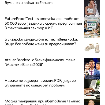
булчински рокли на Escuara
FutureProofTextiles отпуска грантове от
50 000 евро за малки и средни предприятия
в текстилния сектор и ИТ
Български сандали от естествена кожа:
Защо все повече жени ги предпочитат?
Atelier Banderol облече финалистите на
"Мистър Варна 2026"
Намалете размера на голям PDF, за да го
изпратите по имейл без проблем
Модни тенденции при цветовете за лято