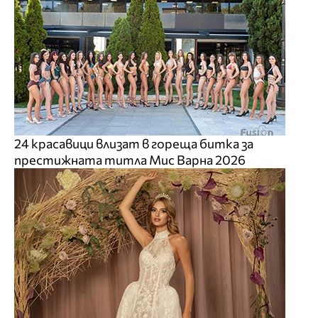
24 красавици влизат в гореща битка за
престижната титла Мис Варна 2026