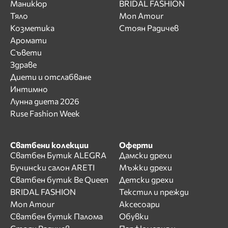
Маникюр
BRIDAL FASHION
Тяло
Mon Amour
Козметика
Стоян Радичев
Аромати
Съвети
Здраве
Диети и отслабване
Интимно
Лунна диета 2026
Ruse Fashion Week
Сватбени колекции
Оферти
Сватбен Бутик ALEGRA
Дамски дрехи
Бучински салон ARETI
Мъжки дрехи
Сватбен бутик Be Queen
Детски дрехи
BRIDAL FASHION
Текстил и прежди
Mon Amour
Аксесоари
Сватбен бутик Палома
Обувки