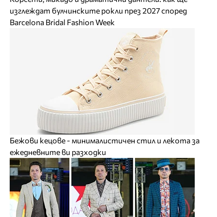
изглеждат булчинските рокли през 2027 според
Barcelona Bridal Fashion Week
Бежови кецове - минималистичен стил и лекота за
ежедневните ви разходки