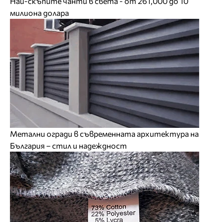
Най-скъпите чанти в света - от 261,000 до 10
милиона долара
Метални огради в съвременната архитектура на
България – стил и надеждност