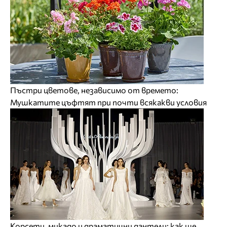
Пъстри цветове, независимо от времето:
Мушкатите цъфтят при почти всякакви условия
Корсети, микадо и драматични дантели: как ще