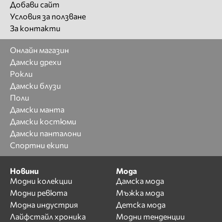
Добави сайт
Условия за ползване
За контакти
Онлайн магазин
Дамски дрехи
Рокли
Дамски блузи
Поли
Дамски манта
Дамски костюми
Дамски панталони
Спортни екипи
Новини
Мода
Модни колекции
Дамска мода
Модни ревюта
Мъжка мода
Модна индустрия
Детска мода
Лайфстайл хроника
Модни тенденции