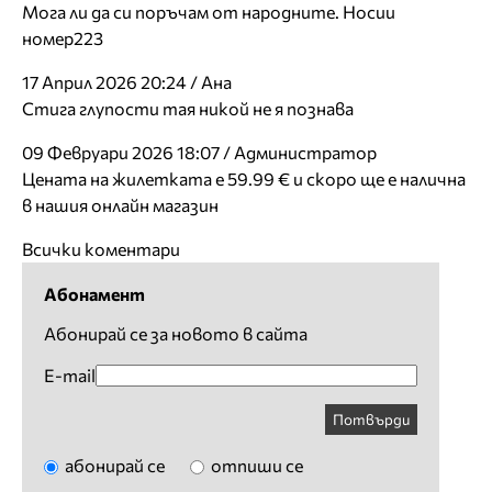
Мога ли да си поръчам от народните. Носии
номер223
17 Април 2026 20:24 / Ана
Стига глупости тая никой не я познава
09 Февруари 2026 18:07 / Администратор
Цената на жилетката е 59.99 € и скоро ще е налична
в нашия онлайн магазин
Всички коментари
Абонамент
Абонирай се за новото в сайта
E-mail
Потвърди
абонирай се
отпиши се