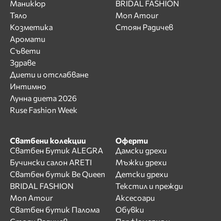
Маникюр
BRIDAL FASHION
Тяло
Mon Amour
Козметика
Стоян Радичев
Аромати
Съвети
Здраве
Диети и отслабване
Интимно
Лунна диета 2026
Ruse Fashion Week
Сватбени колекции
Оферти
Сватбен Бутик ALEGRA
Дамски дрехи
Бучински салон ARETI
Мъжки дрехи
Сватбен бутик Be Queen
Детски дрехи
BRIDAL FASHION
Текстил и прежди
Mon Amour
Аксесоари
Сватбен бутик Палома
Обувки