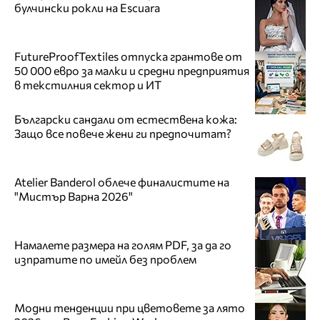
булчински рокли на Escuara
FutureProofTextiles отпуска грантове от
50 000 евро за малки и средни предприятия
в текстилния сектор и ИТ
Български сандали от естествена кожа:
Защо все повече жени ги предпочитат?
Atelier Banderol облече финалистите на
"Мистър Варна 2026"
Намалете размера на голям PDF, за да го
изпратите по имейл без проблем
Модни тенденции при цветовете за лято