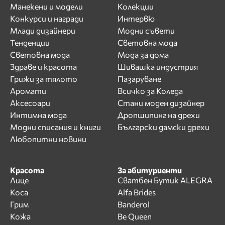
Манекени и модели
Колекции
Конкурси и награди
Интервю
Млади дизайнери
Модни съвети
Тенденции
Световна мода
Световна мода
Мода за дома
Здраве и красота
Шивашка индустрия
Грижи за тялото
Пазаруване
Аромати
Всичко за Коледа
Аксесоари
Стани моден дизайнер
Интимна мода
Дропшипинг на дрехи
Модни списания и книги
Български дамски дрехи
Любопитни новини
Красота
За абитуриенти
Лице
Сватбен Бутик ALEGRA
Коса
Alfa Brides
Грим
Banderol
Кожа
Be Queen