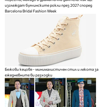
изглеждат булчинските рокли през 2027 според
Barcelona Bridal Fashion Week
Бежови кецове - минималистичен стил и лекота за
ежедневните ви разходки