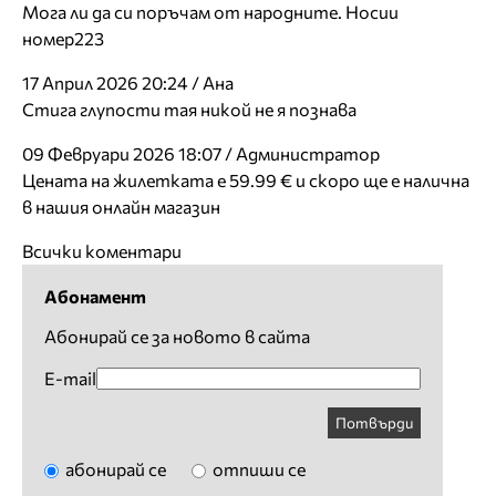
Мога ли да си поръчам от народните. Носии
номер223
17 Април 2026 20:24 / Ана
Стига глупости тая никой не я познава
09 Февруари 2026 18:07 / Администратор
Цената на жилетката е 59.99 € и скоро ще е налична
в нашия онлайн магазин
Всички коментари
Абонамент
Абонирай се за новото в сайта
E-mail
Потвърди
абонирай се
отпиши се