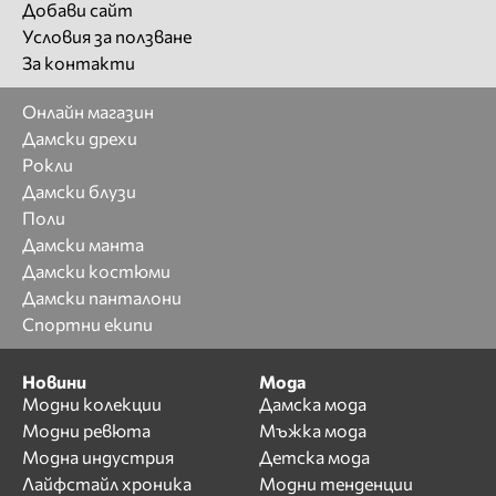
Добави сайт
Условия за ползване
За контакти
Онлайн магазин
Дамски дрехи
Рокли
Дамски блузи
Поли
Дамски манта
Дамски костюми
Дамски панталони
Спортни екипи
Новини
Мода
Модни колекции
Дамска мода
Модни ревюта
Мъжка мода
Модна индустрия
Детска мода
Лайфстайл хроника
Модни тенденции