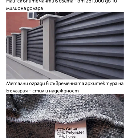
Най-скъпите чанти в света - от 261,000 до 10
милиона долара
Метални огради в съвременната архитектура на
България – стил и надеждност