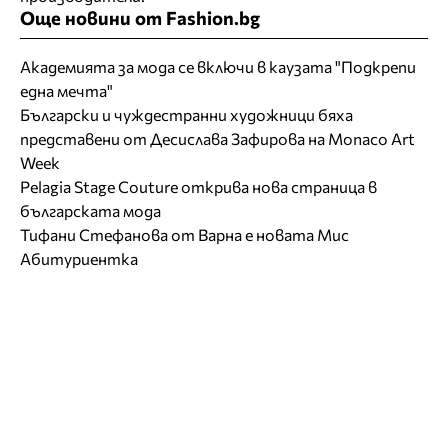
Още новини от Fashion.bg
Академията за мода се включи в каузата "Подкрепи
една мечта"
Български и чуждестранни художници бяха
представени от Десислава Зафирова на Monaco Art
Week
Pelagia Stage Couture открива нова страница в
българската мода
Тифани Стефанова от Варна е новата Мис
Абитуриентка