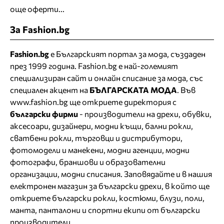
още оферти...
За Fashion.bg
Fashion.bg
е Българският портал за мода, създаден
през 1999 година. Fashion.bg е най-големият
специализиран сайт и онлайн списание за мода, със
специален акцент на
БЪЛГАРСКАТА МОДА
. Във
www.fashion.bg ще откриете
директория
с
български фирми
- производители на дрехи, обувки,
аксесоари, дизайнери, модни къщи,
бални рокли
,
сватбени рокли
, търговци и дистрибутори,
фотомодели и манекени, модни агенции, модни
фотографи, браншови и образователни
организации, модни списания. Заповядайте и в нашия
електронен магазин за български дрехи
, в който ще
откриете
български рокли
, костюми, блузи, поли,
манта, панталони и спортни екипи от български
производители.