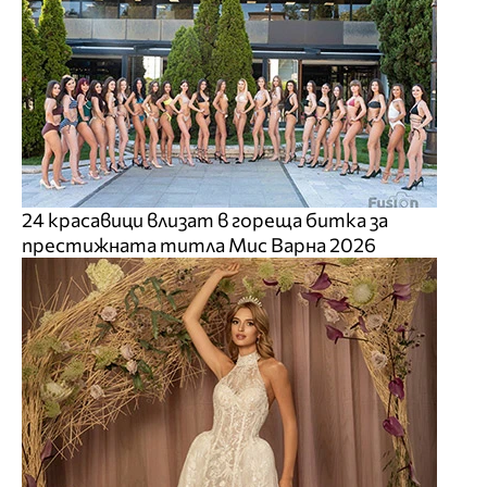
24 красавици влизат в гореща битка за
престижната титла Мис Варна 2026