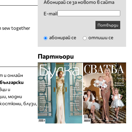
Абонирай се за новото в сайта
E-mail
Потвърди
 sew together
абонирай се
отпиши се
Партньори
т и онлайн
български
вци и
ии, модни
 костюми, блузи,