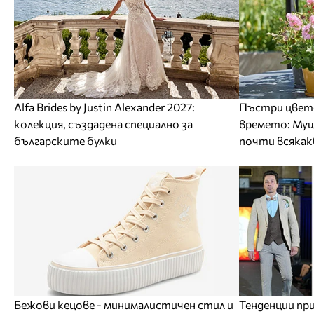
Alfa Brides by Justin Alexander 2027:
Пъстри цвето
колекция, създадена специално за
времето: Му
българските булки
почти всякак
Бежови кецове - минималистичен стил и
Тенденции п