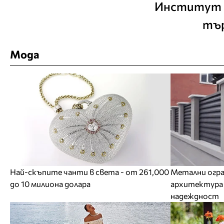
Институт К
тър
Мода
Най-скъпите чанти в света - от 261,000
Метални огра
до 10 милиона долара
архитектура 
надеждност