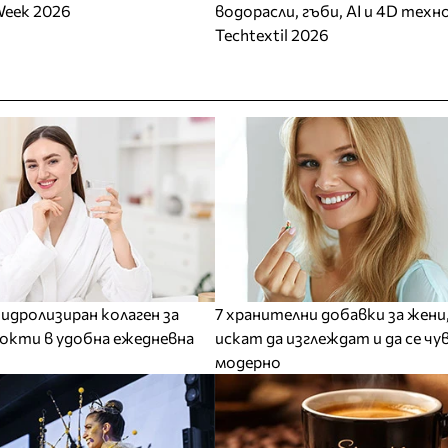
Week 2026
водорасли, гъби, AI и 4D техн
Techtextil 2026
 хидролизиран колаген за
7 хранителни добавки за жени
нокти в удобна ежедневна
искат да изглеждат и да се ч
модерно