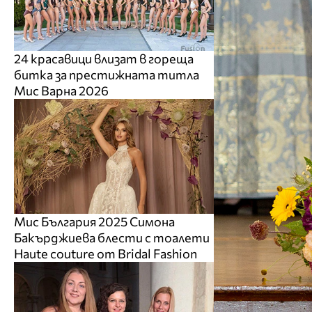
24 красавици влизат в гореща
битка за престижната титла
Мис Варна 2026
Мис България 2025 Симона
Бакърджиева блести с тоалети
Haute couture от Bridal Fashion