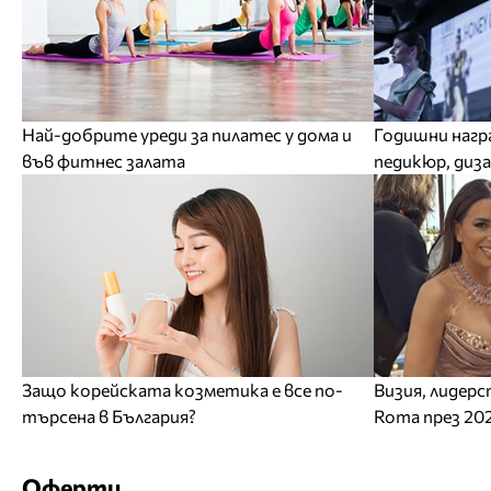
Най-добрите уреди за пилатес у дома и
Годишни нагр
във фитнес залата
педикюр, диз
Защо корейската козметика е все по-
Визия, лидерс
търсена в България?
Roma през 20
Оферти