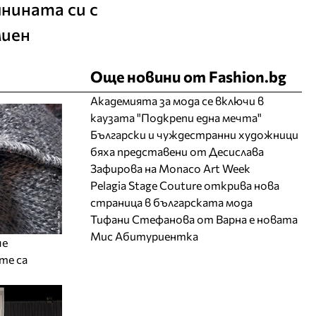
нината си с
миен
Още новини от Fashion.bg
Академията за мода се включи в
каузата "Подкрепи една мечта"
Български и чуждестранни художници
бяха представени от Десислава
Зафирова на Monaco Art Week
Pelagia Stage Couture открива нова
страница в българската мода
Тифани Стефанова от Варна е новата
Мис Абитуриентка
че
те са