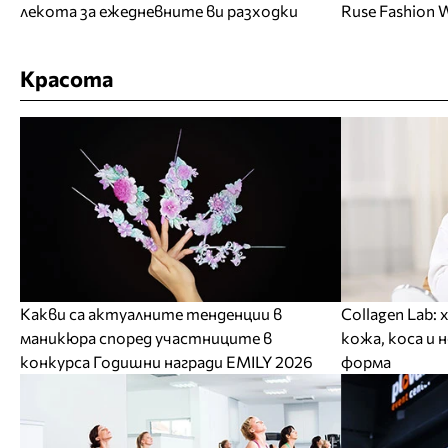
лекота за ежедневните ви разходки
Ruse Fashion 
Красота
Какви са актуалните тенденции в
Collagen Lab:
маникюра според участниците в
кожа, коса и 
конкурса Годишни награди EMILY 2026
форма