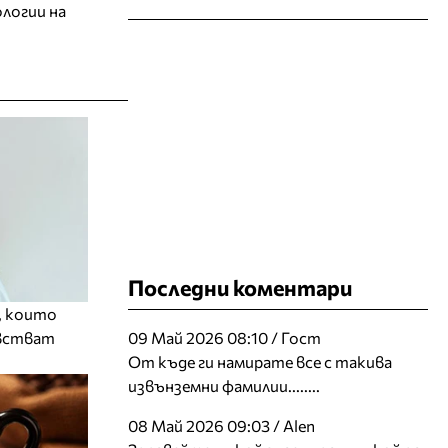
ологии на
Последни коментари
, които
увстват
09 Май 2026 08:10 / Гост
От къде ги намирате все с такива
извънземни фамилии........
08 Май 2026 09:03 / Alen