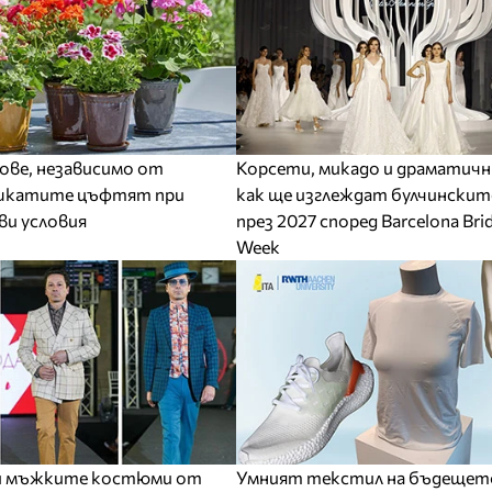
ве, независимо от
Корсети, микадо и драматичн
шкатите цъфтят при
как ще изглеждат булчинскит
ви условия
през 2027 според Barcelona Brid
Week
ри мъжките костюми от
Умният текстил на бъдещет