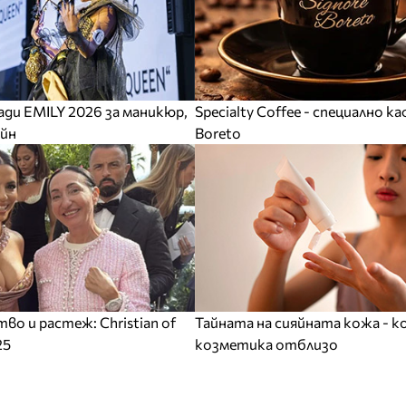
ади EMILY 2026 за маникюр,
Specialty Coffee - специално ка
айн
Boreto
тво и растеж: Christian of
Тайната на сияйната кожа - 
25
козметика отблизо