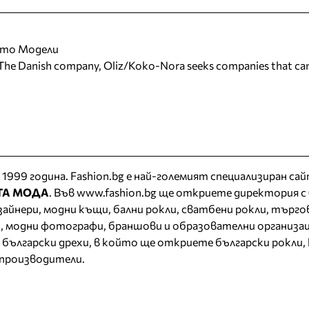
ото Модели
 Danish company, Oliz/Koko-Nora seeks companies that can
 1999 година. Fashion.bg е най-големият специализиран сай
ТА МОДА
. Във www.fashion.bg ще откриете
директория
с
изайнери, модни къщи,
бални рокли
,
сватбени рокли
, търго
, модни фотографи, браншови и образователни организац
 български дрехи
, в който ще откриете
български рокли
,
 производители.