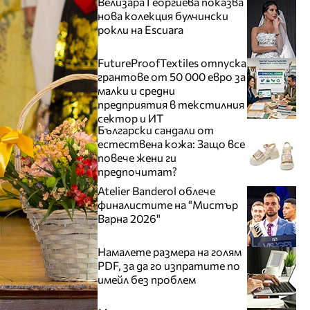
Велизара Георгиева показва
нова колекция булчински
рокли на Escuara
FutureProofTextiles отпуска
грантове от 50 000 евро за
малки и средни
предприятия в текстилния
сектор и ИТ
Български сандали от
естествена кожа: Защо все
повече жени ги
предпочитат?
Atelier Banderol облече
финалистите на "Мистър
Варна 2026"
Намалете размера на голям
PDF, за да го изпратите по
имейл без проблем