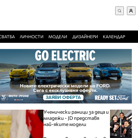
ВХОД за потребители
Търси в сайта
Забравена парола
СВАТБА
ЛИЧНОСТИ
МОДЕЛИ
ДИЗАЙНЕРИ
КАЛЕНДАР
Регистрация
Добавяне на фирма
Защо да се регистрирам
Ученически раници за деца и
младежи - JD представя
най-яките модели