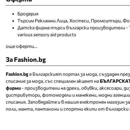
Бродерия
Търсим Рекламни Лица, Хостеси, Промоутъри, Ф
Датска фирма търси български производители - The
various sensory aid products
още оферти...
За Fashion.bg
Fashion.bg
е Българският портал за мода, създаден през
списание за мода, със специален акцент на
БЪЛГАРСКА
фирми
- производители на дрехи, обувки, аксесоари, д
дистрибутори, фотомодели и манекени, модни агенции
списания. Заповядайте и в нашия
електронен магазин за
поли, манта, панталони и спортни екипи от български