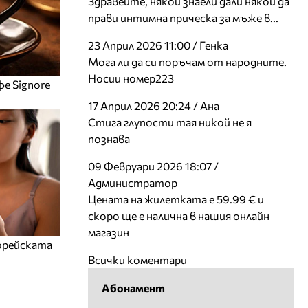
Здравейте, някой знаели дали някой да
прави интимна прическа за мъже в...
23 Април 2026 11:00 / Генка
Мога ли да си поръчам от народните.
Носии номер223
фе Signore
17 Април 2026 20:24 / Ана
Стига глупости тая никой не я
познава
09 Февруари 2026 18:07 /
Администратор
Цената на жилетката е 59.99 € и
скоро ще е налична в нашия онлайн
магазин
корейската
Всички коментари
Абонамент