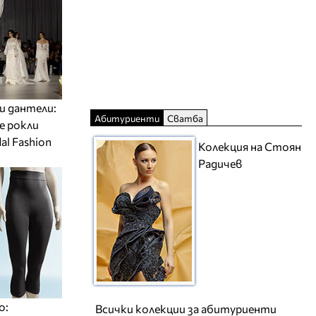
и дантели:
Абитуриенти
Сватба
е рокли
al Fashion
Колекция на Стоян
Радичев
о:
Всички колекции за абитуриенти