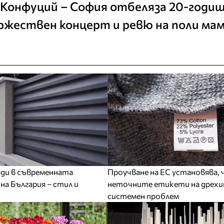
онфуций – София отбеляза 20-годиш
жествен концерт и ревю на поли ма
ди в съвременната
Проучване на ЕС установява, 
на България – стил и
неточните етикети на дрехи
системен проблем