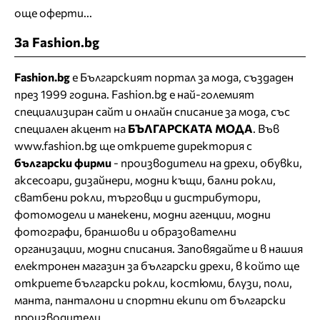
още оферти...
За Fashion.bg
Fashion.bg
е Българският портал за мода, създаден
през 1999 година. Fashion.bg е най-големият
специализиран сайт и онлайн списание за мода, със
специален акцент на
БЪЛГАРСКАТА МОДА
. Във
www.fashion.bg ще откриете
директория
с
български фирми
- производители на дрехи, обувки,
аксесоари, дизайнери, модни къщи,
бални рокли
,
сватбени рокли
, търговци и дистрибутори,
фотомодели и манекени, модни агенции, модни
фотографи, браншови и образователни
организации, модни списания. Заповядайте и в нашия
електронен магазин за български дрехи
, в който ще
откриете
български рокли
, костюми, блузи, поли,
манта, панталони и спортни екипи от български
производители.