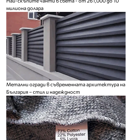
Най-скъпите чанти в света - от 261,000 до 10
милиона долара
Метални огради в съвременната архитектура на
България – стил и надеждност