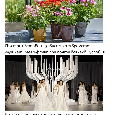
Пъстри цветове, независимо от времето:
Мушкатите цъфтят при почти всякакви условия
Корсети, микадо и драматични дантели: как ще