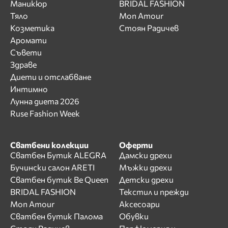
Маникюр
BRIDAL FASHION
Тяло
Mon Amour
Козметика
Стоян Радичев
Аромати
Съвети
Здраве
Диети и отслабване
Интимно
Лунна диета 2026
Ruse Fashion Week
Сватбени колекции
Оферти
Сватбен Бутик ALEGRA
Дамски дрехи
Бучински салон ARETI
Мъжки дрехи
Сватбен бутик Be Queen
Детски дрехи
BRIDAL FASHION
Текстил и прежди
Mon Amour
Аксесоари
Сватбен бутик Палома
Обувки