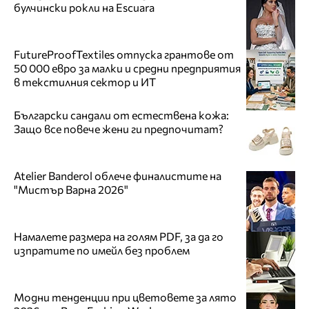
булчински рокли на Escuara
FutureProofTextiles отпуска грантове от
50 000 евро за малки и средни предприятия
в текстилния сектор и ИТ
Български сандали от естествена кожа:
Защо все повече жени ги предпочитат?
Atelier Banderol облече финалистите на
"Мистър Варна 2026"
Намалете размера на голям PDF, за да го
изпратите по имейл без проблем
Модни тенденции при цветовете за лято