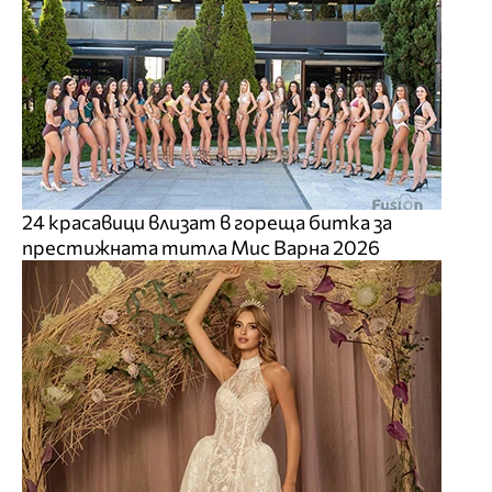
24 красавици влизат в гореща битка за
престижната титла Мис Варна 2026