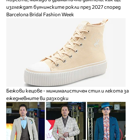
изглеждат булчинските рокли през 2027 според
Barcelona Bridal Fashion Week
Бежови кецове - минималистичен стил и лекота за
ежедневните ви разходки