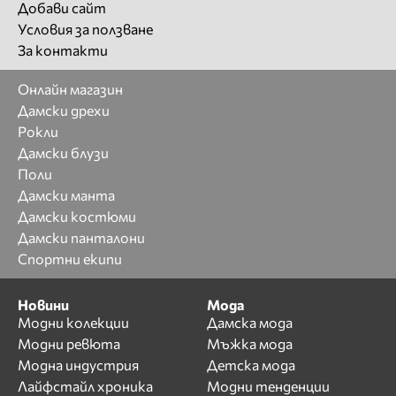
Добави сайт
Условия за ползване
За контакти
Онлайн магазин
Дамски дрехи
Рокли
Дамски блузи
Поли
Дамски манта
Дамски костюми
Дамски панталони
Спортни екипи
Новини
Мода
Модни колекции
Дамска мода
Модни ревюта
Мъжка мода
Модна индустрия
Детска мода
Лайфстайл хроника
Модни тенденции