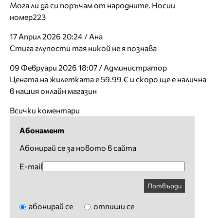
Мога ли да си поръчам от народните. Носии
номер223
17 Април 2026 20:24 / Ана
Стига глупости тая никой не я познава
09 Февруари 2026 18:07 / Администратор
Цената на жилетката е 59.99 € и скоро ще е налична
в нашия онлайн магазин
Всички коментари
Абонамент
Абонирай се за новото в сайта
E-mail
Потвърди
абонирай се
отпиши се