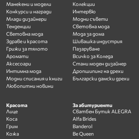
Манекени и модели
Колекции
Конкурси и награди
Интервю
Млади дизайнери
Модни съвети
Тенденции
Световна мода
Световна мода
Мода за дома
Здраве и красота
Шивашка индустрия
Грижи за тялото
Пазаруване
Аромати
Всичко за Коледа
Аксесоари
Стани моден дизайнер
Интимна мода
Дропшипинг на дрехи
Модни списания и книги
Български дамски дрехи
Любопитни новини
Красота
За абитуриенти
Лице
Сватбен Бутик ALEGRA
Коса
Alfa Brides
Грим
Banderol
Кожа
Be Queen