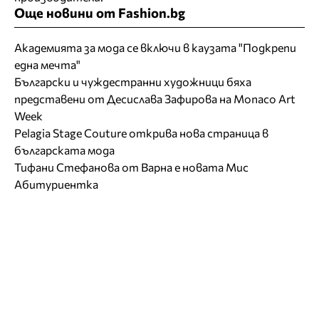
Още новини от Fashion.bg
Академията за мода се включи в каузата "Подкрепи
една мечта"
Български и чуждестранни художници бяха
представени от Десислава Зафирова на Monaco Art
Week
Pelagia Stage Couture открива нова страница в
българската мода
Тифани Стефанова от Варна е новата Мис
Абитуриентка